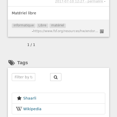
2017-07-10 12:27 - permalink
-
Matériel libre
informatique
Libre
matériel
-
https://www.fsf.org/resources/hw/endorsement/respects-your-freedom
1 / 1
Tags
Search
Shaarli
Wikipedia