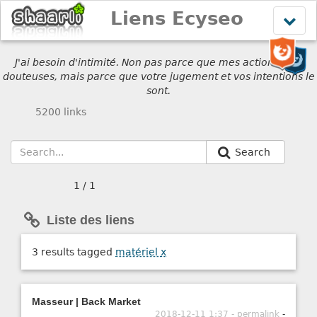
Liens Ecyseo
Affich
le
menu
J'ai besoin d'intimité. Non pas parce que mes actions sont
douteuses, mais parce que votre jugement et vos intentions le
sont.
5200 links
Search
1 / 1
Liste des liens
3 results tagged
matériel
x
Masseur | Back Market
2018-12-11 1:37 - permalink
-