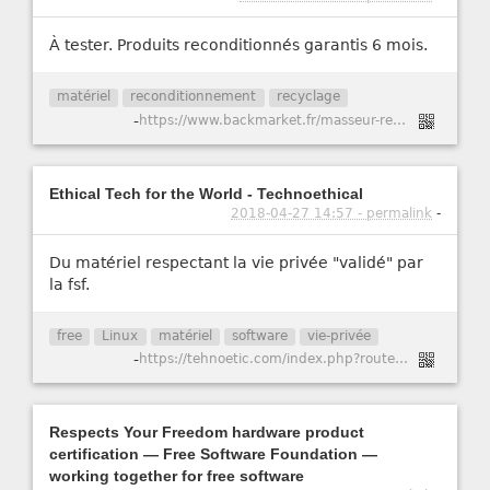
À tester. Produits reconditionnés garantis 6 mois.
matériel
reconditionnement
recyclage
-
https://www.backmarket.fr/masseur-reconditionne.html
Ethical Tech for the World - Technoethical
2018-04-27 14:57 - permalink
-
Du matériel respectant la vie privée "validé" par
la fsf.
free
Linux
matériel
software
vie-privée
-
https://tehnoetic.com/index.php?route=common/home
Respects Your Freedom hardware product
certification — Free Software Foundation —
working together for free software