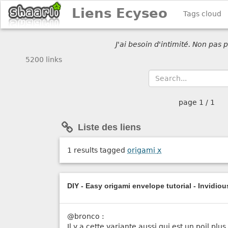
Liens Ecyseo
Tags cloud
J'ai besoin d'intimité. Non pas
5200 links
page
1 / 1
Liste des liens
1 results tagged
origami
x
DIY - Easy origami envelope tutorial - Invidiou
@bronco :
Il y a cette variante aussi qui est un poil plus 