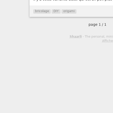
bricolage
DIY
origami
page
1 / 1
Shaarli
- The personal, mini
Affiche