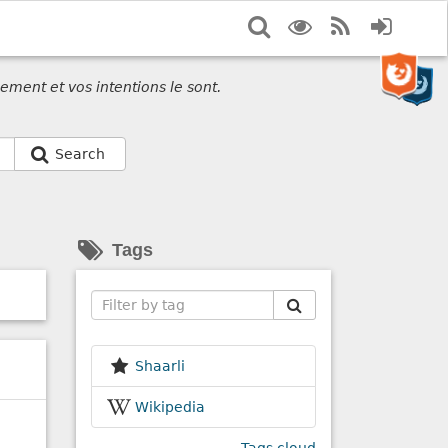
Search
Display
RSS
Login
options
Feed
ement et vos intentions le sont.
Search
Tags
Search
Shaarli
Wikipedia