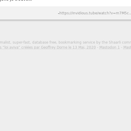
-
https://invidious.tube/watch?v=m7M5ckiUXbM&autoplay=0&continue=0&dark_mode=true&hl=fr&listen=0&local=1&
malist, super-fast, database free, bookmarking service by the Shaarli co
s "loi aviva" créées par Geoffrey Dorne le 13 Mai, 2020
-
Mastodon 1
-
Mas