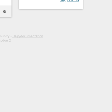
Tags cloud
loop=0&nojs=0&player_style=youtube&quality=dash&thin_mode=false&ckattempt=1
mmunity -
Help/documentation
todon 2