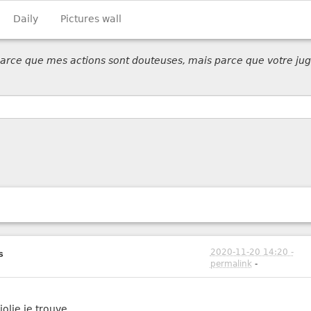
Daily
Pictures wall
 parce que mes actions sont douteuses, mais parce que votre jug
2020-11-20 14:20 -
s
permalink
-
jolie je trouve...