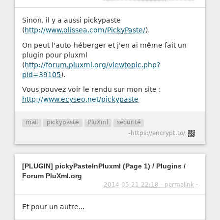
Sinon, il y a aussi pickypaste
(
http://www.olissea.com/PickyPaste/
).
On peut l'auto-héberger et j'en ai même fait un
plugin pour pluxml
(
http://forum.pluxml.org/viewtopic.php?
pid=39105
).
Vous pouvez voir le rendu sur mon site :
http://www.ecyseo.net/pickypaste
mail
pickypaste
PluXml
sécurité
-
https://encrypt.to/
[PLUGIN] pickyPasteInPluxml (Page 1) / Plugins /
Forum PluXml.org
2014-05-21 22:18 - permalink
-
Et pour un autre...