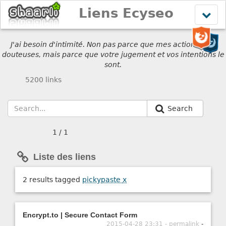
Liens Ecyseo
Affich
le
menu
J'ai besoin d'intimité. Non pas parce que mes actions sont
douteuses, mais parce que votre jugement et vos intentions le
sont.
5200 links
Search
1 / 1
Liste des liens
2 results tagged
pickypaste
x
Encrypt.to | Secure Contact Form
2015-04-28 23:31 - permalink
-