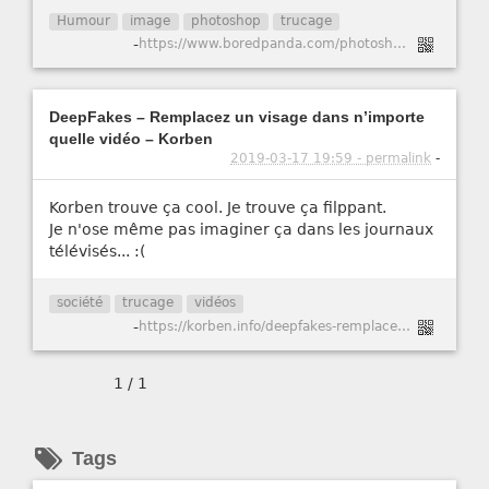
Humour
image
photoshop
trucage
-
https://www.boredpanda.com/photoshop-troll-photo-james-fridman/
DeepFakes – Remplacez un visage dans n’importe
quelle vidéo – Korben
2019-03-17 19:59 - permalink
-
Korben trouve ça cool. Je trouve ça filppant.
Je n'ose même pas imaginer ça dans les journaux
télévisés... :(
société
trucage
vidéos
-
https://korben.info/deepfakes-remplacez-un-visage-dans-nimporte-quelle-video.html
1 / 1
Tags