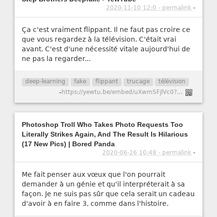
2020-11-10 12:0 - permalink
-
Ça c'est vraiment flippant. Il ne faut pas croire ce
que vous regardez à la télévision. C'était vrai
avant. C'est d'une nécessité vitale aujourd'hui de
ne pas la regarder...
deep-learning
fake
flippant
trucage
télévision
-
https://yewtu.be/embed/uXwmSFjlVc0?autoplay=0&continue=0&dark_mode=true&hl=fr&listen=0&local=1&loop=0&nojs=0&player_style=youtube&quality=dash&thin_mode=false
Photoshop Troll Who Takes Photo Requests Too
Literally Strikes Again, And The Result Is Hilarious
(17 New Pics) | Bored Panda
2020-06-26 10:48 - permalink
-
Me fait penser aux vœux que l'on pourrait
demander à un génie et qu'il interpréterait à sa
façon. Je ne suis pas sûr que cela serait un cadeau
d'avoir à en faire 3, comme dans l'histoire.