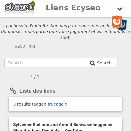
Liens Ecyseo
Affich
le
menu
J'ai besoin d'intimité. Non pas parce que mes actions sont
douteuses, mais parce que votre jugement et vos intentions le
sont.
5200 links
Search
1 / 1
Liste des liens
3 results tagged
trucage
x
Sylvester Stallone and Arnold Schwarzenegger as
Step Brothers Deepfake - YewTube