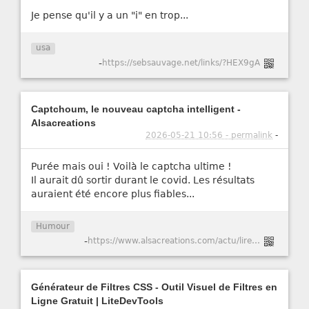
Je pense qu'il y a un "i" en trop...
usa
-
https://sebsauvage.net/links/?HEX9gA
Captchoum, le nouveau captcha intelligent -
Alsacreations
2026-05-21 10:56 - permalink
-
Purée mais oui ! Voilà le captcha ultime !
Il aurait dû sortir durant le covid. Les résultats
auraient été encore plus fiables...
Humour
-
https://www.alsacreations.com/actu/lire/1984-Captchoum-le-nouveau-captcha-intelligent.html
Générateur de Filtres CSS - Outil Visuel de Filtres en
Ligne Gratuit | LiteDevTools