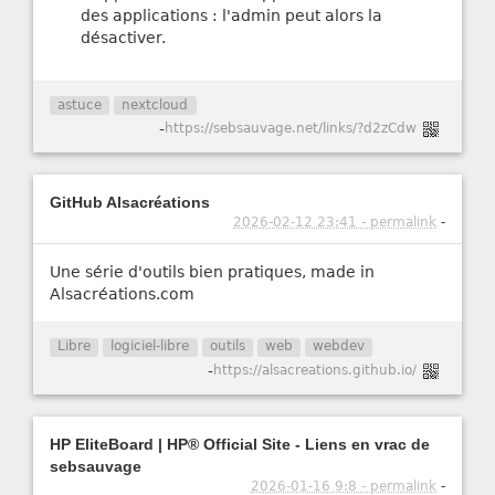
des applications : l'admin peut alors la
désactiver.
astuce
nextcloud
-
https://sebsauvage.net/links/?d2zCdw
GitHub Alsacréations
2026-02-12 23:41 - permalink
-
Une série d'outils bien pratiques, made in
Alsacréations.com
Libre
logiciel-libre
outils
web
webdev
-
https://alsacreations.github.io/
HP EliteBoard | HP® Official Site - Liens en vrac de
sebsauvage
2026-01-16 9:8 - permalink
-