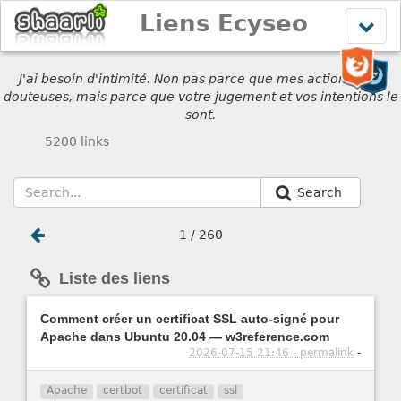
Liens Ecyseo
Affich
le
menu
J'ai besoin d'intimité. Non pas parce que mes actions sont
douteuses, mais parce que votre jugement et vos intentions le
sont.
5200 links
Search
1 / 260
Liste des liens
Comment créer un certificat SSL auto-signé pour
Apache dans Ubuntu 20.04 — w3reference.com
2026-07-15 21:46 - permalink
-
Apache
certbot
certificat
ssl