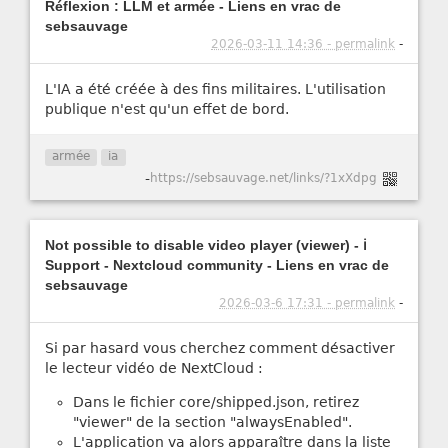
Réflexion : LLM et armée - Liens en vrac de
sebsauvage
2026-03-11 14:36 - permalink
-
L'IA a été créée à des fins militaires. L'utilisation
publique n'est qu'un effet de bord.
armée
ia
-
https://sebsauvage.net/links/?1xXdpg
Not possible to disable video player (viewer) - ℹ️
Support - Nextcloud community - Liens en vrac de
sebsauvage
2026-03-6 17:31 - permalink
-
Si par hasard vous cherchez comment désactiver
le lecteur vidéo de NextCloud :
Dans le fichier core/shipped.json, retirez
"viewer" de la section "alwaysEnabled".
L'application va alors apparaître dans la liste