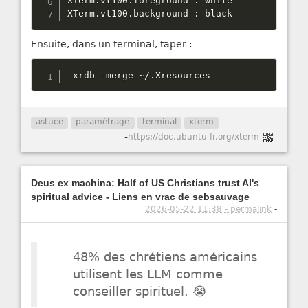
XTerm
.
vt100
.
foreground 
:
 white

XTerm
.
vt100
.
background 
:
 black
Ensuite, dans un terminal, taper :
 xrdb 
-
merge 
~
/
.
Xresources
astuce
paramètrage
terminal
xterm
-
https://doc.ubuntu-fr.org/xterm
Deus ex machina: Half of US Christians trust AI's
spiritual advice - Liens en vrac de sebsauvage
2026-05-22 11:38 - permalink
-
48% des chrétiens américains
utilisent les LLM comme
conseiller spirituel. 😭