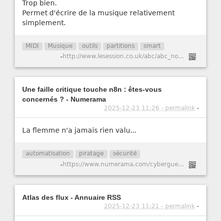
Trop bien.
Permet d'écrire de la musique relativement
simplement.
MIDI
Musique
outils
partitions
smart
-
http://www.lesession.co.uk/abc/abc_notation.htm
Une faille critique touche n8n : êtes-vous
concernés ? - Numerama
2025-12-23 11:26 - permalink
-
La flemme n'a jamais rien valu...
automatisation
piratage
sécurité
-
https://www.numerama.com/cyberguerre/2147741-une-faille-critique-touche-n8n-etes-vous-concernes.html
Atlas des flux - Annuaire RSS
2025-12-23 11:21 - permalink
-