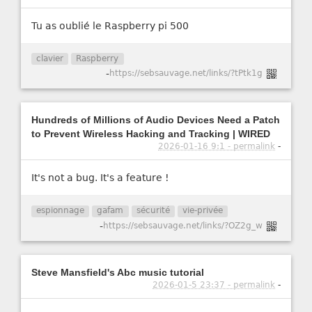
Tu as oublié le Raspberry pi 500
clavier
Raspberry
-
https://sebsauvage.net/links/?tPtk1g
Hundreds of Millions of Audio Devices Need a Patch
to Prevent Wireless Hacking and Tracking | WIRED
2026-01-16 9:1 - permalink
-
It's not a bug. It's a feature !
espionnage
gafam
sécurité
vie-privée
-
https://sebsauvage.net/links/?OZ2g_w
Steve Mansfield's Abc music tutorial
2026-01-5 23:37 - permalink
-