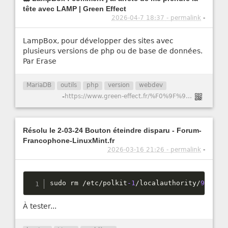
tête avec LAMP | Green Effect
2026-04-7 18:37 - permalink
-
LampBox, pour développer des sites avec
plusieurs versions de php ou de base de données.
Par Erase
MariaDB
outils
php
version
webdev
-
https://www.green-effect.fr/%F0%9F%90%B3-lampbox-comment-j%E2%80%99ai-arr%C3%AAt%C3%A9-de-me-prendre-la-t%C3%AAte-avec-lamp
Résolu le 2-03-24 Bouton éteindre disparu - Forum-
Francophone-LinuxMint.fr
2026-03-16 21:26 - permalink
-
sudo rm 
/
etc
/
polkit
-1
/
localauthority
/
90
-
man
À tester...