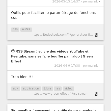
2026-05-15 14:37 - permalink
-
Outils pour faciliter le paramétrage de fonctions
css
css
outils
-
https://litedevtools.com/fr/generateur-filtre-css/
📺 RSS Stream : suivre des vidéos YouTube et
Peertube, sans se faire bouffer par l'algo | Green
Effect
2026-04-9 17:38 - permalink
-
Trop bien !!!
apk
application
Libre
rss
video
-
https://www.green-effect.fr/rss-stream-suivre-des-videos-youtube-et-peertube-sans-se-faire-bouffer-par-l-algo
🐳 LampBox : comment j’ai arrêté de me prendre la