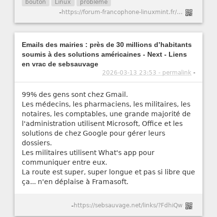
bouton
Linux
problème
-
https://forum-francophone-linuxmint.fr/viewtopic.php?t=21751
Emails des mairies : près de 30 millions d’habitants
soumis à des solutions américaines - Next - Liens
en vrac de sebsauvage
2026-03-13 23:53 - permalink
-
99% des gens sont chez Gmail.
Les médecins, les pharmaciens, les militaires, les
notaires, les comptables, une grande majorité de
l'administration utilisent Microsoft, Office et les
solutions de chez Google pour gérer leurs
dossiers.
Les militaires utilisent What's app pour
communiquer entre eux.
La route est super, super longue et pas si libre que
ça... n'en déplaise à Framasoft.
-
https://sebsauvage.net/links/?FdhiQw