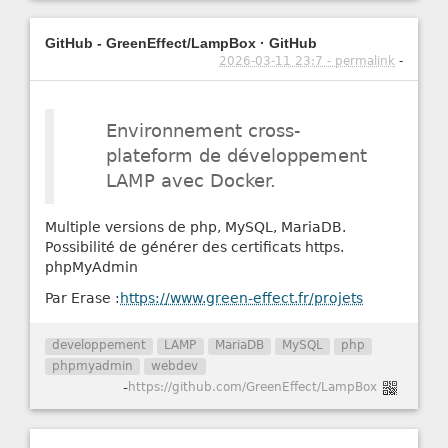
GitHub - GreenEffect/LampBox · GitHub
2026-03-11 23:7 - permalink
-
Environnement cross-
plateform de développement
LAMP avec Docker.
Multiple versions de php, MySQL, MariaDB.
Possibilité de générer des certificats https.
phpMyAdmin
Par Erase :
https://www.green-effect.fr/projets
developpement
LAMP
MariaDB
MySQL
php
phpmyadmin
webdev
-
https://github.com/GreenEffect/LampBox