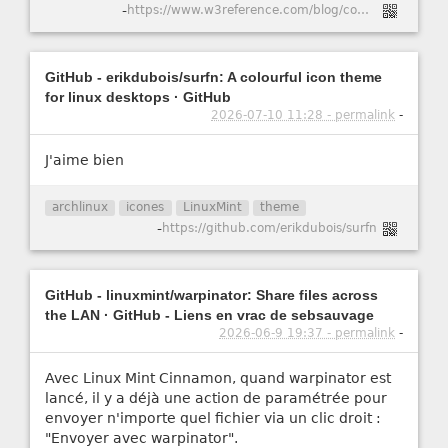
-
https://www.w3reference.com/blog/comment-cr-er-un-certificat-ssl-auto-sign-pour-apache-dans-ubuntu-20-04/
GitHub - erikdubois/surfn: A colourful icon theme
for linux desktops · GitHub
2026-07-10 11:28 - permalink
-
J'aime bien
archlinux
icones
LinuxMint
theme
-
https://github.com/erikdubois/surfn
GitHub - linuxmint/warpinator: Share files across
the LAN · GitHub - Liens en vrac de sebsauvage
2026-06-9 19:37 - permalink
-
Avec Linux Mint Cinnamon, quand warpinator est
lancé, il y a déjà une action de paramétrée pour
envoyer n'importe quel fichier via un clic droit :
"Envoyer avec warpinator".