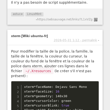
Il n'y a pas besoin de script supplémentaire.
astuce
LinuxMint
-
https://sebsauvage.net/links/?L1xVZg
xterm [Wiki ubuntu-fr]
2026-05-31 1:12 - permalink
-
Pour modifier la taille de la police, la famille, la
taille de la fenêtre, la couleur du curseur, la
couleur du fond de la fenêtre et la couleur de la
police dans xterm, ajouter ces lignes dans le
fichier
~/.Xresources
(le créer s'il n'est pas
présent) :
xterm
*
faceName
:
 Dejavu Sans Mono

xterm
*
faceSize
:
16
xterm
*
geometry
:
 140x30

xterm
*
cursorColor
:
 green

xterm
*
cursorBlink
:
true