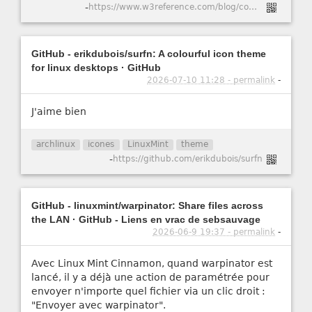
-
https://www.w3reference.com/blog/comment-cr-er-un-certificat-ssl-auto-sign-pour-apache-dans-ubuntu-20-04/
GitHub - erikdubois/surfn: A colourful icon theme
for linux desktops · GitHub
2026-07-10 11:28 - permalink
-
J'aime bien
archlinux
icones
LinuxMint
theme
-
https://github.com/erikdubois/surfn
GitHub - linuxmint/warpinator: Share files across
the LAN · GitHub - Liens en vrac de sebsauvage
2026-06-9 19:37 - permalink
-
Avec Linux Mint Cinnamon, quand warpinator est
lancé, il y a déjà une action de paramétrée pour
envoyer n'importe quel fichier via un clic droit :
"Envoyer avec warpinator".