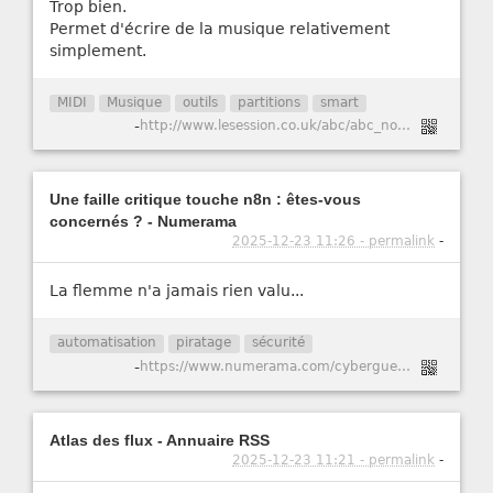
Trop bien.
Permet d'écrire de la musique relativement
simplement.
MIDI
Musique
outils
partitions
smart
-
http://www.lesession.co.uk/abc/abc_notation.htm
Une faille critique touche n8n : êtes-vous
concernés ? - Numerama
2025-12-23 11:26 - permalink
-
La flemme n'a jamais rien valu...
automatisation
piratage
sécurité
-
https://www.numerama.com/cyberguerre/2147741-une-faille-critique-touche-n8n-etes-vous-concernes.html
Atlas des flux - Annuaire RSS
2025-12-23 11:21 - permalink
-