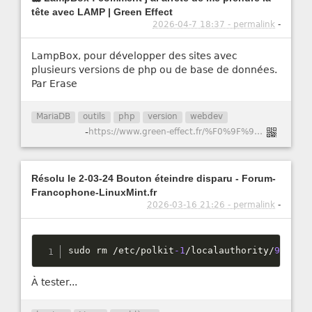
tête avec LAMP | Green Effect
2026-04-7 18:37 - permalink
-
LampBox, pour développer des sites avec
plusieurs versions de php ou de base de données.
Par Erase
MariaDB
outils
php
version
webdev
-
https://www.green-effect.fr/%F0%9F%90%B3-lampbox-comment-j%E2%80%99ai-arr%C3%AAt%C3%A9-de-me-prendre-la-t%C3%AAte-avec-lamp
Résolu le 2-03-24 Bouton éteindre disparu - Forum-
Francophone-LinuxMint.fr
2026-03-16 21:26 - permalink
-
sudo rm 
/
etc
/
polkit
-1
/
localauthority
/
90
-
man
À tester...