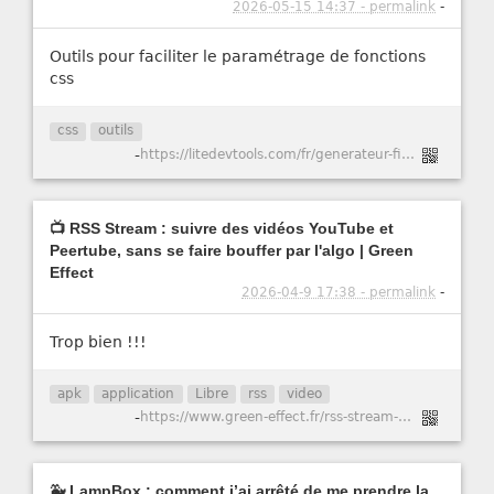
2026-05-15 14:37 - permalink
-
Outils pour faciliter le paramétrage de fonctions
css
css
outils
-
https://litedevtools.com/fr/generateur-filtre-css/
📺 RSS Stream : suivre des vidéos YouTube et
Peertube, sans se faire bouffer par l'algo | Green
Effect
2026-04-9 17:38 - permalink
-
Trop bien !!!
apk
application
Libre
rss
video
-
https://www.green-effect.fr/rss-stream-suivre-des-videos-youtube-et-peertube-sans-se-faire-bouffer-par-l-algo
🐳 LampBox : comment j’ai arrêté de me prendre la