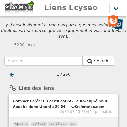
Liens Ecyseo
Affich
le
menu
J'ai besoin d'intimité. Non pas parce que mes actions sont
douteuses, mais parce que votre jugement et vos intentions le
sont.
5200 links
Search
1 / 260
Liste des liens
Comment créer un certificat SSL auto-signé pour
Apache dans Ubuntu 20.04 — w3reference.com
2026-07-15 21:46 - permalink
-
Apache
certbot
certificat
ssl