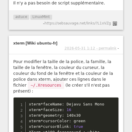
Il n'y a pas besoin de script supplémentaire.
astuce
LinuxMint
-
https://sebsauvage.net/links/?L1xVZg
xterm [Wiki ubuntu-fr]
2026-05-31 1:12 - permalink
-
Pour modifier la taille de la police, la famille, la
taille de la fenêtre, la couleur du curseur, la
couleur du fond de la fenêtre et la couleur de la
police dans xterm, ajouter ces lignes dans le
fichier
~/.Xresources
(le créer s'il n'est pas
présent) :
xterm
*
faceName
:
 Dejavu Sans Mono

xterm
*
faceSize
:
16
xterm
*
geometry
:
 140x30

xterm
*
cursorColor
:
 green

xterm
*
cursorBlink
:
true