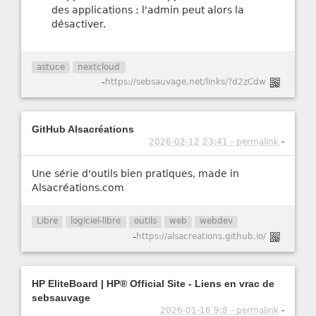
des applications : l'admin peut alors la
désactiver.
astuce
nextcloud
-
https://sebsauvage.net/links/?d2zCdw
GitHub Alsacréations
2026-02-12 23:41 - permalink
-
Une série d'outils bien pratiques, made in
Alsacréations.com
Libre
logiciel-libre
outils
web
webdev
-
https://alsacreations.github.io/
HP EliteBoard | HP® Official Site - Liens en vrac de
sebsauvage
2026-01-16 9:8 - permalink
-