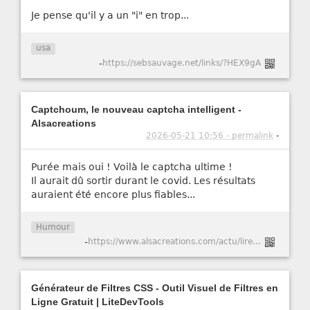
Je pense qu'il y a un "i" en trop...
usa
-
https://sebsauvage.net/links/?HEX9gA
Captchoum, le nouveau captcha intelligent -
Alsacreations
2026-05-21 10:56 - permalink
-
Purée mais oui ! Voilà le captcha ultime !
Il aurait dû sortir durant le covid. Les résultats
auraient été encore plus fiables...
Humour
-
https://www.alsacreations.com/actu/lire/1984-Captchoum-le-nouveau-captcha-intelligent.html
Générateur de Filtres CSS - Outil Visuel de Filtres en
Ligne Gratuit | LiteDevTools