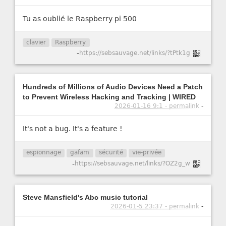
Tu as oublié le Raspberry pi 500
clavier
Raspberry
-
https://sebsauvage.net/links/?tPtk1g
Hundreds of Millions of Audio Devices Need a Patch
to Prevent Wireless Hacking and Tracking | WIRED
2026-01-16 9:1 - permalink
-
It's not a bug. It's a feature !
espionnage
gafam
sécurité
vie-privée
-
https://sebsauvage.net/links/?OZ2g_w
Steve Mansfield's Abc music tutorial
2026-01-5 23:37 - permalink
-