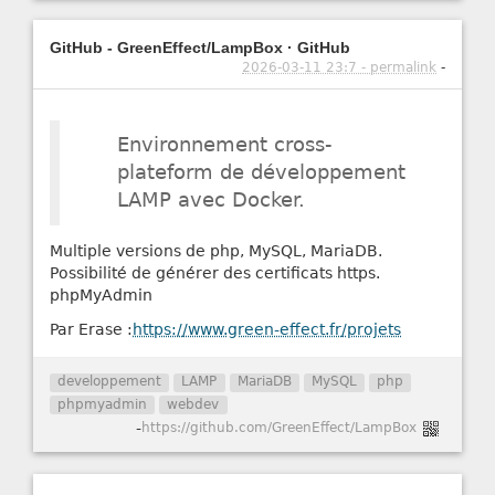
GitHub - GreenEffect/LampBox · GitHub
2026-03-11 23:7 - permalink
-
Environnement cross-
plateform de développement
LAMP avec Docker.
Multiple versions de php, MySQL, MariaDB.
Possibilité de générer des certificats https.
phpMyAdmin
Par Erase :
https://www.green-effect.fr/projets
developpement
LAMP
MariaDB
MySQL
php
phpmyadmin
webdev
-
https://github.com/GreenEffect/LampBox