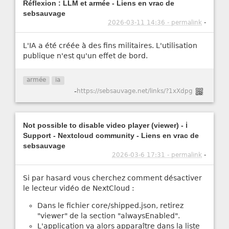
Réflexion : LLM et armée - Liens en vrac de
sebsauvage
2026-03-11 14:36 - permalink
-
L'IA a été créée à des fins militaires. L'utilisation
publique n'est qu'un effet de bord.
armée
ia
-
https://sebsauvage.net/links/?1xXdpg
Not possible to disable video player (viewer) - ℹ️
Support - Nextcloud community - Liens en vrac de
sebsauvage
2026-03-6 17:31 - permalink
-
Si par hasard vous cherchez comment désactiver
le lecteur vidéo de NextCloud :
Dans le fichier core/shipped.json, retirez
"viewer" de la section "alwaysEnabled".
L'application va alors apparaître dans la liste