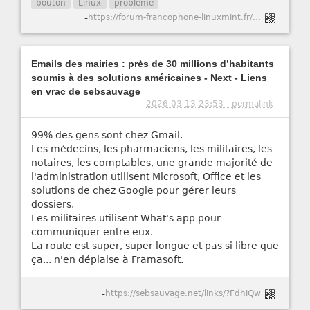
bouton
Linux
problème
-
https://forum-francophone-linuxmint.fr/viewtopic.php?t=21751
Emails des mairies : près de 30 millions d’habitants
soumis à des solutions américaines - Next - Liens
en vrac de sebsauvage
2026-03-13 23:53 - permalink
-
99% des gens sont chez Gmail.
Les médecins, les pharmaciens, les militaires, les
notaires, les comptables, une grande majorité de
l'administration utilisent Microsoft, Office et les
solutions de chez Google pour gérer leurs
dossiers.
Les militaires utilisent What's app pour
communiquer entre eux.
La route est super, super longue et pas si libre que
ça... n'en déplaise à Framasoft.
-
https://sebsauvage.net/links/?FdhiQw