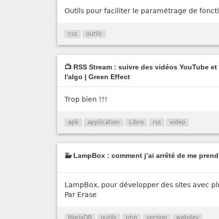
Outils pour faciliter le paramétrage de fonct
css
outils
📺 RSS Stream : suivre des vidéos YouTube et 
l'algo | Green Effect
Trop bien !!!
apk
application
Libre
rss
video
🐳 LampBox : comment j’ai arrêté de me prendr
LampBox, pour développer des sites avec pl
Par Erase
MariaDB
outils
php
version
webdev