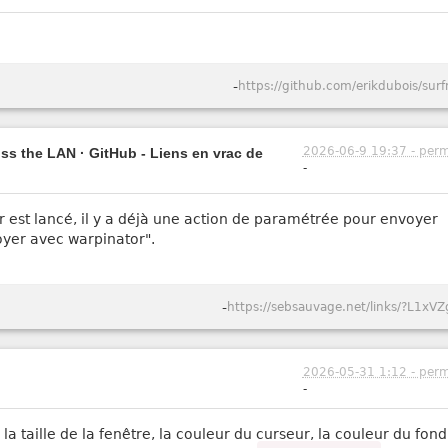
-
https://github.com/erikdubois/surf
2026-06-9 19:37 - perm
oss the LAN · GitHub - Liens en vrac de
-
est lancé, il y a déjà une action de paramétrée pour envoyer
voyer avec warpinator".
-
https://sebsauvage.net/links/?L1xVZ
2026-05-31 1:12 - perm
-
e, la taille de la fenêtre, la couleur du curseur, la couleur du fon