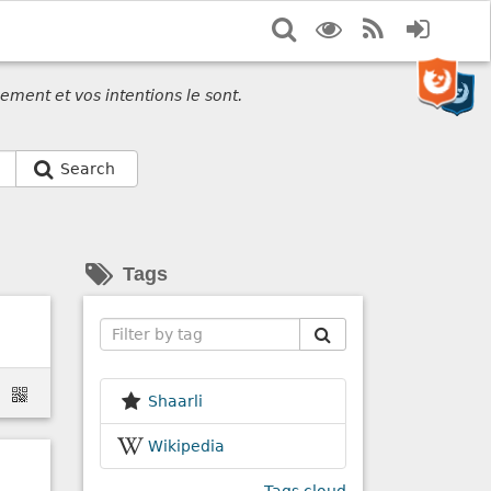
Search
Display
RSS
Login
options
Feed
ement et vos intentions le sont.
Search
Tags
Search
Shaarli
Wikipedia