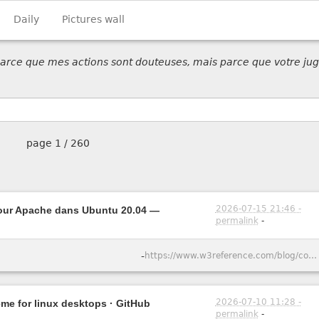
Daily
Pictures wall
 parce que mes actions sont douteuses, mais parce que votre jug
page
1 / 260
2026-07-15 21:46 -
pour Apache dans Ubuntu 20.04 —
permalink
-
-
https://www.w3reference.com/blog/comment-cr-er-un-certificat-ssl-auto-sign-pour-apache-dans-ubuntu-20-04/
2026-07-10 11:28 -
eme for linux desktops · GitHub
permalink
-