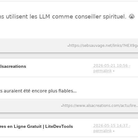
 utilisent les LLM comme conseiller spirituel. 😭
-
https://sebsauvage.net/links/?HEX9g
2026-05-21 10:56 -
Alsacreations
permalink
-
ts auraient été encore plus fiables...
-
https://www.alsacreations.com/actu/lire/1984-Captcho
2026-05-15 14:37 -
tres en Ligne Gratuit | LiteDevTools
permalink
-