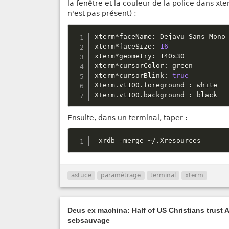
la fenêtre et la couleur de la police dans xte
n'est pas présent) :
xterm
*
faceName
:
 Dejavu Sans Mono

xterm
*
faceSize
:
16
xterm
*
geometry
:
 140x30

xterm
*
cursorColor
:
 green

xterm
*
cursorBlink
:
true
XTerm
.
vt100
.
foreground 
:
 white

XTerm
.
vt100
.
background 
:
 black
Ensuite, dans un terminal, taper :
 xrdb 
-
merge 
~
/
.
Xresources
astuce
paramètrage
terminal
xterm
Deus ex machina: Half of US Christians trust AI
sebsauvage