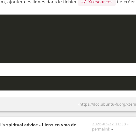
rm, ajouter ces lignes dans le fichier
~/.Xresources
(le créer 
-
https://doc.ubuntu-fr.org/xter
2026-05-22 11:38 -
's spiritual advice - Liens en vrac de
permalink
-