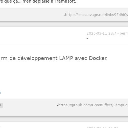
re que ça... n'en déplaise à Framasoft.
-
https://sebsauvage.net/links/?FdhiQ
2026-03-11 23:7 - perm
-
form de développement LAMP avec Docker.
s
p
-
https://github.com/GreenEffect/LampBo