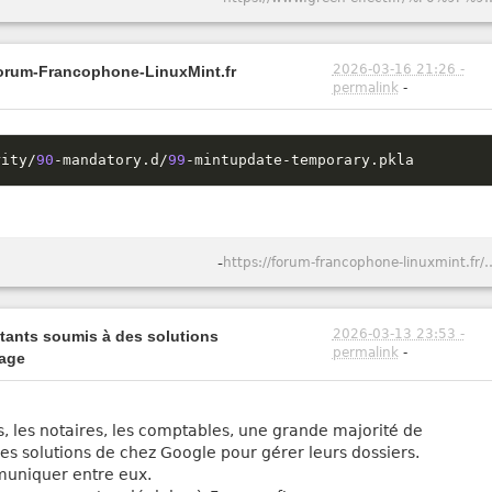
2026-03-16 21:26 -
Forum-Francophone-LinuxMint.fr
permalink
-
rity
/
90
-
mandatory
.
d
/
99
-
mintupdate
-
temporary
.
pkla
-
https://forum-francophone-linuxmint
2026-03-13 23:53 -
itants soumis à des solutions
permalink
-
vage
s, les notaires, les comptables, une grande majorité de
t les solutions de chez Google pour gérer leurs dossiers.
mmuniquer entre eux.