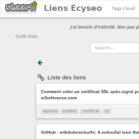
Liens Ecyseo
Tags cloud
J'ai besoin d'intimité. Non pas
5200 links
Liste des liens
Comment créer un certificat SSL auto-signé 
w3reference.com
Apache
certbot
certificat
ssl
GitHub - erikdubois/surfn: A colourful icon th