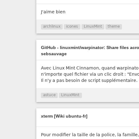
J'aime bien
archlinux
icones
LinuxMint
theme
GitHub - linuxmint/warpinator: Share files acr
sebsauvage
Avec Linux Mint Cinnamon, quand warpinator 
n'importe quel fichier via un clic droit : "En
Il n'y a pas besoin de script supplémentaire.
astuce
LinuxMint
xterm [Wiki ubuntu-fr]
Pour modifier la taille de la police, la famill