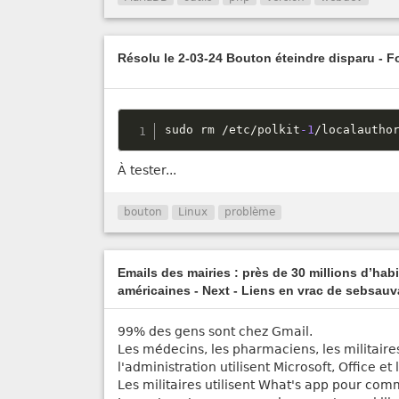
Résolu le 2-03-24 Bouton éteindre disparu - 
sudo rm 
/
etc
/
polkit
-1
/
localautho
À tester...
bouton
Linux
problème
Emails des mairies : près de 30 millions d’hab
américaines - Next - Liens en vrac de sebsau
99% des gens sont chez Gmail.
Les médecins, les pharmaciens, les militaire
l'administration utilisent Microsoft, Office e
Les militaires utilisent What's app pour co