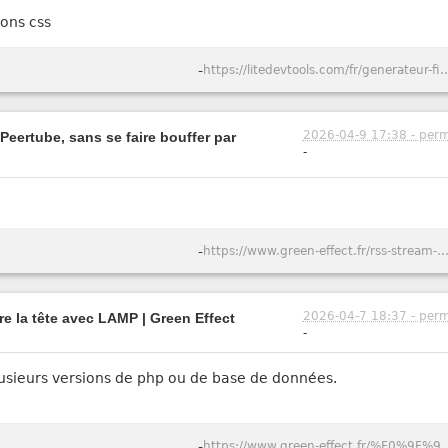
ions css
-
https://litedevtools.com/fr/gener
2026-04-9 17:38 - perm
Peertube, sans se faire bouffer par
-
-
https://www.green-effect.fr/rss-stream-suivre-des-videos-youtube-et-peertube-sans-se-faire-bouffer-
2026-04-7 18:37 - perm
e la tête avec LAMP | Green Effect
-
usieurs versions de php ou de base de données.
-
https://www.green-effect.fr/%F0%9F%90%B3-lampbox-comment-j%E2%80%99ai-a