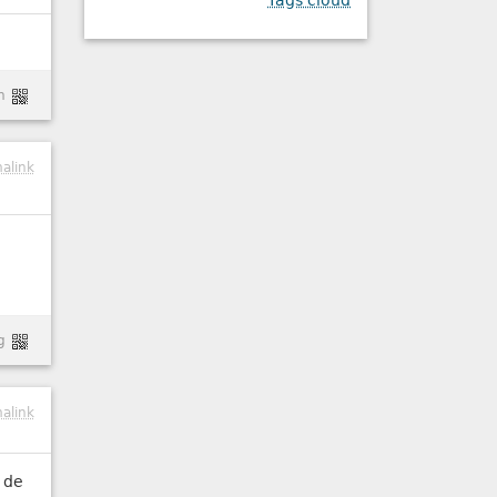
Tags cloud
n
alink
g
alink
d de