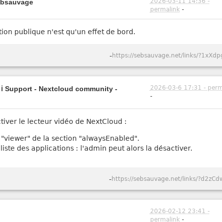
2026-03-11 14:36 -
sebsauvage
permalink
-
sation publique n'est qu'un effet de bord.
-
https://sebsauvage.net/links/?1xXdp
2026-03-6 17:31 - perm
- ℹ️ Support - Nextcloud community -
-
ver le lecteur vidéo de NextCloud :
z "viewer" de la section "alwaysEnabled".
liste des applications : l'admin peut alors la désactiver.
-
https://sebsauvage.net/links/?d2zCd
2026-02-12 23:41 -
permalink
-