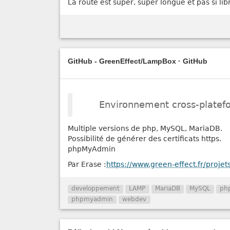
La route est super, super longue et pas si lib
GitHub - GreenEffect/LampBox · GitHub
Environnement cross-plate
Multiple versions de php, MySQL, MariaDB.
Possibilité de générer des certificats https.
phpMyAdmin
Par Erase :
https://www.green-effect.fr/projet
developpement
LAMP
MariaDB
MySQL
ph
phpmyadmin
webdev