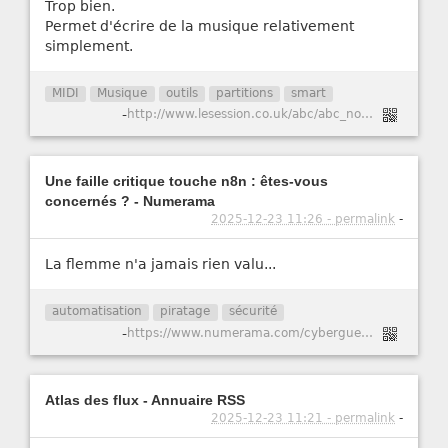
Trop bien.
Permet d'écrire de la musique relativement
simplement.
MIDI
Musique
outils
partitions
smart
-
http://www.lesession.co.uk/abc/abc_notation.htm
Une faille critique touche n8n : êtes-vous
concernés ? - Numerama
2025-12-23 11:26 - permalink
-
La flemme n'a jamais rien valu...
automatisation
piratage
sécurité
-
https://www.numerama.com/cyberguerre/2147741-une-faille-critique-touche-n8n-etes-vous-concernes.html
Atlas des flux - Annuaire RSS
2025-12-23 11:21 - permalink
-