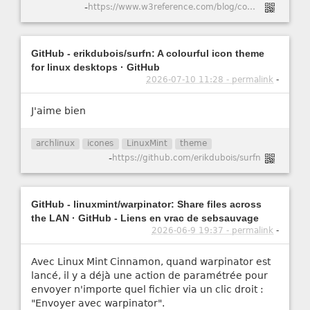
-
https://www.w3reference.com/blog/comment-cr-er-un-certificat-ssl-auto-sign-pour-apache-dans-ubuntu-20-04/
GitHub - erikdubois/surfn: A colourful icon theme
for linux desktops · GitHub
2026-07-10 11:28 - permalink
-
J'aime bien
archlinux
icones
LinuxMint
theme
-
https://github.com/erikdubois/surfn
GitHub - linuxmint/warpinator: Share files across
the LAN · GitHub - Liens en vrac de sebsauvage
2026-06-9 19:37 - permalink
-
Avec Linux Mint Cinnamon, quand warpinator est
lancé, il y a déjà une action de paramétrée pour
envoyer n'importe quel fichier via un clic droit :
"Envoyer avec warpinator".