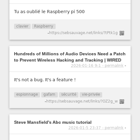
Tu as oublié le Raspberry pi 500
clavier
Raspberry
-
https://sebsauvage.net/links/?tPtk1g
Hundreds of Millions of Audio Devices Need a Patch
to Prevent Wireless Hacking and Tracking | WIRED
2026-01-16 9:1 - permalink
-
It's not a bug. It's a feature !
espionnage
gafam
sécurité
vie-privée
-
https://sebsauvage.net/links/?OZ2g_w
Steve Mansfield's Abc music tutorial
2026-01-5 23:37 - permalink
-