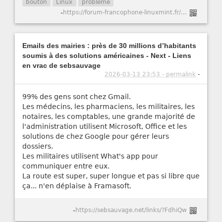
bouton
Linux
problème
-
https://forum-francophone-linuxmint.fr/viewtopic.php?t=21751
Emails des mairies : près de 30 millions d’habitants
soumis à des solutions américaines - Next - Liens
en vrac de sebsauvage
2026-03-13 23:53 - permalink
-
99% des gens sont chez Gmail.
Les médecins, les pharmaciens, les militaires, les
notaires, les comptables, une grande majorité de
l'administration utilisent Microsoft, Office et les
solutions de chez Google pour gérer leurs
dossiers.
Les militaires utilisent What's app pour
communiquer entre eux.
La route est super, super longue et pas si libre que
ça... n'en déplaise à Framasoft.
-
https://sebsauvage.net/links/?FdhiQw