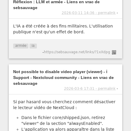
Réflexion : LLM et armée - Liens en vrac de
sebsauvage
2026-03-11 14:36 - permalink
-
L'IA a été créée à des fins militaires. L'utilisation
publique n'est qu'un effet de bord.
armée
ia
-
https://sebsauvage.net/links/?1xXdpg
Not possible to disable video player (viewer) - ℹ️
Support - Nextcloud community - Liens en vrac de
sebsauvage
2026-03-6 17:31 - permalink
-
Si par hasard vous cherchez comment désactiver
le lecteur vidéo de NextCloud :
Dans le fichier core/shipped.json, retirez
"viewer" de la section "alwaysEnabled".
L'application va alors apparaître dans la liste