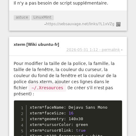
Il n'y a pas besoin de script supplémentaire.
astuce
LinuxMint
-
https://sebsauvage.net/links/?L1xVZg
xterm [Wiki ubuntu-fr]
2026-05-31 1:12 - permalink
-
Pour modifier la taille de la police, la famille, la
taille de la fenêtre, la couleur du curseur, la
couleur du fond de la fenêtre et la couleur de la
police dans xterm, ajouter ces lignes dans le
fichier
~/.Xresources
(le créer s'il n'est pas
présent) :
xterm
*
faceName
:
 Dejavu Sans Mono

xterm
*
faceSize
:
16
xterm
*
geometry
:
 140x30

xterm
*
cursorColor
:
 green

xterm
*
cursorBlink
:
true