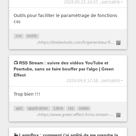
2026-05-15 14:37 - permalink
-
Outils pour faciliter le paramétrage de fonctions
css
css
outils
-
https://litedevtools.com/fr/generateur-filtre-css/
📺 RSS Stream : suivre des vidéos YouTube et
Peertube, sans se faire bouffer par l'algo | Green
Effect
2026-04-9 17:38 - permalink
-
Trop bien !!!
apk
application
Libre
rss
video
-
https://www.green-effect.fr/rss-stream-suivre-des-videos-youtube-et-peertube-sans-se-faire-bouffer-par-l-algo
🐳 LampBox : comment j’ai arrêté de me prendre la