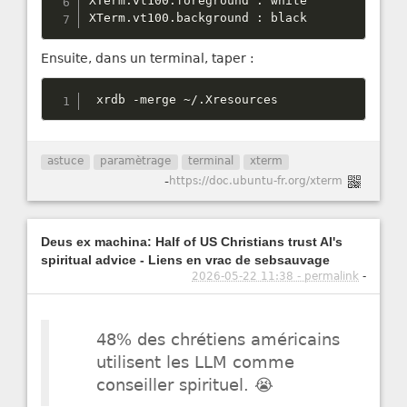
XTerm
.
vt100
.
foreground 
:
 white

XTerm
.
vt100
.
background 
:
 black
Ensuite, dans un terminal, taper :
 xrdb 
-
merge 
~
/
.
Xresources
astuce
paramètrage
terminal
xterm
-
https://doc.ubuntu-fr.org/xterm
Deus ex machina: Half of US Christians trust AI's
spiritual advice - Liens en vrac de sebsauvage
2026-05-22 11:38 - permalink
-
48% des chrétiens américains
utilisent les LLM comme
conseiller spirituel. 😭