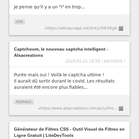
Je pense qu'il y a un "i" en trop...
usa
-
https://sebsauvage.net/links/?HEX9gA
Captchoum, le nouveau captcha intelligent -
Alsacreations
2026-05-21 10:56 - permalink
-
Purée mais oui ! Voilà le captcha ultime !
Il aurait dû sortir durant le covid. Les résultats
auraient été encore plus fiables...
Humour
-
https://www.alsacreations.com/actu/lire/1984-Captchoum-le-nouveau-captcha-intelligent.html
Générateur de Filtres CSS - Outil Visuel de Filtres en
Ligne Gratuit | LiteDevTools