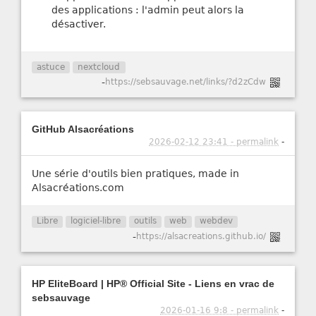
des applications : l'admin peut alors la
désactiver.
astuce
nextcloud
-
https://sebsauvage.net/links/?d2zCdw
GitHub Alsacréations
2026-02-12 23:41 - permalink
-
Une série d'outils bien pratiques, made in
Alsacréations.com
Libre
logiciel-libre
outils
web
webdev
-
https://alsacreations.github.io/
HP EliteBoard | HP® Official Site - Liens en vrac de
sebsauvage
2026-01-16 9:8 - permalink
-