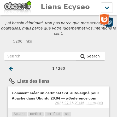
Liens Ecyseo
Affich
le
menu
J'ai besoin d'intimité. Non pas parce que mes actions sont
douteuses, mais parce que votre jugement et vos intentions le
sont.
5200 links
Search
1 / 260
Liste des liens
Comment créer un certificat SSL auto-signé pour
Apache dans Ubuntu 20.04 — w3reference.com
2026-07-15 21:46 - permalink
-
Apache
certbot
certificat
ssl