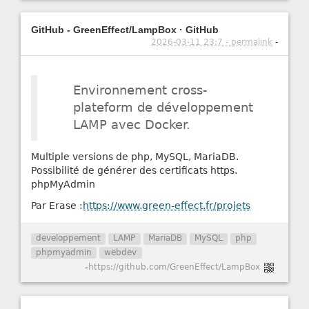
GitHub - GreenEffect/LampBox · GitHub
2026-03-11 23:7 - permalink
-
Environnement cross-
plateform de développement
LAMP avec Docker.
Multiple versions de php, MySQL, MariaDB.
Possibilité de générer des certificats https.
phpMyAdmin
Par Erase :
https://www.green-effect.fr/projets
developpement
LAMP
MariaDB
MySQL
php
phpmyadmin
webdev
-
https://github.com/GreenEffect/LampBox