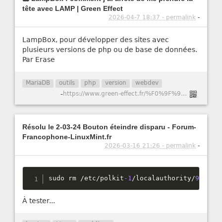
tête avec LAMP | Green Effect
2026-04-7 18:37 - permalink
-
LampBox, pour développer des sites avec
plusieurs versions de php ou de base de données.
Par Erase
MariaDB
outils
php
version
webdev
-
https://www.green-effect.fr/%F0%9F%90%B3-lampbox-comment-j%E2%80%99ai-arr%C3%AAt%C3%A9-de-me-prendre-la-t%C3%AAte-avec-lamp
Résolu le 2-03-24 Bouton éteindre disparu - Forum-
Francophone-LinuxMint.fr
2026-03-16 21:26 - permalink
-
sudo rm 
/
etc
/
polkit
-1
/
localauthority
/
90
-
man
À tester...