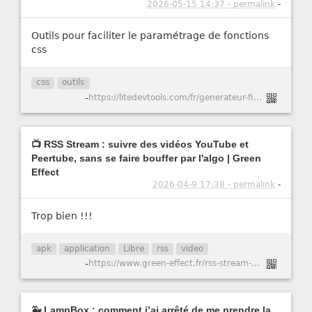
2026-05-15 14:37 - permalink
-
Outils pour faciliter le paramétrage de fonctions
css
css
outils
-
https://litedevtools.com/fr/generateur-filtre-css/
📺 RSS Stream : suivre des vidéos YouTube et
Peertube, sans se faire bouffer par l'algo | Green
Effect
2026-04-9 17:38 - permalink
-
Trop bien !!!
apk
application
Libre
rss
video
-
https://www.green-effect.fr/rss-stream-suivre-des-videos-youtube-et-peertube-sans-se-faire-bouffer-par-l-algo
🐳 LampBox : comment j’ai arrêté de me prendre la