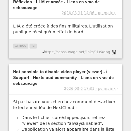
Réflexion : LLM et armée - Liens en vrac de
sebsauvage
2026-03-11 14:36 - permalink
-
L'IA a été créée à des fins militaires. L'utilisation
publique n'est qu'un effet de bord.
armée
ia
-
https://sebsauvage.net/links/?1xXdpg
Not possible to disable video player (viewer) - ℹ️
Support - Nextcloud community - Liens en vrac de
sebsauvage
2026-03-6 17:31 - permalink
-
Si par hasard vous cherchez comment désactiver
le lecteur vidéo de NextCloud :
Dans le fichier core/shipped.json, retirez
"viewer" de la section "alwaysEnabled".
L'application va alors apparaître dans la liste