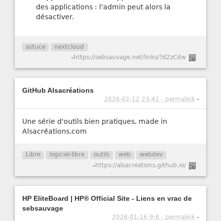
des applications : l'admin peut alors la
désactiver.
astuce
nextcloud
-
https://sebsauvage.net/links/?d2zCdw
GitHub Alsacréations
2026-02-12 23:41 - permalink
-
Une série d'outils bien pratiques, made in
Alsacréations.com
Libre
logiciel-libre
outils
web
webdev
-
https://alsacreations.github.io/
HP EliteBoard | HP® Official Site - Liens en vrac de
sebsauvage
2026-01-16 9:8 - permalink
-