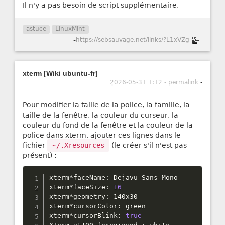
Il n'y a pas besoin de script supplémentaire.
astuce
LinuxMint
-
https://sebsauvage.net/links/?L1xVZg
xterm [Wiki ubuntu-fr]
2026-05-31 1:12 - permalink
-
Pour modifier la taille de la police, la famille, la
taille de la fenêtre, la couleur du curseur, la
couleur du fond de la fenêtre et la couleur de la
police dans xterm, ajouter ces lignes dans le
fichier
~/.Xresources
(le créer s'il n'est pas
présent) :
xterm
*
faceName
:
 Dejavu Sans Mono

xterm
*
faceSize
:
16
xterm
*
geometry
:
 140x30

xterm
*
cursorColor
:
 green

xterm
*
cursorBlink
:
true