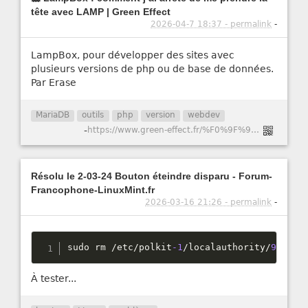
tête avec LAMP | Green Effect
2026-04-7 18:37 - permalink
-
LampBox, pour développer des sites avec
plusieurs versions de php ou de base de données.
Par Erase
MariaDB
outils
php
version
webdev
-
https://www.green-effect.fr/%F0%9F%90%B3-lampbox-comment-j%E2%80%99ai-arr%C3%AAt%C3%A9-de-me-prendre-la-t%C3%AAte-avec-lamp
Résolu le 2-03-24 Bouton éteindre disparu - Forum-
Francophone-LinuxMint.fr
2026-03-16 21:26 - permalink
-
sudo rm 
/
etc
/
polkit
-1
/
localauthority
/
90
-
man
À tester...