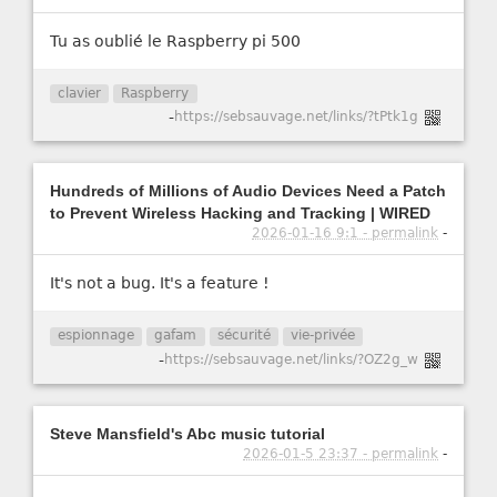
Tu as oublié le Raspberry pi 500
clavier
Raspberry
-
https://sebsauvage.net/links/?tPtk1g
Hundreds of Millions of Audio Devices Need a Patch
to Prevent Wireless Hacking and Tracking | WIRED
2026-01-16 9:1 - permalink
-
It's not a bug. It's a feature !
espionnage
gafam
sécurité
vie-privée
-
https://sebsauvage.net/links/?OZ2g_w
Steve Mansfield's Abc music tutorial
2026-01-5 23:37 - permalink
-