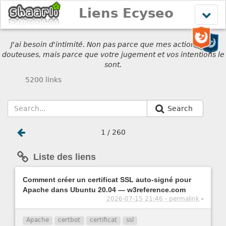
Liens Ecyseo
Affich
le
menu
J'ai besoin d'intimité. Non pas parce que mes actions sont
douteuses, mais parce que votre jugement et vos intentions le
sont.
5200 links
Search
1 / 260
Liste des liens
Comment créer un certificat SSL auto-signé pour
Apache dans Ubuntu 20.04 — w3reference.com
2026-07-15 21:46 - permalink
-
Apache
certbot
certificat
ssl