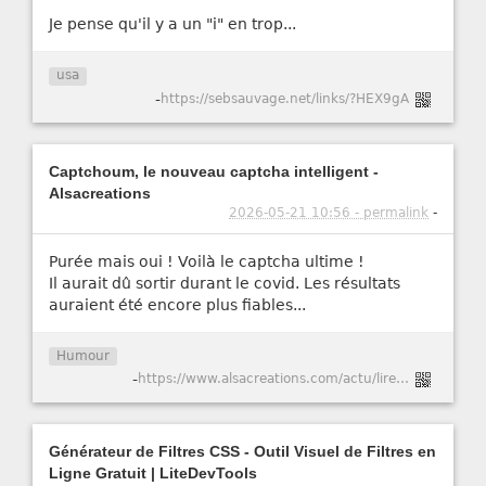
Je pense qu'il y a un "i" en trop...
usa
-
https://sebsauvage.net/links/?HEX9gA
Captchoum, le nouveau captcha intelligent -
Alsacreations
2026-05-21 10:56 - permalink
-
Purée mais oui ! Voilà le captcha ultime !
Il aurait dû sortir durant le covid. Les résultats
auraient été encore plus fiables...
Humour
-
https://www.alsacreations.com/actu/lire/1984-Captchoum-le-nouveau-captcha-intelligent.html
Générateur de Filtres CSS - Outil Visuel de Filtres en
Ligne Gratuit | LiteDevTools