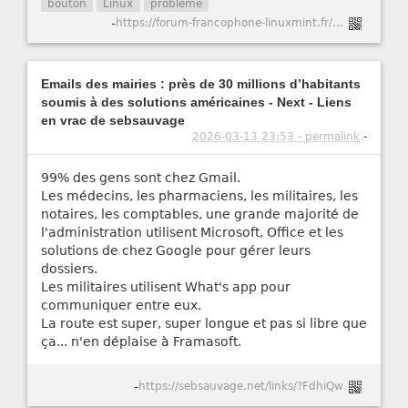
bouton
Linux
problème
-
https://forum-francophone-linuxmint.fr/viewtopic.php?t=21751
Emails des mairies : près de 30 millions d’habitants
soumis à des solutions américaines - Next - Liens
en vrac de sebsauvage
2026-03-13 23:53 - permalink
-
99% des gens sont chez Gmail.
Les médecins, les pharmaciens, les militaires, les
notaires, les comptables, une grande majorité de
l'administration utilisent Microsoft, Office et les
solutions de chez Google pour gérer leurs
dossiers.
Les militaires utilisent What's app pour
communiquer entre eux.
La route est super, super longue et pas si libre que
ça... n'en déplaise à Framasoft.
-
https://sebsauvage.net/links/?FdhiQw