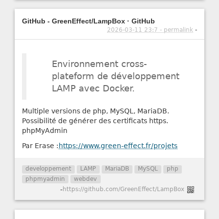
GitHub - GreenEffect/LampBox · GitHub
2026-03-11 23:7 - permalink
-
Environnement cross-
plateform de développement
LAMP avec Docker.
Multiple versions de php, MySQL, MariaDB.
Possibilité de générer des certificats https.
phpMyAdmin
Par Erase :
https://www.green-effect.fr/projets
developpement
LAMP
MariaDB
MySQL
php
phpmyadmin
webdev
-
https://github.com/GreenEffect/LampBox