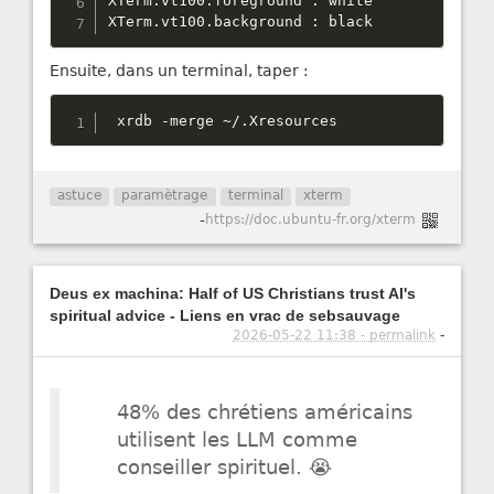
XTerm
.
vt100
.
foreground 
:
 white

XTerm
.
vt100
.
background 
:
 black
Ensuite, dans un terminal, taper :
 xrdb 
-
merge 
~
/
.
Xresources
astuce
paramètrage
terminal
xterm
-
https://doc.ubuntu-fr.org/xterm
Deus ex machina: Half of US Christians trust AI's
spiritual advice - Liens en vrac de sebsauvage
2026-05-22 11:38 - permalink
-
48% des chrétiens américains
utilisent les LLM comme
conseiller spirituel. 😭