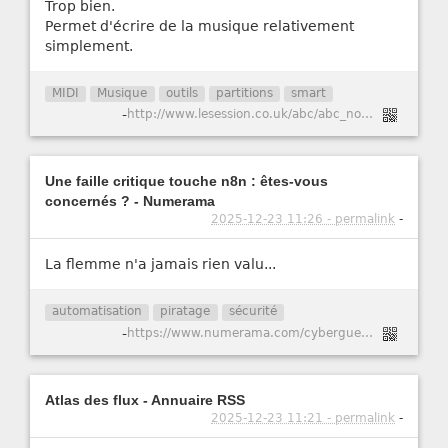
Trop bien.
Permet d'écrire de la musique relativement
simplement.
MIDI
Musique
outils
partitions
smart
-
http://www.lesession.co.uk/abc/abc_notation.htm
Une faille critique touche n8n : êtes-vous
concernés ? - Numerama
2025-12-23 11:26 - permalink
-
La flemme n'a jamais rien valu...
automatisation
piratage
sécurité
-
https://www.numerama.com/cyberguerre/2147741-une-faille-critique-touche-n8n-etes-vous-concernes.html
Atlas des flux - Annuaire RSS
2025-12-23 11:21 - permalink
-