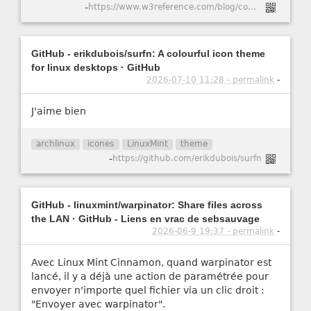
-
https://www.w3reference.com/blog/comment-cr-er-un-certificat-ssl-auto-sign-pour-apache-dans-ubuntu-20-04/
GitHub - erikdubois/surfn: A colourful icon theme
for linux desktops · GitHub
2026-07-10 11:28 - permalink
-
J'aime bien
archlinux
icones
LinuxMint
theme
-
https://github.com/erikdubois/surfn
GitHub - linuxmint/warpinator: Share files across
the LAN · GitHub - Liens en vrac de sebsauvage
2026-06-9 19:37 - permalink
-
Avec Linux Mint Cinnamon, quand warpinator est
lancé, il y a déjà une action de paramétrée pour
envoyer n'importe quel fichier via un clic droit :
"Envoyer avec warpinator".