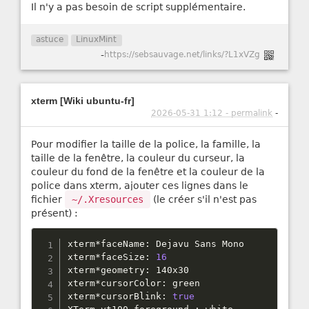
Il n'y a pas besoin de script supplémentaire.
astuce
LinuxMint
-
https://sebsauvage.net/links/?L1xVZg
xterm [Wiki ubuntu-fr]
2026-05-31 1:12 - permalink
-
Pour modifier la taille de la police, la famille, la
taille de la fenêtre, la couleur du curseur, la
couleur du fond de la fenêtre et la couleur de la
police dans xterm, ajouter ces lignes dans le
fichier
~/.Xresources
(le créer s'il n'est pas
présent) :
xterm
*
faceName
:
 Dejavu Sans Mono

xterm
*
faceSize
:
16
xterm
*
geometry
:
 140x30

xterm
*
cursorColor
:
 green

xterm
*
cursorBlink
:
true