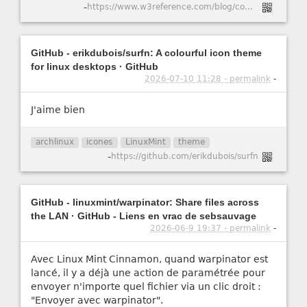
-
https://www.w3reference.com/blog/comment-cr-er-un-certificat-ssl-auto-sign-pour-apache-dans-ubuntu-20-04/
GitHub - erikdubois/surfn: A colourful icon theme
for linux desktops · GitHub
2026-07-10 11:28 - permalink
-
J'aime bien
archlinux
icones
LinuxMint
theme
-
https://github.com/erikdubois/surfn
GitHub - linuxmint/warpinator: Share files across
the LAN · GitHub - Liens en vrac de sebsauvage
2026-06-9 19:37 - permalink
-
Avec Linux Mint Cinnamon, quand warpinator est
lancé, il y a déjà une action de paramétrée pour
envoyer n'importe quel fichier via un clic droit :
"Envoyer avec warpinator".