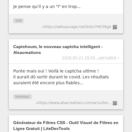
Je pense qu'il y a un "i" en trop...
usa
-
https://sebsauvage.net/links/?HEX9gA
Captchoum, le nouveau captcha intelligent -
Alsacreations
2026-05-21 10:56 - permalink
-
Purée mais oui ! Voilà le captcha ultime !
Il aurait dû sortir durant le covid. Les résultats
auraient été encore plus fiables...
Humour
-
https://www.alsacreations.com/actu/lire/1984-Captchoum-le-nouveau-captcha-intelligent.html
Générateur de Filtres CSS - Outil Visuel de Filtres en
Ligne Gratuit | LiteDevTools