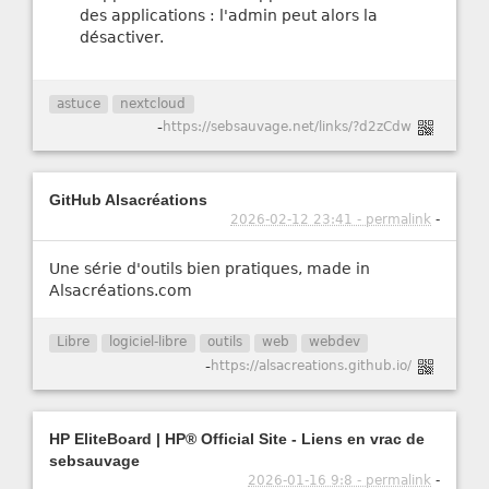
des applications : l'admin peut alors la
désactiver.
astuce
nextcloud
-
https://sebsauvage.net/links/?d2zCdw
GitHub Alsacréations
2026-02-12 23:41 - permalink
-
Une série d'outils bien pratiques, made in
Alsacréations.com
Libre
logiciel-libre
outils
web
webdev
-
https://alsacreations.github.io/
HP EliteBoard | HP® Official Site - Liens en vrac de
sebsauvage
2026-01-16 9:8 - permalink
-