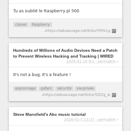
Tu as oublié le Raspberry pi 500
clavier
Raspberry
-
https://sebsauvage.net/links/?tPtk1g
Hundreds of Millions of Audio Devices Need a Patch
to Prevent Wireless Hacking and Tracking | WIRED
2026-01-16 9:1 - permalink
-
It's not a bug. It's a feature !
espionnage
gafam
sécurité
vie-privée
-
https://sebsauvage.net/links/?OZ2g_w
Steve Mansfield's Abc music tutorial
2026-01-5 23:37 - permalink
-