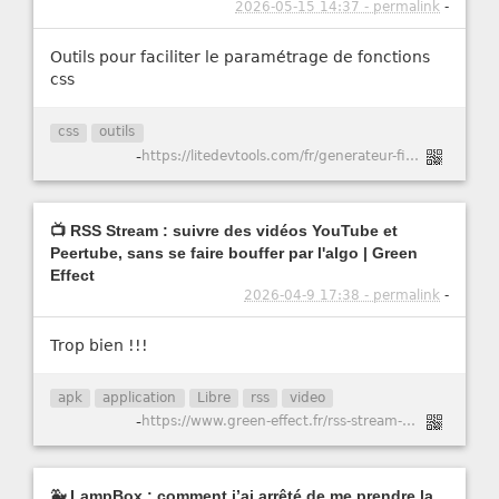
2026-05-15 14:37 - permalink
-
Outils pour faciliter le paramétrage de fonctions
css
css
outils
-
https://litedevtools.com/fr/generateur-filtre-css/
📺 RSS Stream : suivre des vidéos YouTube et
Peertube, sans se faire bouffer par l'algo | Green
Effect
2026-04-9 17:38 - permalink
-
Trop bien !!!
apk
application
Libre
rss
video
-
https://www.green-effect.fr/rss-stream-suivre-des-videos-youtube-et-peertube-sans-se-faire-bouffer-par-l-algo
🐳 LampBox : comment j’ai arrêté de me prendre la