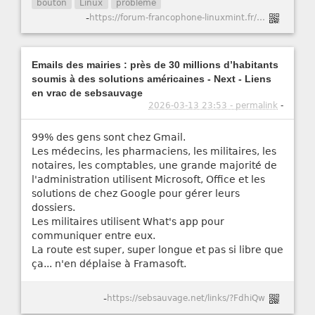
bouton
Linux
problème
-
https://forum-francophone-linuxmint.fr/viewtopic.php?t=21751
Emails des mairies : près de 30 millions d’habitants
soumis à des solutions américaines - Next - Liens
en vrac de sebsauvage
2026-03-13 23:53 - permalink
-
99% des gens sont chez Gmail.
Les médecins, les pharmaciens, les militaires, les
notaires, les comptables, une grande majorité de
l'administration utilisent Microsoft, Office et les
solutions de chez Google pour gérer leurs
dossiers.
Les militaires utilisent What's app pour
communiquer entre eux.
La route est super, super longue et pas si libre que
ça... n'en déplaise à Framasoft.
-
https://sebsauvage.net/links/?FdhiQw