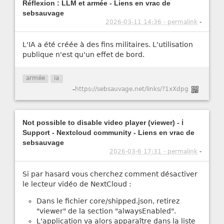
Réflexion : LLM et armée - Liens en vrac de
sebsauvage
2026-03-11 14:36 - permalink
-
L'IA a été créée à des fins militaires. L'utilisation
publique n'est qu'un effet de bord.
armée
ia
-
https://sebsauvage.net/links/?1xXdpg
Not possible to disable video player (viewer) - ℹ️
Support - Nextcloud community - Liens en vrac de
sebsauvage
2026-03-6 17:31 - permalink
-
Si par hasard vous cherchez comment désactiver
le lecteur vidéo de NextCloud :
Dans le fichier core/shipped.json, retirez
"viewer" de la section "alwaysEnabled".
L'application va alors apparaître dans la liste