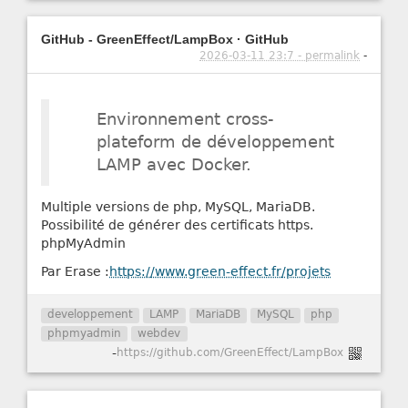
GitHub - GreenEffect/LampBox · GitHub
2026-03-11 23:7 - permalink
-
Environnement cross-
plateform de développement
LAMP avec Docker.
Multiple versions de php, MySQL, MariaDB.
Possibilité de générer des certificats https.
phpMyAdmin
Par Erase :
https://www.green-effect.fr/projets
developpement
LAMP
MariaDB
MySQL
php
phpmyadmin
webdev
-
https://github.com/GreenEffect/LampBox