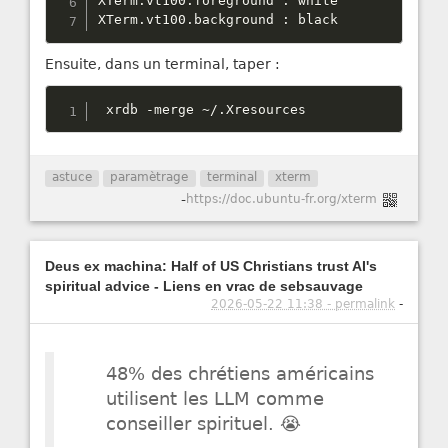
XTerm
.
vt100
.
foreground 
:
 white

XTerm
.
vt100
.
background 
:
 black
Ensuite, dans un terminal, taper :
 xrdb 
-
merge 
~
/
.
Xresources
astuce
paramètrage
terminal
xterm
-
https://doc.ubuntu-fr.org/xterm
Deus ex machina: Half of US Christians trust AI's
spiritual advice - Liens en vrac de sebsauvage
2026-05-22 11:38 - permalink
-
48% des chrétiens américains
utilisent les LLM comme
conseiller spirituel. 😭