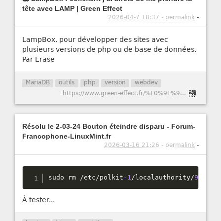
tête avec LAMP | Green Effect
2026-04-7 18:37 - permalink
-
LampBox, pour développer des sites avec
plusieurs versions de php ou de base de données.
Par Erase
MariaDB
outils
php
version
webdev
-
https://www.green-effect.fr/%F0%9F%90%B3-lampbox-comment-j%E2%80%99ai-arr%C3%AAt%C3%A9-de-me-prendre-la-t%C3%AAte-avec-lamp
Résolu le 2-03-24 Bouton éteindre disparu - Forum-
Francophone-LinuxMint.fr
2026-03-16 21:26 - permalink
-
sudo rm 
/
etc
/
polkit
-1
/
localauthority
/
90
-
man
À tester...