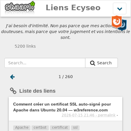
Liens Ecyseo
Affich
le
menu
J'ai besoin d'intimité. Non pas parce que mes actions sont
douteuses, mais parce que votre jugement et vos intentions le
sont.
5200 links
Search
1 / 260
Liste des liens
Comment créer un certificat SSL auto-signé pour
Apache dans Ubuntu 20.04 — w3reference.com
2026-07-15 21:46 - permalink
-
Apache
certbot
certificat
ssl