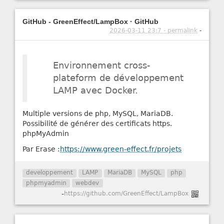
GitHub - GreenEffect/LampBox · GitHub
2026-03-11 23:7 - permalink
-
Environnement cross-
plateform de développement
LAMP avec Docker.
Multiple versions de php, MySQL, MariaDB.
Possibilité de générer des certificats https.
phpMyAdmin
Par Erase :
https://www.green-effect.fr/projets
developpement
LAMP
MariaDB
MySQL
php
phpmyadmin
webdev
-
https://github.com/GreenEffect/LampBox