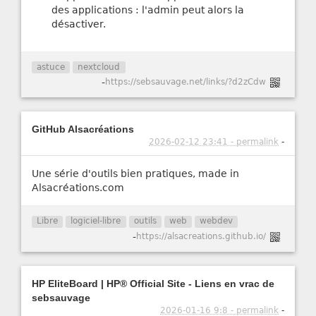
des applications : l'admin peut alors la
désactiver.
astuce
nextcloud
-
https://sebsauvage.net/links/?d2zCdw
GitHub Alsacréations
2026-02-12 23:41 - permalink
-
Une série d'outils bien pratiques, made in
Alsacréations.com
Libre
logiciel-libre
outils
web
webdev
-
https://alsacreations.github.io/
HP EliteBoard | HP® Official Site - Liens en vrac de
sebsauvage
2026-01-16 9:8 - permalink
-