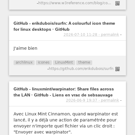
-
https://www.w3reference.com/blog/comment-cr-er-un-certificat-ssl-auto-sign-pour-apache-dans-ubuntu-20-04/
GitHub - erikdubois/surfn: A colourful icon theme
for linux desktops · GitHub
2026-07-10 11:28 - permalink
-
J'aime bien
archlinux
icones
LinuxMint
theme
-
https://github.com/erikdubois/surfn
GitHub - linuxmint/warpinator: Share files across
the LAN · GitHub - Liens en vrac de sebsauvage
2026-06-9 19:37 - permalink
-
Avec Linux Mint Cinnamon, quand warpinator est
lancé, il y a déjà une action de paramétrée pour
envoyer n'importe quel fichier via un clic droit :
"Envoyer avec warpinator".