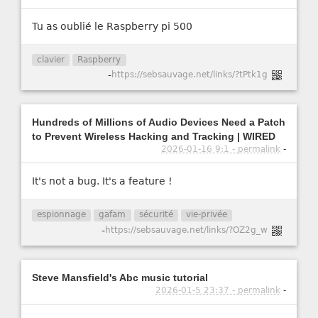
Tu as oublié le Raspberry pi 500
clavier
Raspberry
-
https://sebsauvage.net/links/?tPtk1g
Hundreds of Millions of Audio Devices Need a Patch
to Prevent Wireless Hacking and Tracking | WIRED
2026-01-16 9:1 - permalink
-
It's not a bug. It's a feature !
espionnage
gafam
sécurité
vie-privée
-
https://sebsauvage.net/links/?OZ2g_w
Steve Mansfield's Abc music tutorial
2026-01-5 23:37 - permalink
-