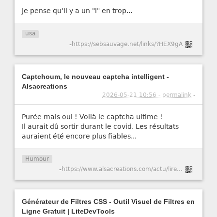
Je pense qu'il y a un "i" en trop...
usa
-
https://sebsauvage.net/links/?HEX9gA
Captchoum, le nouveau captcha intelligent -
Alsacreations
2026-05-21 10:56 - permalink
-
Purée mais oui ! Voilà le captcha ultime !
Il aurait dû sortir durant le covid. Les résultats
auraient été encore plus fiables...
Humour
-
https://www.alsacreations.com/actu/lire/1984-Captchoum-le-nouveau-captcha-intelligent.html
Générateur de Filtres CSS - Outil Visuel de Filtres en
Ligne Gratuit | LiteDevTools