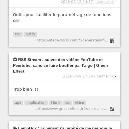
2026-05-15 14:37 - permalink
-
Outils pour faciliter le paramétrage de fonctions
css
css
outils
-
https://litedevtools.com/fr/generateur-filtre-css/
📺 RSS Stream : suivre des vidéos YouTube et
Peertube, sans se faire bouffer par l'algo | Green
Effect
2026-04-9 17:38 - permalink
-
Trop bien !!!
apk
application
Libre
rss
video
-
https://www.green-effect.fr/rss-stream-suivre-des-videos-youtube-et-peertube-sans-se-faire-bouffer-par-l-algo
🐳 LampBox : comment j’ai arrêté de me prendre la