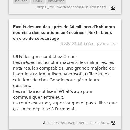
bouton
Linux
problème
-
https://forum-francophone-linuxmint.fr/viewtopic.php?t=21751
Emails des mairies : près de 30 millions d’habitants
soumis à des solutions américaines - Next - Liens
en vrac de sebsauvage
2026-03-13 23:53 - permalink
-
99% des gens sont chez Gmail.
Les médecins, les pharmaciens, les militaires, les
notaires, les comptables, une grande majorité de
l'administration utilisent Microsoft, Office et les
solutions de chez Google pour gérer leurs
dossiers.
Les militaires utilisent What's app pour
communiquer entre eux.
La route est super, super longue et pas si libre que
ça... n'en déplaise à Framasoft.
-
https://sebsauvage.net/links/?FdhiQw