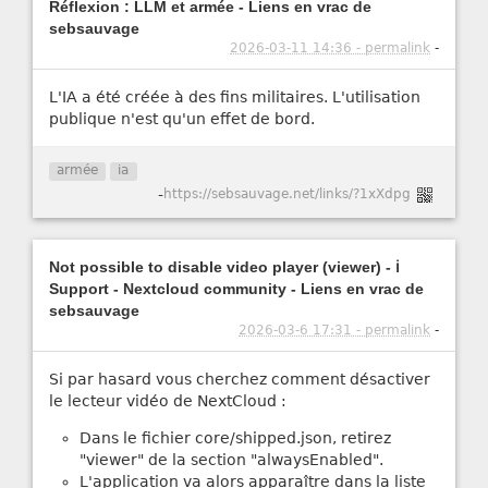
Réflexion : LLM et armée - Liens en vrac de
sebsauvage
2026-03-11 14:36 - permalink
-
L'IA a été créée à des fins militaires. L'utilisation
publique n'est qu'un effet de bord.
armée
ia
-
https://sebsauvage.net/links/?1xXdpg
Not possible to disable video player (viewer) - ℹ️
Support - Nextcloud community - Liens en vrac de
sebsauvage
2026-03-6 17:31 - permalink
-
Si par hasard vous cherchez comment désactiver
le lecteur vidéo de NextCloud :
Dans le fichier core/shipped.json, retirez
"viewer" de la section "alwaysEnabled".
L'application va alors apparaître dans la liste