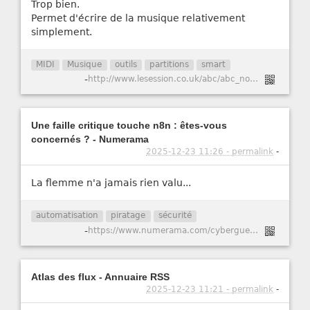
Trop bien.
Permet d'écrire de la musique relativement
simplement.
MIDI
Musique
outils
partitions
smart
-
http://www.lesession.co.uk/abc/abc_notation.htm
Une faille critique touche n8n : êtes-vous
concernés ? - Numerama
2025-12-23 11:26 - permalink
-
La flemme n'a jamais rien valu...
automatisation
piratage
sécurité
-
https://www.numerama.com/cyberguerre/2147741-une-faille-critique-touche-n8n-etes-vous-concernes.html
Atlas des flux - Annuaire RSS
2025-12-23 11:21 - permalink
-