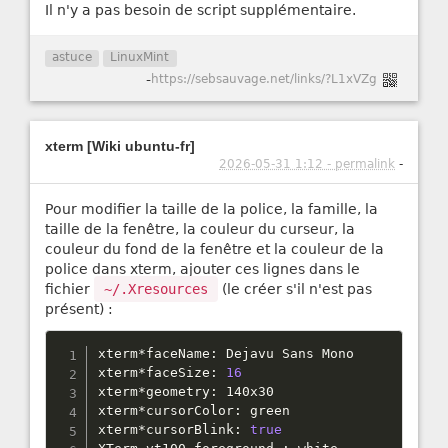
Il n'y a pas besoin de script supplémentaire.
astuce
LinuxMint
-
https://sebsauvage.net/links/?L1xVZg
xterm [Wiki ubuntu-fr]
2026-05-31 1:12 - permalink
-
Pour modifier la taille de la police, la famille, la
taille de la fenêtre, la couleur du curseur, la
couleur du fond de la fenêtre et la couleur de la
police dans xterm, ajouter ces lignes dans le
fichier
~/.Xresources
(le créer s'il n'est pas
présent) :
xterm
*
faceName
:
 Dejavu Sans Mono

xterm
*
faceSize
:
16
xterm
*
geometry
:
 140x30

xterm
*
cursorColor
:
 green

xterm
*
cursorBlink
:
true