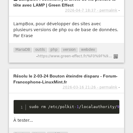
tête avec LAMP | Green Effect
2026-04-7 18:37 - permalink
-
LampBox, pour développer des sites avec
plusieurs versions de php ou de base de données.
Par Erase
MariaDB
outils
php
version
webdev
-
https://www.green-effect.fr/%F0%9F%90%B3-lampbox-comment-j%E2%80%99ai-arr%C3%AAt%C3%A9-de-me-prendre-la-t%C3%AAte-avec-lamp
Résolu le 2-03-24 Bouton éteindre disparu - Forum-
Francophone-LinuxMint.fr
2026-03-16 21:26 - permalink
-
sudo rm 
/
etc
/
polkit
-1
/
localauthority
/
90
-
man
À tester...