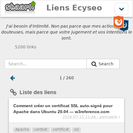
Liens Ecyseo
Affich
le
menu
J'ai besoin d'intimité. Non pas parce que mes actions sont
douteuses, mais parce que votre jugement et vos intentions le
sont.
5200 links
Search
1 / 260
Liste des liens
Comment créer un certificat SSL auto-signé pour
Apache dans Ubuntu 20.04 — w3reference.com
2026-07-15 21:46 - permalink
-
Apache
certbot
certificat
ssl