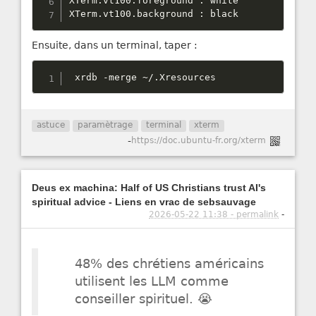
XTerm
.
vt100
.
foreground 
:
 white

XTerm
.
vt100
.
background 
:
 black
Ensuite, dans un terminal, taper :
 xrdb 
-
merge 
~
/
.
Xresources
astuce
paramètrage
terminal
xterm
-
https://doc.ubuntu-fr.org/xterm
Deus ex machina: Half of US Christians trust AI's
spiritual advice - Liens en vrac de sebsauvage
2026-05-22 11:38 - permalink
-
48% des chrétiens américains
utilisent les LLM comme
conseiller spirituel. 😭