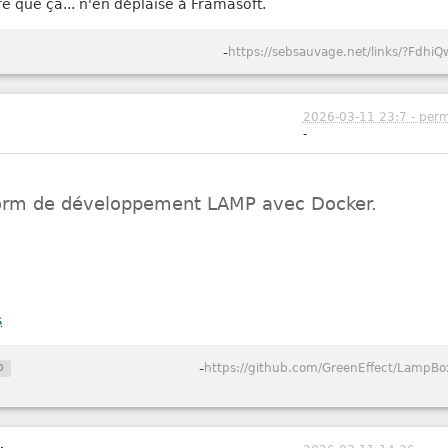
re que ça... n'en déplaise à Framasoft.
-
https://sebsauvage.net/links/?FdhiQ
2026-03-11 23:7 - perm
-
form de développement LAMP avec Docker.
s
p
-
https://github.com/GreenEffect/LampBo