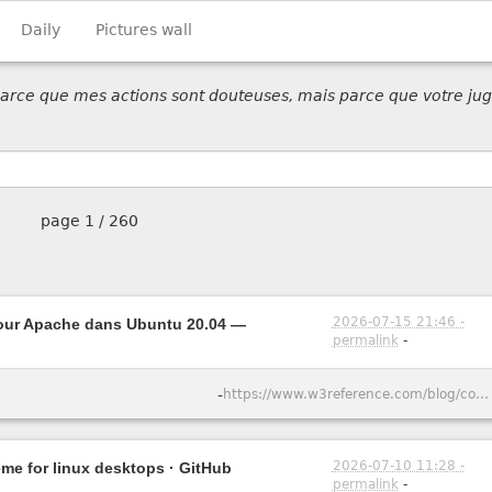
Daily
Pictures wall
 parce que mes actions sont douteuses, mais parce que votre jug
page
1 / 260
2026-07-15 21:46 -
pour Apache dans Ubuntu 20.04 —
permalink
-
-
https://www.w3reference.com/blog/comment-cr-er-un-certificat-ssl-auto-sign-pour-apache-dans-ubuntu-20-04/
2026-07-10 11:28 -
eme for linux desktops · GitHub
permalink
-