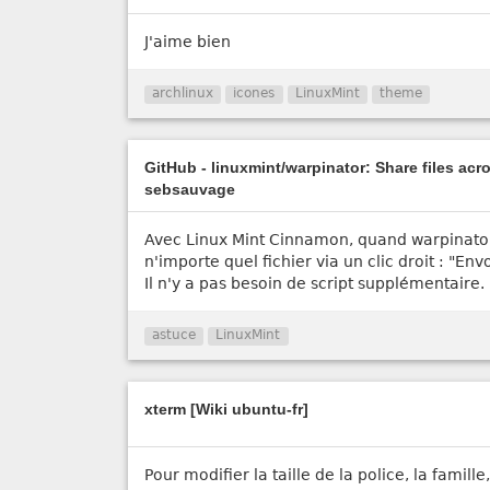
J'aime bien
archlinux
icones
LinuxMint
theme
GitHub - linuxmint/warpinator: Share files acr
sebsauvage
Avec Linux Mint Cinnamon, quand warpinator 
n'importe quel fichier via un clic droit : "En
Il n'y a pas besoin de script supplémentaire.
astuce
LinuxMint
xterm [Wiki ubuntu-fr]
Pour modifier la taille de la police, la famill