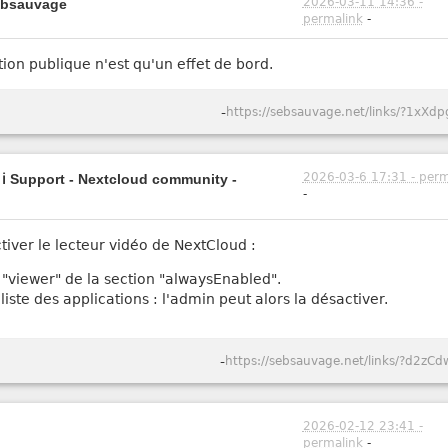
2026-03-11 14:36 -
sebsauvage
permalink
-
sation publique n'est qu'un effet de bord.
-
https://sebsauvage.net/links/?1xXdp
2026-03-6 17:31 - perm
- ℹ️ Support - Nextcloud community -
-
ver le lecteur vidéo de NextCloud :
z "viewer" de la section "alwaysEnabled".
liste des applications : l'admin peut alors la désactiver.
-
https://sebsauvage.net/links/?d2zCd
2026-02-12 23:41 -
permalink
-