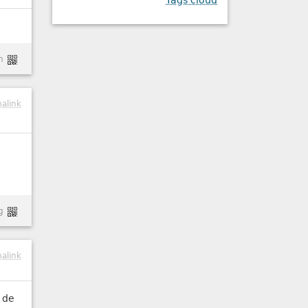
Tags cloud
n
alink
g
alink
d de