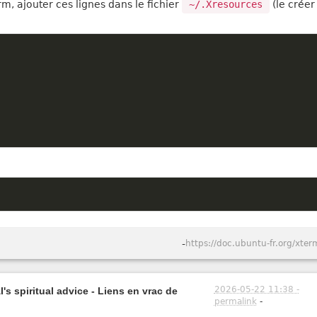
rm, ajouter ces lignes dans le fichier
~/.Xresources
(le créer 
-
https://doc.ubuntu-fr.org/xter
2026-05-22 11:38 -
's spiritual advice - Liens en vrac de
permalink
-