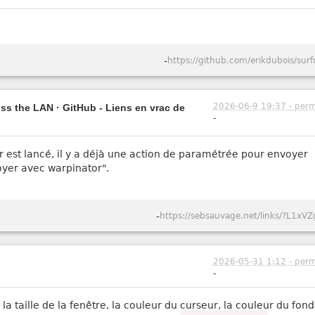
-
https://github.com/erikdubois/surf
2026-06-9 19:37 - perm
oss the LAN · GitHub - Liens en vrac de
-
est lancé, il y a déjà une action de paramétrée pour envoyer
voyer avec warpinator".
-
https://sebsauvage.net/links/?L1xVZ
2026-05-31 1:12 - perm
-
e, la taille de la fenêtre, la couleur du curseur, la couleur du fon