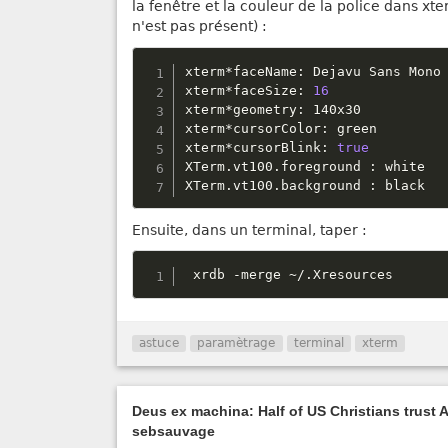
la fenêtre et la couleur de la police dans xte
n'est pas présent) :
xterm
*
faceName
:
 Dejavu Sans Mono

xterm
*
faceSize
:
16
xterm
*
geometry
:
 140x30

xterm
*
cursorColor
:
 green

xterm
*
cursorBlink
:
true
XTerm
.
vt100
.
foreground 
:
 white

XTerm
.
vt100
.
background 
:
 black
Ensuite, dans un terminal, taper :
 xrdb 
-
merge 
~
/
.
Xresources
astuce
paramètrage
terminal
xterm
Deus ex machina: Half of US Christians trust AI
sebsauvage