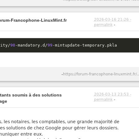
2026-03-16 21:26 -
Forum-Francophone-LinuxMint.fr
permalink
-
rity
/
90
-
mandatory
.
d
/
99
-
mintupdate
-
temporary
.
pkla
-
https://forum-francophone-linuxmint
2026-03-13 23:53 -
itants soumis à des solutions
permalink
-
vage
s, les notaires, les comptables, une grande majorité de
t les solutions de chez Google pour gérer leurs dossiers.
mmuniquer entre eux.