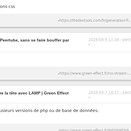
ions css
-
https://litedevtools.com/fr/gener
2026-04-9 17:38 - perm
Peertube, sans se faire bouffer par
-
-
https://www.green-effect.fr/rss-stream-suivre-des-videos-youtube-et-peertube-sans-se-faire-bouffer-
2026-04-7 18:37 - perm
e la tête avec LAMP | Green Effect
-
usieurs versions de php ou de base de données.
-
https://www.green-effect.fr/%F0%9F%90%B3-lampbox-comment-j%E2%80%99ai-a