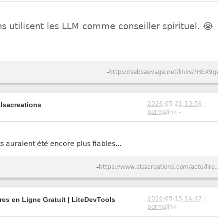
 utilisent les LLM comme conseiller spirituel. 😭
-
https://sebsauvage.net/links/?HEX9g
2026-05-21 10:56 -
Alsacreations
permalink
-
ts auraient été encore plus fiables...
-
https://www.alsacreations.com/actu/lire/1984-Captcho
2026-05-15 14:37 -
tres en Ligne Gratuit | LiteDevTools
permalink
-