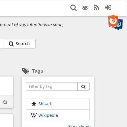
Search
Display
RSS
Login
options
Feed
ement et vos intentions le sont.
Search
Tags
Search
Shaarli
Wikipedia