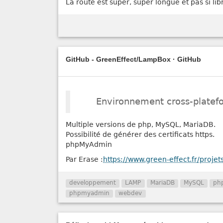
La route est super, super longue et pas si lib
GitHub - GreenEffect/LampBox · GitHub
Environnement cross-plate
Multiple versions de php, MySQL, MariaDB.
Possibilité de générer des certificats https.
phpMyAdmin
Par Erase :
https://www.green-effect.fr/projet
developpement
LAMP
MariaDB
MySQL
ph
phpmyadmin
webdev