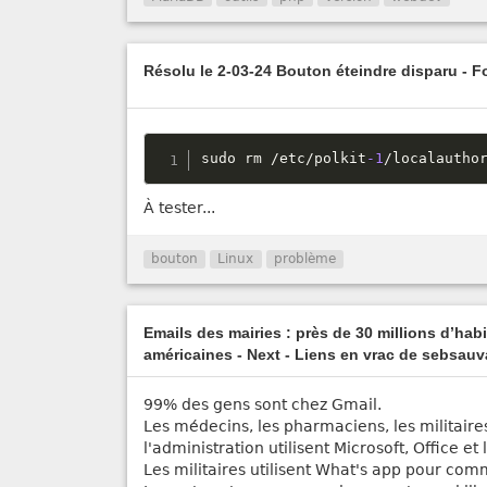
Résolu le 2-03-24 Bouton éteindre disparu - 
sudo rm 
/
etc
/
polkit
-1
/
localautho
À tester...
bouton
Linux
problème
Emails des mairies : près de 30 millions d’hab
américaines - Next - Liens en vrac de sebsau
99% des gens sont chez Gmail.
Les médecins, les pharmaciens, les militaire
l'administration utilisent Microsoft, Office e
Les militaires utilisent What's app pour co