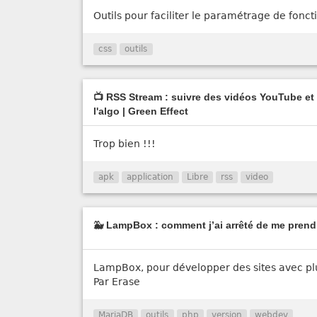
Outils pour faciliter le paramétrage de fonct
css
outils
📺 RSS Stream : suivre des vidéos YouTube et 
l'algo | Green Effect
Trop bien !!!
apk
application
Libre
rss
video
🐳 LampBox : comment j’ai arrêté de me prendr
LampBox, pour développer des sites avec pl
Par Erase
MariaDB
outils
php
version
webdev