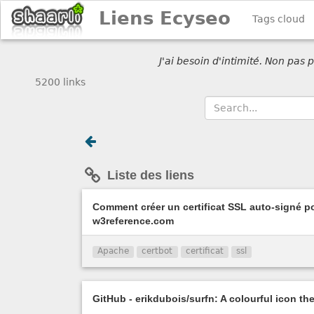
Liens Ecyseo
Tags cloud
J'ai besoin d'intimité. Non pas
5200 links
Liste des liens
Comment créer un certificat SSL auto-signé 
w3reference.com
Apache
certbot
certificat
ssl
GitHub - erikdubois/surfn: A colourful icon th