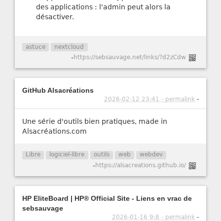
des applications : l'admin peut alors la
désactiver.
astuce
nextcloud
-
https://sebsauvage.net/links/?d2zCdw
GitHub Alsacréations
2026-02-12 23:41 - permalink
-
Une série d'outils bien pratiques, made in
Alsacréations.com
Libre
logiciel-libre
outils
web
webdev
-
https://alsacreations.github.io/
HP EliteBoard | HP® Official Site - Liens en vrac de
sebsauvage
2026-01-16 9:8 - permalink
-