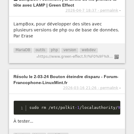
tête avec LAMP | Green Effect
2026-04-7 18:37 - permalink
-
LampBox, pour développer des sites avec
plusieurs versions de php ou de base de données.
Par Erase
MariaDB
outils
php
version
webdev
-
https://www.green-effect.fr/%F0%9F%90%B3-lampbox-comment-j%E2%80%99ai-arr%C3%AAt%C3%A9-de-me-prendre-la-t%C3%AAte-avec-lamp
Résolu le 2-03-24 Bouton éteindre disparu - Forum-
Francophone-LinuxMint.fr
2026-03-16 21:26 - permalink
-
sudo rm 
/
etc
/
polkit
-1
/
localauthority
/
90
-
man
À tester...