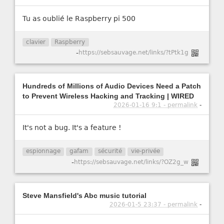
Tu as oublié le Raspberry pi 500
clavier
Raspberry
-
https://sebsauvage.net/links/?tPtk1g
Hundreds of Millions of Audio Devices Need a Patch
to Prevent Wireless Hacking and Tracking | WIRED
2026-01-16 9:1 - permalink
-
It's not a bug. It's a feature !
espionnage
gafam
sécurité
vie-privée
-
https://sebsauvage.net/links/?OZ2g_w
Steve Mansfield's Abc music tutorial
2026-01-5 23:37 - permalink
-