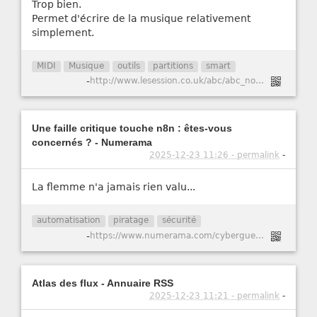
Trop bien.
Permet d'écrire de la musique relativement
simplement.
MIDI
Musique
outils
partitions
smart
-
http://www.lesession.co.uk/abc/abc_notation.htm
Une faille critique touche n8n : êtes-vous
concernés ? - Numerama
2025-12-23 11:26 - permalink
-
La flemme n'a jamais rien valu...
automatisation
piratage
sécurité
-
https://www.numerama.com/cyberguerre/2147741-une-faille-critique-touche-n8n-etes-vous-concernes.html
Atlas des flux - Annuaire RSS
2025-12-23 11:21 - permalink
-