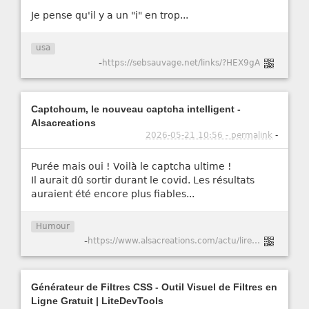
Je pense qu'il y a un "i" en trop...
usa
-
https://sebsauvage.net/links/?HEX9gA
Captchoum, le nouveau captcha intelligent -
Alsacreations
2026-05-21 10:56 - permalink
-
Purée mais oui ! Voilà le captcha ultime !
Il aurait dû sortir durant le covid. Les résultats
auraient été encore plus fiables...
Humour
-
https://www.alsacreations.com/actu/lire/1984-Captchoum-le-nouveau-captcha-intelligent.html
Générateur de Filtres CSS - Outil Visuel de Filtres en
Ligne Gratuit | LiteDevTools