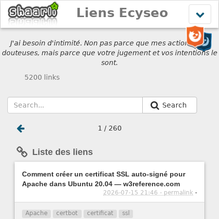
Liens Ecyseo
Affich
le
menu
J'ai besoin d'intimité. Non pas parce que mes actions sont
douteuses, mais parce que votre jugement et vos intentions le
sont.
5200 links
Search
1 / 260
Liste des liens
Comment créer un certificat SSL auto-signé pour
Apache dans Ubuntu 20.04 — w3reference.com
2026-07-15 21:46 - permalink
-
Apache
certbot
certificat
ssl