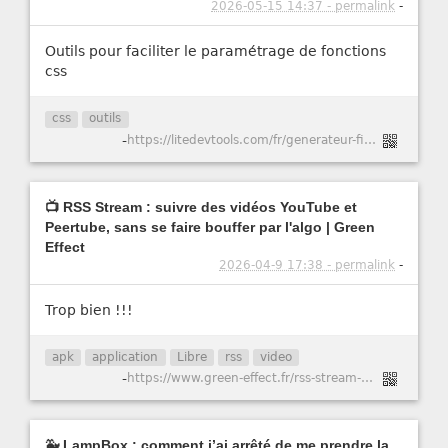
2026-05-15 14:37 - permalink
-
Outils pour faciliter le paramétrage de fonctions
css
css
outils
-
https://litedevtools.com/fr/generateur-filtre-css/
📺 RSS Stream : suivre des vidéos YouTube et
Peertube, sans se faire bouffer par l'algo | Green
Effect
2026-04-9 17:38 - permalink
-
Trop bien !!!
apk
application
Libre
rss
video
-
https://www.green-effect.fr/rss-stream-suivre-des-videos-youtube-et-peertube-sans-se-faire-bouffer-par-l-algo
🐳 LampBox : comment j’ai arrêté de me prendre la