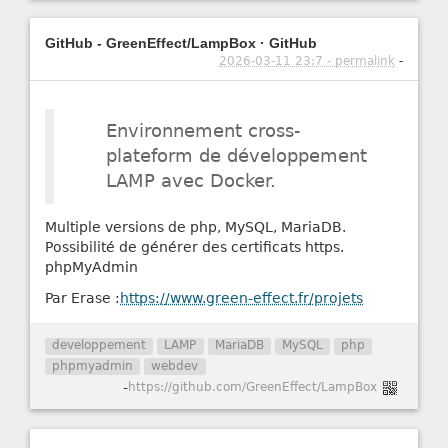
GitHub - GreenEffect/LampBox · GitHub
2026-03-11 23:7 - permalink
-
Environnement cross-
plateform de développement
LAMP avec Docker.
Multiple versions de php, MySQL, MariaDB.
Possibilité de générer des certificats https.
phpMyAdmin
Par Erase :
https://www.green-effect.fr/projets
developpement
LAMP
MariaDB
MySQL
php
phpmyadmin
webdev
-
https://github.com/GreenEffect/LampBox