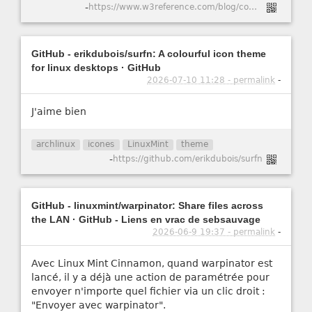
-
https://www.w3reference.com/blog/comment-cr-er-un-certificat-ssl-auto-sign-pour-apache-dans-ubuntu-20-04/
GitHub - erikdubois/surfn: A colourful icon theme
for linux desktops · GitHub
2026-07-10 11:28 - permalink
-
J'aime bien
archlinux
icones
LinuxMint
theme
-
https://github.com/erikdubois/surfn
GitHub - linuxmint/warpinator: Share files across
the LAN · GitHub - Liens en vrac de sebsauvage
2026-06-9 19:37 - permalink
-
Avec Linux Mint Cinnamon, quand warpinator est
lancé, il y a déjà une action de paramétrée pour
envoyer n'importe quel fichier via un clic droit :
"Envoyer avec warpinator".