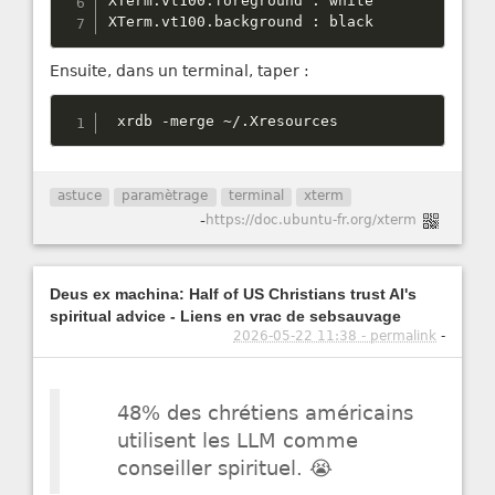
XTerm
.
vt100
.
foreground 
:
 white

XTerm
.
vt100
.
background 
:
 black
Ensuite, dans un terminal, taper :
 xrdb 
-
merge 
~
/
.
Xresources
astuce
paramètrage
terminal
xterm
-
https://doc.ubuntu-fr.org/xterm
Deus ex machina: Half of US Christians trust AI's
spiritual advice - Liens en vrac de sebsauvage
2026-05-22 11:38 - permalink
-
48% des chrétiens américains
utilisent les LLM comme
conseiller spirituel. 😭