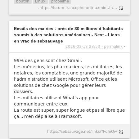
bouton
Linux
problème
-
https://forum-francophone-linuxmint.fr/viewtopic.php?t=21751
Emails des mairies : près de 30 millions d’habitants
soumis à des solutions américaines - Next - Liens
en vrac de sebsauvage
2026-03-13 23:53 - permalink
-
99% des gens sont chez Gmail.
Les médecins, les pharmaciens, les militaires, les
notaires, les comptables, une grande majorité de
l'administration utilisent Microsoft, Office et les
solutions de chez Google pour gérer leurs
dossiers.
Les militaires utilisent What's app pour
communiquer entre eux.
La route est super, super longue et pas si libre que
ça... n'en déplaise à Framasoft.
-
https://sebsauvage.net/links/?FdhiQw