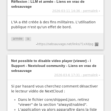
Réflexion : LLM et armée - Liens en vrac de
sebsauvage
2026-03-11 14:36 - permalink
-
L'IA a été créée à des fins militaires. L'utilisation
publique n'est qu'un effet de bord.
armée
ia
-
https://sebsauvage.net/links/?1xXdpg
Not possible to disable video player (viewer) - ℹ️
Support - Nextcloud community - Liens en vrac de
sebsauvage
2026-03-6 17:31 - permalink
-
Si par hasard vous cherchez comment désactiver
le lecteur vidéo de NextCloud :
Dans le fichier core/shipped.json, retirez
"viewer" de la section "alwaysEnabled".
L'application va alors apparaître dans la liste