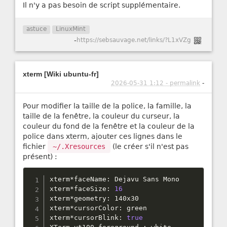
Il n'y a pas besoin de script supplémentaire.
astuce
LinuxMint
-
https://sebsauvage.net/links/?L1xVZg
xterm [Wiki ubuntu-fr]
2026-05-31 1:12 - permalink
-
Pour modifier la taille de la police, la famille, la
taille de la fenêtre, la couleur du curseur, la
couleur du fond de la fenêtre et la couleur de la
police dans xterm, ajouter ces lignes dans le
fichier
~/.Xresources
(le créer s'il n'est pas
présent) :
xterm
*
faceName
:
 Dejavu Sans Mono

xterm
*
faceSize
:
16
xterm
*
geometry
:
 140x30

xterm
*
cursorColor
:
 green

xterm
*
cursorBlink
:
true