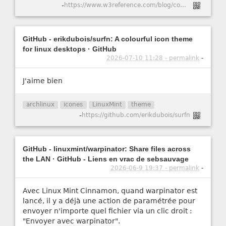
-
https://www.w3reference.com/blog/comment-cr-er-un-certificat-ssl-auto-sign-pour-apache-dans-ubuntu-20-04/
GitHub - erikdubois/surfn: A colourful icon theme
for linux desktops · GitHub
2026-07-10 11:28 - permalink
-
J'aime bien
archlinux
icones
LinuxMint
theme
-
https://github.com/erikdubois/surfn
GitHub - linuxmint/warpinator: Share files across
the LAN · GitHub - Liens en vrac de sebsauvage
2026-06-9 19:37 - permalink
-
Avec Linux Mint Cinnamon, quand warpinator est
lancé, il y a déjà une action de paramétrée pour
envoyer n'importe quel fichier via un clic droit :
"Envoyer avec warpinator".