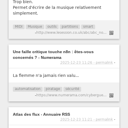
Trop bien.
Permet d'écrire de la musique relativement
simplement.
MIDI
Musique
outils
partitions
smart
-
http://www.lesession.co.uk/abc/abc_notation.htm
Une faille critique touche n8n : êtes-vous
concernés ? - Numerama
2025-12-23 11:26 - permalink
-
La flemme n'a jamais rien valu...
automatisation
piratage
sécurité
-
https://www.numerama.com/cyberguerre/2147741-une-faille-critique-touche-n8n-etes-vous-concernes.html
Atlas des flux - Annuaire RSS
2025-12-23 11:21 - permalink
-