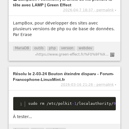
tête avec LAMP | Green Effect
2026-04-7 18:37 - permalink
-
LampBox, pour développer des sites avec
plusieurs versions de php ou de base de données.
Par Erase
MariaDB
outils
php
version
webdev
-
https://www.green-effect.fr/%F0%9F%90%B3-lampbox-comment-j%E2%80%99ai-arr%C3%AAt%C3%A9-de-me-prendre-la-t%C3%AAte-avec-lamp
Résolu le 2-03-24 Bouton éteindre disparu - Forum-
Francophone-LinuxMint.fr
2026-03-16 21:26 - permalink
-
sudo rm 
/
etc
/
polkit
-1
/
localauthority
/
90
-
man
À tester...