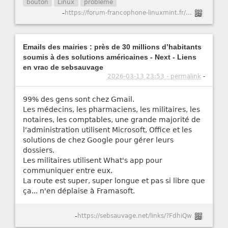
bouton
Linux
problème
-
https://forum-francophone-linuxmint.fr/viewtopic.php?t=21751
Emails des mairies : près de 30 millions d’habitants
soumis à des solutions américaines - Next - Liens
en vrac de sebsauvage
2026-03-13 23:53 - permalink
-
99% des gens sont chez Gmail.
Les médecins, les pharmaciens, les militaires, les
notaires, les comptables, une grande majorité de
l'administration utilisent Microsoft, Office et les
solutions de chez Google pour gérer leurs
dossiers.
Les militaires utilisent What's app pour
communiquer entre eux.
La route est super, super longue et pas si libre que
ça... n'en déplaise à Framasoft.
-
https://sebsauvage.net/links/?FdhiQw