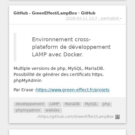
GitHub - GreenEffect/LampBox · GitHub
2026-03-11 23:7 - permalink
-
Environnement cross-
plateform de développement
LAMP avec Docker.
Multiple versions de php, MySQL, MariaDB.
Possibilité de générer des certificats https.
phpMyAdmin
Par Erase :
https://www.green-effect.fr/projets
developpement
LAMP
MariaDB
MySQL
php
phpmyadmin
webdev
-
https://github.com/GreenEffect/LampBox