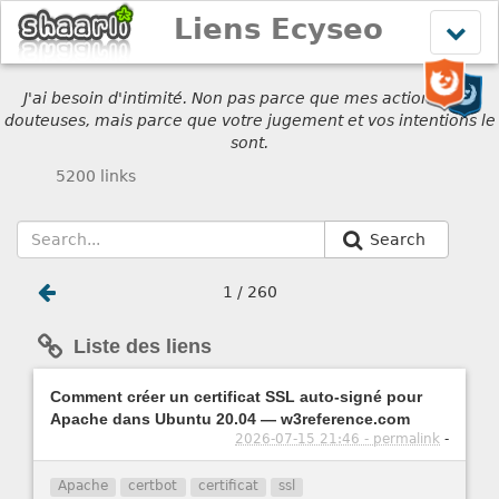
Liens Ecyseo
Affich
le
menu
J'ai besoin d'intimité. Non pas parce que mes actions sont
douteuses, mais parce que votre jugement et vos intentions le
sont.
5200 links
Search
1 / 260
Liste des liens
Comment créer un certificat SSL auto-signé pour
Apache dans Ubuntu 20.04 — w3reference.com
2026-07-15 21:46 - permalink
-
Apache
certbot
certificat
ssl