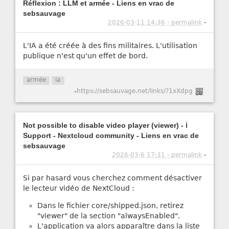
Réflexion : LLM et armée - Liens en vrac de
sebsauvage
2026-03-11 14:36 - permalink
-
L'IA a été créée à des fins militaires. L'utilisation
publique n'est qu'un effet de bord.
armée
ia
-
https://sebsauvage.net/links/?1xXdpg
Not possible to disable video player (viewer) - ℹ️
Support - Nextcloud community - Liens en vrac de
sebsauvage
2026-03-6 17:31 - permalink
-
Si par hasard vous cherchez comment désactiver
le lecteur vidéo de NextCloud :
Dans le fichier core/shipped.json, retirez
"viewer" de la section "alwaysEnabled".
L'application va alors apparaître dans la liste