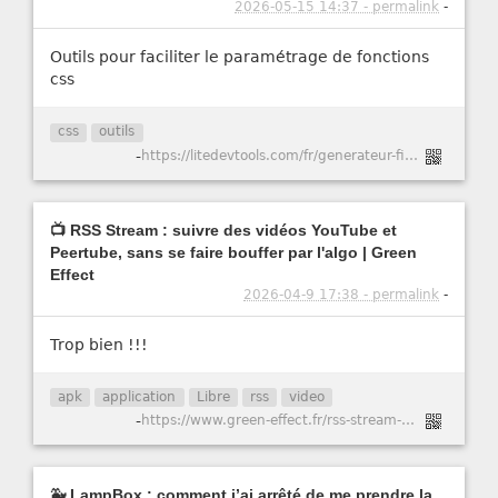
2026-05-15 14:37 - permalink
-
Outils pour faciliter le paramétrage de fonctions
css
css
outils
-
https://litedevtools.com/fr/generateur-filtre-css/
📺 RSS Stream : suivre des vidéos YouTube et
Peertube, sans se faire bouffer par l'algo | Green
Effect
2026-04-9 17:38 - permalink
-
Trop bien !!!
apk
application
Libre
rss
video
-
https://www.green-effect.fr/rss-stream-suivre-des-videos-youtube-et-peertube-sans-se-faire-bouffer-par-l-algo
🐳 LampBox : comment j’ai arrêté de me prendre la