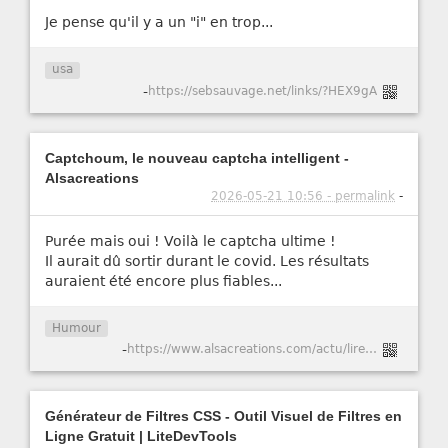
Je pense qu'il y a un "i" en trop...
usa
-
https://sebsauvage.net/links/?HEX9gA
Captchoum, le nouveau captcha intelligent -
Alsacreations
2026-05-21 10:56 - permalink
-
Purée mais oui ! Voilà le captcha ultime !
Il aurait dû sortir durant le covid. Les résultats
auraient été encore plus fiables...
Humour
-
https://www.alsacreations.com/actu/lire/1984-Captchoum-le-nouveau-captcha-intelligent.html
Générateur de Filtres CSS - Outil Visuel de Filtres en
Ligne Gratuit | LiteDevTools