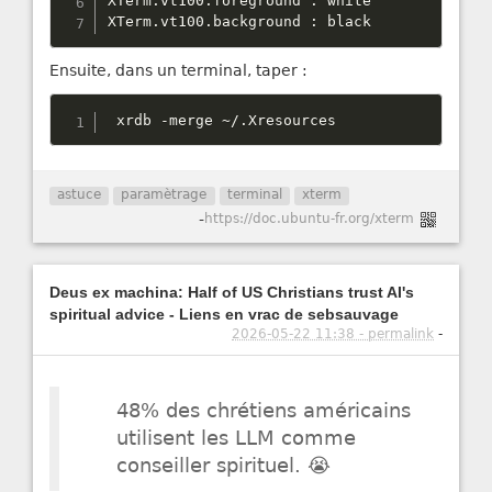
XTerm
.
vt100
.
foreground 
:
 white

XTerm
.
vt100
.
background 
:
 black
Ensuite, dans un terminal, taper :
 xrdb 
-
merge 
~
/
.
Xresources
astuce
paramètrage
terminal
xterm
-
https://doc.ubuntu-fr.org/xterm
Deus ex machina: Half of US Christians trust AI's
spiritual advice - Liens en vrac de sebsauvage
2026-05-22 11:38 - permalink
-
48% des chrétiens américains
utilisent les LLM comme
conseiller spirituel. 😭