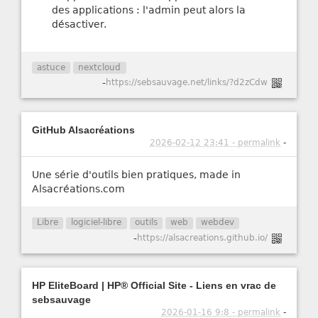
des applications : l'admin peut alors la
désactiver.
astuce
nextcloud
-
https://sebsauvage.net/links/?d2zCdw
GitHub Alsacréations
2026-02-12 23:41 - permalink
-
Une série d'outils bien pratiques, made in
Alsacréations.com
Libre
logiciel-libre
outils
web
webdev
-
https://alsacreations.github.io/
HP EliteBoard | HP® Official Site - Liens en vrac de
sebsauvage
2026-01-16 9:8 - permalink
-