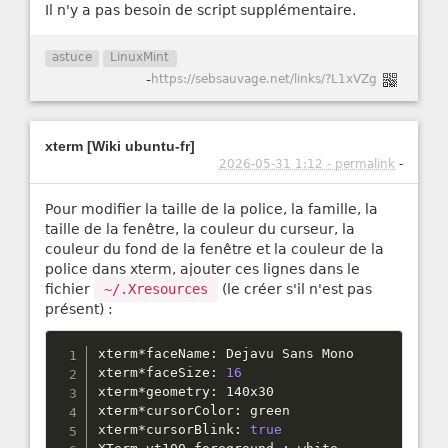
Il n'y a pas besoin de script supplémentaire.
astuce
LinuxMint
-
https://sebsauvage.net/links/?L1xVZg
xterm [Wiki ubuntu-fr]
2026-05-31 1:12 - permalink
-
Pour modifier la taille de la police, la famille, la
taille de la fenêtre, la couleur du curseur, la
couleur du fond de la fenêtre et la couleur de la
police dans xterm, ajouter ces lignes dans le
fichier
~/.Xresources
(le créer s'il n'est pas
présent) :
xterm
*
faceName
:
 Dejavu Sans Mono

xterm
*
faceSize
:
16
xterm
*
geometry
:
 140x30

xterm
*
cursorColor
:
 green

xterm
*
cursorBlink
:
true