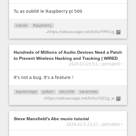
Tu as oublié le Raspberry pi 500
clavier
Raspberry
-
https://sebsauvage.net/links/?tPtk1g
Hundreds of Millions of Audio Devices Need a Patch
to Prevent Wireless Hacking and Tracking | WIRED
2026-01-16 9:1 - permalink
-
It's not a bug. It's a feature !
espionnage
gafam
sécurité
vie-privée
-
https://sebsauvage.net/links/?OZ2g_w
Steve Mansfield's Abc music tutorial
2026-01-5 23:37 - permalink
-