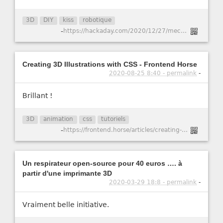
3D
DIY
kiss
robotique
-
https://hackaday.com/2020/12/27/mechanical-edge-avoiding-robot/
Creating 3D Illustrations with CSS - Frontend Horse
2020-08-25 8:40 - permalink
-
Brillant !
3D
animation
css
tutoriels
-
https://frontend.horse/articles/creating-3d-illustrations-with-css/
Un respirateur open-source pour 40 euros …. à
partir d'une imprimante 3D
2020-03-29 18:8 - permalink
-
Vraiment belle initiative.