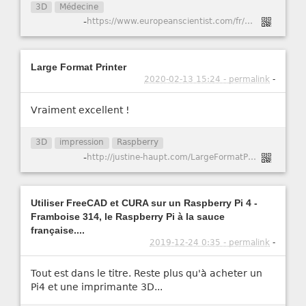
3D
Médecine
-
https://www.europeanscientist.com/fr/non-classifiee/un-respirateur-open-source-pour-40-euros-a-partir-dune-imprimante-3d/
Large Format Printer
2020-02-13 15:24 - permalink
-
Vraiment excellent !
3D
impression
Raspberry
-
http://justine-haupt.com/LargeFormatPrinter/
Utiliser FreeCAD et CURA sur un Raspberry Pi 4 -
Framboise 314, le Raspberry Pi à la sauce
française....
2019-12-24 0:35 - permalink
-
Tout est dans le titre. Reste plus qu'à acheter un
Pi4 et une imprimante 3D...