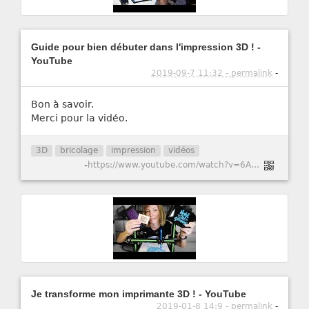
Guide pour bien débuter dans l'impression 3D ! -
YouTube
2019-09-7 11:32 - permalink
-
Bon à savoir.
Merci pour la vidéo.
3D
bricolage
impression
vidéos
-
https://www.youtube.com/watch?v=6AbovudN1vc
Je transforme mon imprimante 3D ! - YouTube
2019-01-8 14:9 - permalink
-