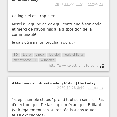
2021-11-22 11:59 - permalink
-
Ce logiciel est trop bien.
Merci à l'équipe de dev qui contribue à son code
et merci de l'avoir mis à la disposition de la
communauté.
Je sais où ira mon prochain don. ;)
3D
Libre
Linux
logiciel
logiciel-libre
sweethome3D
windows
-
http://www.sweethome3d.com/
A Mechanical Edge-Avoiding Robot | Hackaday
2020-12-28 8:40 - permalink
-
"Keep it simple stupid" prend tout son sens ici. Pas
d'electronique. De la simple mécanique. Brillant.
(Voir également ses autres réalisations toutes
aussi excellentes)