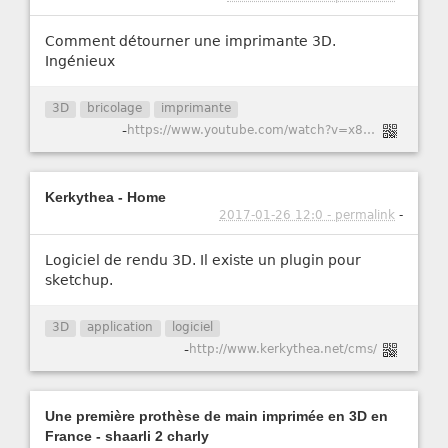
Comment détourner une imprimante 3D.
Ingénieux
3D
bricolage
imprimante
-
https://www.youtube.com/watch?v=x8TwGvXV104
Kerkythea - Home
2017-01-26 12:0 - permalink
-
Logiciel de rendu 3D. Il existe un plugin pour
sketchup.
3D
application
logiciel
-
http://www.kerkythea.net/cms/
Une première prothèse de main imprimée en 3D en
France - shaarli 2 charly