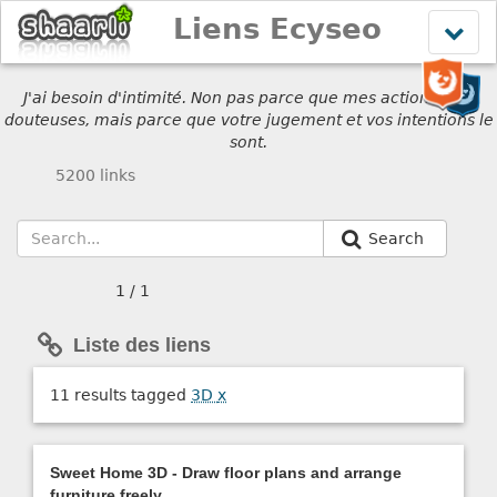
Liens Ecyseo
Affich
le
menu
J'ai besoin d'intimité. Non pas parce que mes actions sont
douteuses, mais parce que votre jugement et vos intentions le
sont.
5200 links
Search
1 / 1
Liste des liens
11 results tagged
3D
x
Sweet Home 3D - Draw floor plans and arrange
furniture freely