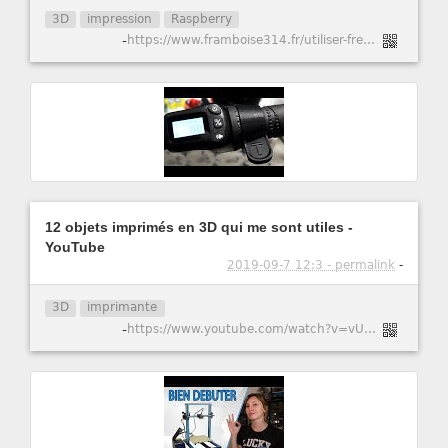
3D
impression
Raspberry
-
https://www.framboise314.fr/utiliser-freecad-et-cura-sur-un-raspberry-pi-4/#more-33476
12 objets imprimés en 3D qui me sont utiles -
YouTube
2019-09-7 12:3 - permalink
-
3D
imprimante
-
https://www.youtube.com/watch?v=vUtf8bmOQ3Y