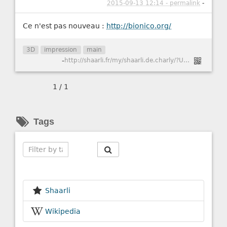
2015-09-13 12:14 - permalink
-
Ce n'est pas nouveau :
http://bionico.org/
3D
impression
main
-
http://shaarli.fr/my/shaarli.de.charly/?UAH8Fg
1 / 1
Tags
Search
Shaarli
Wikipedia