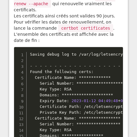
renew --apache
qui renouvelle vraiment les
certificats.
Les certificats ainsi créés sont valides 90 jours.
Pour vérifier les dates de renouvellement, on
lance la commande
certbot certificates
.
L'ensemble des certificats est affichée avec la
date de fin :
Saving debug log to 
/
var
/
log
/
letsencrypt
/
le
-
-
-
-
-
-
-
-
-
-
-
-
-
-
-
-
-
-
-
-
-
-
Found the following certs
:
  Certificate Name
:
*
*
*
*
*
*
*
*
*
*
*
*
*
    Serial Number
:
*
*
*
*
*
*
*
*
*
*
*
*
*
*
*
*
*
*
*
*
*
*
*
*
    Key Type
:
 RSA

    Domains
:
*
*
*
*
*
*
*
*
*
*
*
*
*
*
*
*
*
*
*
*
*
    Expiry Date
:
2023
-
01
-
12
04
:
49
:
48
+
00
:
00
    Certificate Path
:
/
etc
/
letsencrypt
/
live
    Private Key Path
:
/
etc
/
letsencrypt
/
live
  Certificate Name
:
*
*
*
*
*
*
*
*
*
*
*
*
*
*
*
*
*
    Serial Number
:
*
*
*
*
*
*
*
*
*
*
*
*
*
*
*
*
*
*
    Key Type
:
 RSA

    Domains
:
*
*
*
*
*
*
*
*
*
*
*
*
*
*
*
*
*