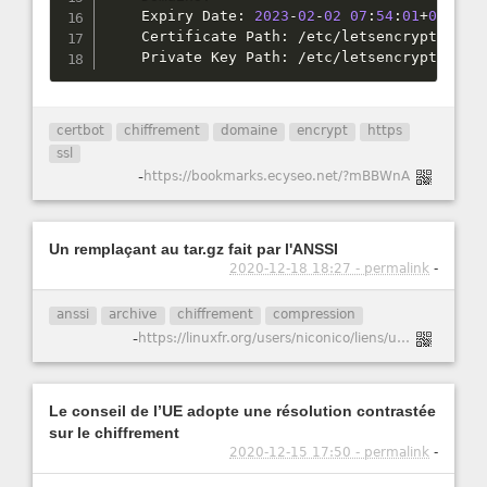
    Expiry Date
:
2023
-
02
-
02
07
:
54
:
01
+
00
:
00
    Certificate Path
:
/
etc
/
letsencrypt
/
live
    Private Key Path
:
/
etc
/
letsencrypt
/
live
certbot
chiffrement
domaine
encrypt
https
ssl
-
https://bookmarks.ecyseo.net/?mBBWnA
Un remplaçant au tar.gz fait par l'ANSSI
2020-12-18 18:27 - permalink
-
anssi
archive
chiffrement
compression
-
https://linuxfr.org/users/niconico/liens/un-remplacant-au-tar-gz-fait-par-l-anssi
Le conseil de l’UE adopte une résolution contrastée
sur le chiffrement
2020-12-15 17:50 - permalink
-