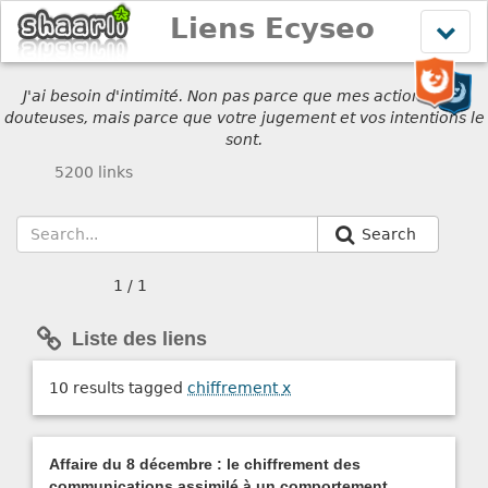
Liens Ecyseo
Affich
le
menu
J'ai besoin d'intimité. Non pas parce que mes actions sont
douteuses, mais parce que votre jugement et vos intentions le
sont.
5200 links
Search
1 / 1
Liste des liens
10 results tagged
chiffrement
x
Affaire du 8 décembre : le chiffrement des
communications assimilé à un comportement