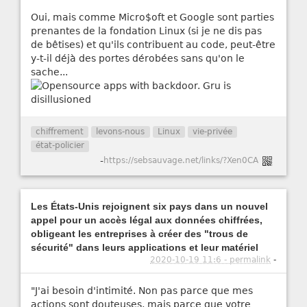
Oui, mais comme Micro$oft et Google sont parties
prenantes de la fondation Linux (si je ne dis pas
de bêtises) et qu'ils contribuent au code, peut-être
y-t-il déjà des portes dérobées sans qu'on le
sache...
chiffrement
levons-nous
Linux
vie-privée
état-policier
-
https://sebsauvage.net/links/?Xen0CA
Les États-Unis rejoignent six pays dans un nouvel
appel pour un accès légal aux données chiffrées,
obligeant les entreprises à créer des "trous de
sécurité" dans leurs applications et leur matériel
2020-10-19 11:6 - permalink
-
"J'ai besoin d'intimité. Non pas parce que mes
actions sont douteuses, mais parce que votre