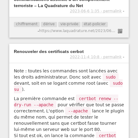
terroriste – La Quadrature du Net
2023-06-6 1:35 - permalink
-
chiffrement
dérive
vie-privée
état-policier
-
https://www.laquadrature.net/2023/06/05/affaire-du-8-decembre-le-chiffrement-des-communications-assimile-a-un-comportement-terroriste/
Renouveler des certificats cerbot
2022-11-4 10:8 - permalink
-
Note : toutes les commandes sont lancées avec
les droits administrateur. Donc soit avec
sudo
devant, soit en se logant comme root (avec
sudo
su
).
La première commande est
certbot renew --
dry-run --apache
pour vérifier que tout se passe
correctement. L'option
--apache
lance le plugin
du même nom, qui permet de tester le
renouvellement sans que certbot fasse tourner
lui-même un serveur web sur le port 80.
Si tout est ok, on lance la commande
certbot