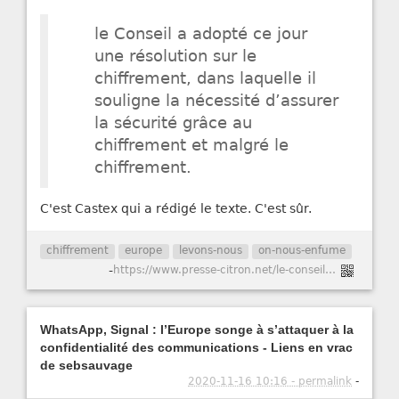
le Conseil a adopté ce jour
une résolution sur le
chiffrement, dans laquelle il
souligne la nécessité d’assurer
la sécurité grâce au
chiffrement et malgré le
chiffrement.
C'est Castex qui a rédigé le texte. C'est sûr.
chiffrement
europe
levons-nous
on-nous-enfume
-
https://www.presse-citron.net/le-conseil-de-lue-adopte-une-resolution-contrastee-sur-le-chiffrement/
WhatsApp, Signal : l’Europe songe à s’attaquer à la
confidentialité des communications - Liens en vrac
de sebsauvage
2020-11-16 10:16 - permalink
-