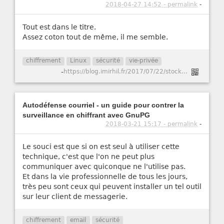
2018-04-27 14:52 - permalink
-
Tout est dans le titre.
Assez coton tout de même, il me semble.
chiffrement
Linux
sécurité
vie-privée
-
https://blog.imirhil.fr/2017/07/22/stockage-chiffre-serveur.html
Autodéfense courriel - un guide pour contrer la
surveillance en chiffrant avec GnuPG
2018-03-21 15:17 - permalink
-
Le souci est que si on est seul à utiliser cette
technique, c'est que l'on ne peut plus
communiquer avec quiconque ne l'utilise pas.
Et dans la vie professionnelle de tous les jours,
très peu sont ceux qui peuvent installer un tel outil
sur leur client de messagerie.
chiffrement
email
sécurité