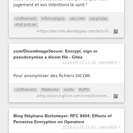
jugement et vos intentions le sont."
chiffrement
informatique
sécurité
vie-privée
état-policier
-
https://securite.developpez.com/actu/309640/Les-Etats-Unis-rejoignent-six-pays-dans-un-nouvel-appel-pour-un-acces-legal-aux-donnees-chiffrees-obligeant-les-entreprises-a-creer-des-trous-de-securite-dans-leurs-applications-et-leur-materiel/
core/DicomImageSecure: Encrypt, sign or
pseudonymise a dicom file - Gitea
2020-05-27 11:16 - permalink
-
Pour anonymiser des fichiers DICOM.
chiffrement
Médecine
outils
RGPD
-
http://source.glicer.com/core/DicomImageSecure
Blog Stéphane Bortzmeyer: RFC 8404: Effects of
Pervasive Encryption on Operators
2018-12-20 11:42 - permalink
-