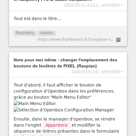
2020-05-11 23:21 - permalink
-
Tout est dans le titre...
Raspberry
raspian
-
https://www.framboise314.fr/raspbian-tout-un-tas-de-trucs/#Effacement_de_lrsquocran
Note pour moi même : changer l'emplacement des
boutons de fenêtres de PIXEL (Raspian)
2020-03-4 2:0 - permalink
-
Tout d'abord, il faut afficher le bouton de
configuration d'Openbox dans les préférences,
grâce au bouton "Main Menu Editor"
Ensuite, dans le manager d'openbox, se rendre
dans l'onglet
Apparence
et modifier la
séquence de lettres présentes dans le formulaire