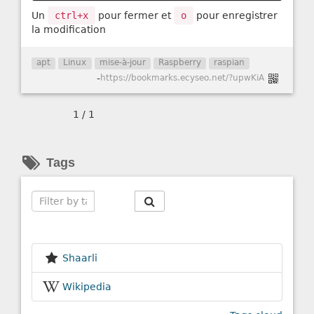
Un
ctrl+x
pour fermer et
o
pour enregistrer
la modification
apt
Linux
mise-à-jour
Raspberry
raspian
-
https://bookmarks.ecyseo.net/?upwKiA
1 / 1
Tags
Search
Shaarli
Wikipedia