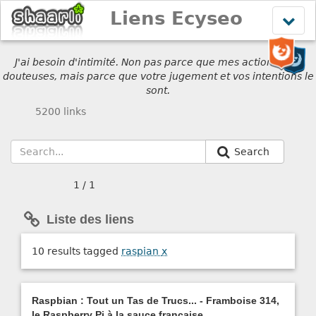
Liens Ecyseo
Affich
le
menu
J'ai besoin d'intimité. Non pas parce que mes actions sont
douteuses, mais parce que votre jugement et vos intentions le
sont.
5200 links
Search
1 / 1
Liste des liens
10 results tagged
raspian
x
Raspbian : Tout un Tas de Trucs... - Framboise 314,
le Raspberry Pi à la sauce française....