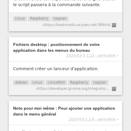
le script passera à la commande suivante.
Linux
Raspberry
raspian
-
https://bookmarks.ecyseo.net/?Bl9lnA
Fichiers desktop : positionnement de votre
application dans les menus du bureau
2020-03-3 1:22 - permalink
-
Comment créer un lanceur d'application.
debian
Linux
LinuxMint
Raspberry
raspian
-
https://developer.gnome.org/integration-guide/stable/desktop-files.html.fr
Note pour moi même : Pour ajouter une application
dans le menu général
2020-03-2 2:6 - permalink
-