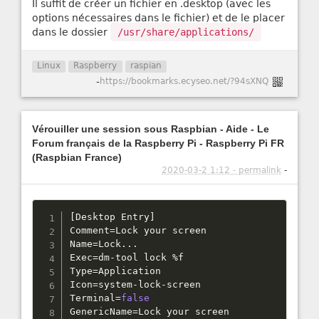
Il suffit de créer un fichier en .desktop (avec les
options nécessaires dans le fichier) et de le placer
dans le dossier
/usr/share/applications/
Linux
Raspberry
raspian
-
https://bookmarks.ecyseo.net/?94sXNQ
Vérouiller une session sous Raspbian - Aide - Le
Forum français de la Raspberry Pi - Raspberry Pi FR
(Raspbian France)
2020-03-2 1:12 - permalink
-
[
Desktop Entry
]
Comment
=
Lock your screen

Name
=
Lock
.
.
.
Exec
=
dm
-
tool lock 
%
f

Type
=
Application

Icon
=
system
-
lock
-
screen

Terminal
=
false
GenericName
=
Lock your screen
