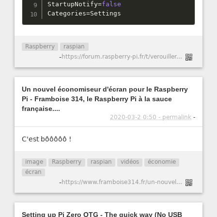
StartupNotify
=
false
Categories
=
Settings
Raspberry
raspian
-
https://forum.raspberry-pi.fr/t/verouiller-une-session-sous-raspbian/6607/6
Un nouvel économiseur d'écran pour le Raspberry
Pi - Framboise 314, le Raspberry Pi à la sauce
française....
2020-03-2 0:50 - permalink
-
C'est bôôôôô !
image
Raspberry
raspian
vidéos
économie
écran
-
https://www.framboise314.fr/un-nouvel-economiseur-decran-pour-le-raspberry-pi/#L8217idee_de_l8217economiseur_d8217ecran_video_screensaver
Setting up Pi Zero OTG - The quick way (No USB