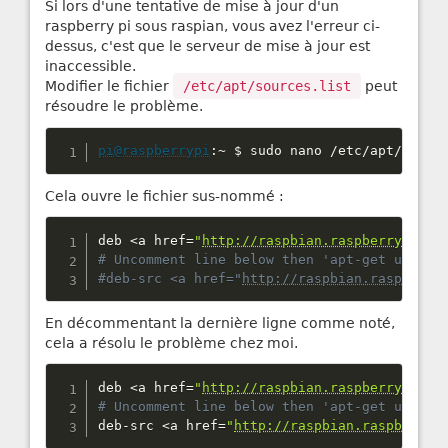
Si lors d'une tentative de mise à jour d'un
raspberry pi sous raspian, vous avez l'erreur ci-
dessus, c'est que le serveur de mise à jour est
inaccessible.
Modifier le fichier
/etc/apt/sources.list
peut
résoudre le problème.
pi@raspberrypi
:
~
 $ sudo nano 
/
etc
/
apt
/
sourc
Cela ouvre le fichier sus-nommé :
deb 
<
a href
=
"
http://raspbian.raspberrypi.or
#deb-src <a href="
http://raspbian.raspberry
En décommentant la dernière ligne comme noté,
cela a résolu le problème chez moi.
deb 
<
a href
=
"
http://raspbian.raspberrypi.or
deb
-
src 
<
a href
=
"
http://raspbian.raspberryp