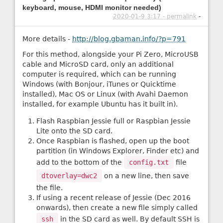
keyboard, mouse, HDMI monitor needed)
2020-01-9 3:17 - permalink
-
More details -
http://blog.gbaman.info/?p=791
For this method, alongside your Pi Zero, MicroUSB
cable and MicroSD card, only an additional
computer is required, which can be running
Windows (with Bonjour, iTunes or Quicktime
installed), Mac OS or Linux (with Avahi Daemon
installed, for example Ubuntu has it built in).
Flash Raspbian Jessie full or Raspbian Jessie
Lite onto the SD card.
Once Raspbian is flashed, open up the boot
partition (in Windows Explorer, Finder etc) and
add to the bottom of the
config.txt
file
dtoverlay=dwc2
on a new line, then save
the file.
If using a recent release of Jessie (Dec 2016
onwards), then create a new file simply called
ssh
in the SD card as well. By default SSH is