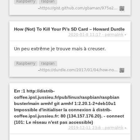
Raspberry
raspian
-
https://gist.github.com/gbaman/975e2db164b3ca2b51ae11e45e8fd40a
How (Not) To Kill Your Pi’s SD Card – Howard Durdle
2020-01-8 11:17 - permalink
-
Un peu extrême je trouve mais à creuser.
Raspberry
raspian
-
https://durdle.com/2017/01/04/how-not-to-kill-your-pis-sd-card/
Err :1 http://distrib-
coffee.ipsl.jussieu.fr/pub/linux/raspbian/raspbian
buster/main armhf git armhf 1:2.20.1-2+deb10u1
Impossible d'initialiser la connexion à distrib-
coffee.ipsl.jussieu.fr: 80 (134.157.176.20). - connect
(101: Le réseau n'est pas accessible)
2019-12-11 23:6 - permalink
-