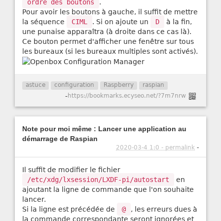
ordre des boutons
.
Pour avoir les boutons à gauche, il suffit de mettre
la séquence
CIML
. Si on ajoute un
D
à la fin,
une punaise apparaîtra (à droite dans ce cas là).
Ce bouton permet d'afficher une fenêtre sur tous
les bureaux (si les bureaux multiples sont activés).
astuce
configuration
Raspberry
raspian
-
https://bookmarks.ecyseo.net/?7m7nrw
Note pour moi même : Lancer une application au
démarrage de Raspian
2020-03-4 1:0 - permalink
-
Il suffit de modifier le fichier
/etc/xdg/lxsession/LXDF-pi/autostart
en
ajoutant la ligne de commande que l'on souhaite
lancer.
Si la ligne est précédée de
@
, les erreurs dues à
la commande correspondante seront ignorées et