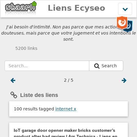
Liens Ecyseo
Affich
le
menu
J'ai besoin d'intimité. Non pas parce que mes actions sont
douteuses, mais parce que votre jugement et vos intentions le
sont.
5200 links
Search
2 / 5
Liste des liens
100 results tagged
internet
x
IoT garage door opener maker bricks customer’s
product after bad review | Ars Technica - Liens en