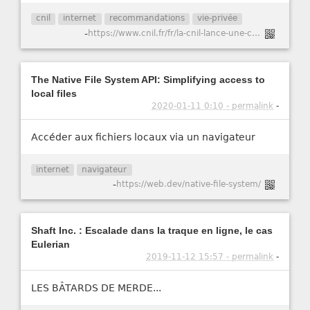
cnil
internet
recommandations
vie-privée
-
https://www.cnil.fr/fr/la-cnil-lance-une-consultation-publique-sur-son-projet-de-recommandation-cookies-et-autres-traceurs
The Native File System API: Simplifying access to
local files
2020-01-11 0:10 - permalink
-
Accéder aux fichiers locaux via un navigateur
internet
navigateur
-
https://web.dev/native-file-system/
Shaft Inc. : Escalade dans la traque en ligne, le cas
Eulerian
2019-11-12 15:57 - permalink
-
LES BÂTARDS DE MERDE...