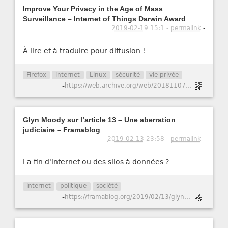
Improve Your Privacy in the Age of Mass
Surveillance – Internet of Things Darwin Award
2019-02-19 15:1 - permalink
-
À lire et à traduire pour diffusion !
Firefox
internet
Linux
sécurité
vie-privée
-
https://web.archive.org/web/20181107150700/https://iotdarwinaward.com/post/improve-your-privacy-in-age-of-mass-surveillance/
Glyn Moody sur l’article 13 – Une aberration
judiciaire – Framablog
2019-02-13 23:58 - permalink
-
La fin d'internet ou des silos à données ?
internet
politique
société
-
https://framablog.org/2019/02/13/glyn-moody-sur-larticle-13-une-aberration-judiciaire/