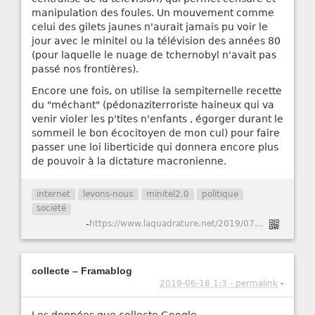
manipulation des foules. Un mouvement comme
celui des gilets jaunes n'aurait jamais pu voir le
jour avec le minitel ou la télévision des années 80
(pour laquelle le nuage de tchernobyl n'avait pas
passé nos frontières).
Encore une fois, on utilise la sempiternelle recette
du "méchant" (pédonaziterroriste haineux qui va
venir violer les p'tites n'enfants , égorger durant le
sommeil le bon écocitoyen de mon cul) pour faire
passer une loi liberticide qui donnera encore plus
de pouvoir à la dictature macronienne.
internet
levons-nous
minitel2.0
politique
société
-
https://www.laquadrature.net/2019/07/01/la-loi-haine-va-transformer-internet-en-tv/
collecte – Framablog
2019-06-18 1:3 - permalink
-
Les données que collecte Google.