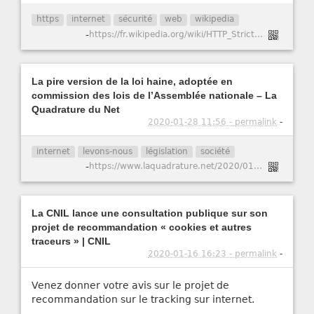
https
internet
sécurité
web
wikipedia
-
https://fr.wikipedia.org/wiki/HTTP_Strict_Transport_Security
La pire version de la loi haine, adoptée en
commission des lois de l’Assemblée nationale – La
Quadrature du Net
2020-01-28 11:56 - permalink
-
internet
levons-nous
législation
société
-
https://www.laquadrature.net/2020/01/15/la-pire-version-de-la-loi-haine-adoptee-en-commission-des-lois-de-lassemblee-nationale/
La CNIL lance une consultation publique sur son
projet de recommandation « cookies et autres
traceurs » | CNIL
2020-01-16 16:23 - permalink
-
Venez donner votre avis sur le projet de
recommandation sur le tracking sur internet.