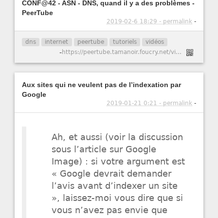
CONF@42 - ASN - DNS, quand il y a des problèmes -
PeerTube
2019-02-6 18:29 - permalink
-
dns
internet
peertube
tutoriels
vidéos
-
https://peertube.tamanoir.foucry.net/videos/watch/976608b6-8cf7-4336-9fa4-2c26b8c78645
Aux sites qui ne veulent pas de l’indexation par
Google
2019-01-21 0:21 - permalink
-
Ah, et aussi (voir la discussion
sous l’article sur Google
Image) : si votre argument est
« Google devrait demander
l’avis avant d’indexer un site
», laissez-moi vous dire que si
vous n’avez pas envie que