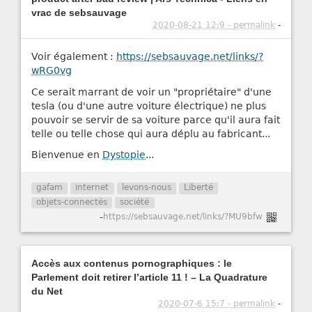
vrac de sebsauvage
2020-08-21 12:9 - permalink
-
Voir également :
https://sebsauvage.net/links/?
wRG0vg
Ce serait marrant de voir un "propriétaire" d'une
tesla (ou d'une autre voiture électrique) ne plus
pouvoir se servir de sa voiture parce qu'il aura fait
telle ou telle chose qui aura déplu au fabricant...
Bienvenue en
Dystopie
...
gafam
internet
levons-nous
Liberté
objets-connectés
société
-
https://sebsauvage.net/links/?MU9bfw
Accès aux contenus pornographiques : le
Parlement doit retirer l’article 11 ! – La Quadrature
du Net
2020-07-6 15:7 - permalink
-