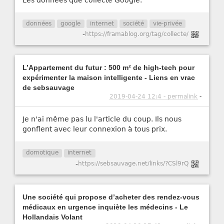
données
google
internet
société
vie-privée
-
https://framablog.org/tag/collecte/
L’Appartement du futur : 500 m² de high-tech pour
expérimenter la maison intelligente - Liens en vrac
de sebsauvage
2019-04-24 12:4 - permalink
-
Je n'ai même pas lu l'article du coup. Ils nous
gonflent avec leur connexion à tous prix.
domotique
internet
-
https://sebsauvage.net/links/?CSl9rQ
Une société qui propose d’acheter des rendez-vous
médicaux en urgence inquiète les médecins - Le
Hollandais Volant