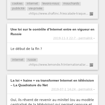
cookies
internet
levons-nous
mouchards
publicité
vie-privée
-
https://www.shaftinc.fr/escalade-traque-eulerian.html
Une loi sur le contrôle d’Internet entre en vigueur en
Russie
2019-11-3 22:7 - permalink
-
Le début de la fin ?
internet
russie
-
https://www.lemonde.fr/international/article/2019/11/01/une-loi-sur-le-controle-d-internet-entre-en-vigueur-en-russie_6017729_3210.html
La loi « haine » va transformer Internet en télévision
– La Quadrature du Net
2019-07-1 14:24 - permalink
-
Oui, ils rêvent de revenir au minitel (ou au modèle
centralisé de la télévision) qui permet censure et