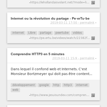
-
https://lehollandaisvolant.net/?mode=links&id=20190410161517
Internet ou la révolution du partage - Pe·erTu·be
2019-03-11 17:50 - permalink
-
internet
Libre
partage
peertube
vidéos
-
https://pe.ertu.be/videos/watch/22382fb9-ad79-4ac1-8df3-c7c027749425
Comprendre HTTP3 en 5 minutes
2019-03-11 15:9 - permalink
-
Dans lequel il confond web et Internets. C'est
Monsieur Bortzmeyer qui doit pas être content...
développement
google
http
http3
internet
web
-
https://www.jesuisundev.com/comprendre-http3-en-5-minutes/