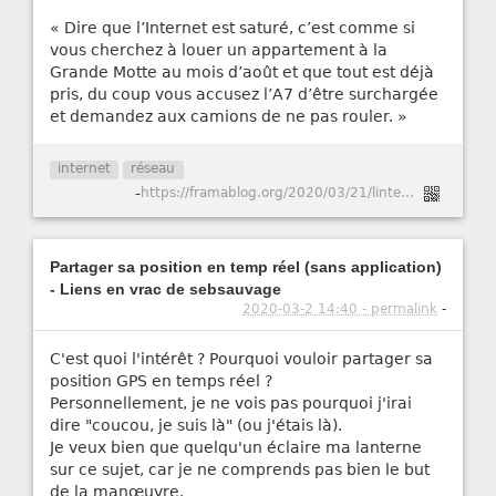
« Dire que l’Internet est saturé, c’est comme si
vous cherchez à louer un appartement à la
Grande Motte au mois d’août et que tout est déjà
pris, du coup vous accusez l’A7 d’être surchargée
et demandez aux camions de ne pas rouler. »
internet
réseau
-
https://framablog.org/2020/03/21/linternet-pendant-le-confinement/
Partager sa position en temp réel (sans application)
- Liens en vrac de sebsauvage
2020-03-2 14:40 - permalink
-
C'est quoi l'intérêt ? Pourquoi vouloir partager sa
position GPS en temps réel ?
Personnellement, je ne vois pas pourquoi j'irai
dire "coucou, je suis là" (ou j'étais là).
Je veux bien que quelqu'un éclaire ma lanterne
sur ce sujet, car je ne comprends pas bien le but
de la manœuvre.