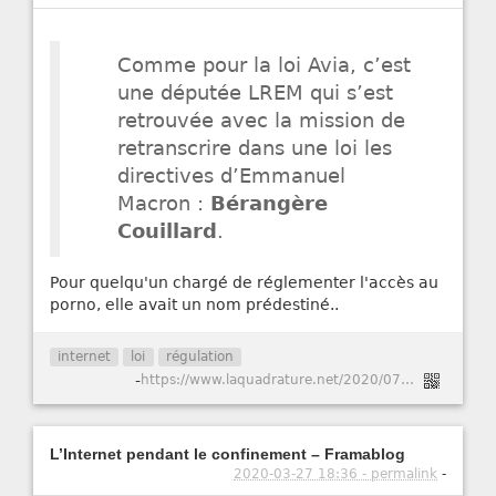
Comme pour la loi Avia, c’est
une députée LREM qui s’est
retrouvée avec la mission de
retranscrire dans une loi les
directives d’Emmanuel
Macron :
Bérangère
Couillard
.
Pour quelqu'un chargé de réglementer l'accès au
porno, elle avait un nom prédestiné..
internet
loi
régulation
-
https://www.laquadrature.net/2020/07/03/acces-aux-contenus-pornographiques-le-parlement-doit-retirer-larticle-11/
L’Internet pendant le confinement – Framablog
2020-03-27 18:36 - permalink
-