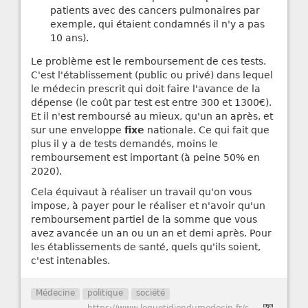
patients avec des cancers pulmonaires par
exemple, qui étaient condamnés il n'y a pas
10 ans).
Le problème est le remboursement de ces tests.
C'est l'établissement (public ou privé) dans lequel
le médecin prescrit qui doit faire l'avance de la
dépense (le coût par test est entre 300 et 1300€).
Et il n'est remboursé au mieux, qu'un an après, et
sur une enveloppe
fixe
nationale. Ce qui fait que
plus il y a de tests demandés, moins le
remboursement est important (à peine 50% en
2020).
Cela équivaut à réaliser un travail qu'on vous
impose, à payer pour le réaliser et n'avoir qu'un
remboursement partiel de la somme que vous
avez avancée un an ou un an et demi après. Pour
les établissements de santé, quels qu'ils soient,
c'est intenables.
Médecine
politique
société
-
https://www.lequotidiendumedecin.fr/specialites/genetique/le-rihn-ne-fonctionne-pas-pour-loncogenetique-tout-le-monde-sen-plaint