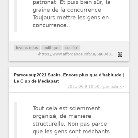
patronat. Et puis bien sûr, la
graine de la concurrence.
Toujours mettre les gens en
concurrence.
levons-nous
politique
société
-
https://www.affordance.info/.a/6a00d8341c622e53ef026bded5beab200c-pi
Parcousup2021 Sucks. Encore plus que d'habitude |
Le Club de Mediapart
2021-06-9 10:50 - permalink
-
Tout cela est sciemment
organisé, de manière
structurelle. Non pas parce
que les gens sont méchants