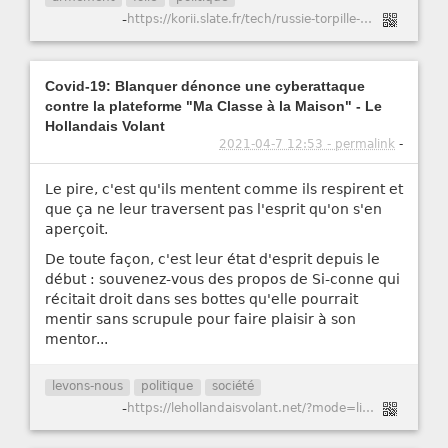
-
https://korii.slate.fr/tech/russie-torpille-nucleaire-tsunamis-radioactifs-poseidon-2m39-arctique-belgorod
Covid-19: Blanquer dénonce une cyberattaque
contre la plateforme "Ma Classe à la Maison" - Le
Hollandais Volant
2021-04-7 12:53 - permalink
-
Le pire, c'est qu'ils mentent comme ils respirent et
que ça ne leur traversent pas l'esprit qu'on s'en
aperçoit.
De toute façon, c'est leur état d'esprit depuis le
début : souvenez-vous des propos de Si-conne qui
récitait droit dans ses bottes qu'elle pourrait
mentir sans scrupule pour faire plaisir à son
mentor...
levons-nous
politique
société
-
https://lehollandaisvolant.net/?mode=links&id=20210406183149