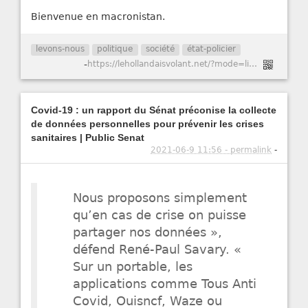
Bienvenue en macronistan.
levons-nous
politique
société
état-policier
-
https://lehollandaisvolant.net/?mode=links&id=20210614185133
Covid-19 : un rapport du Sénat préconise la collecte
de données personnelles pour prévenir les crises
sanitaires | Public Senat
2021-06-9 11:56 - permalink
-
Nous proposons simplement
qu’en cas de crise on puisse
partager nos données »,
défend René-Paul Savary. «
Sur un portable, les
applications comme Tous Anti
Covid, Ouisncf, Waze ou