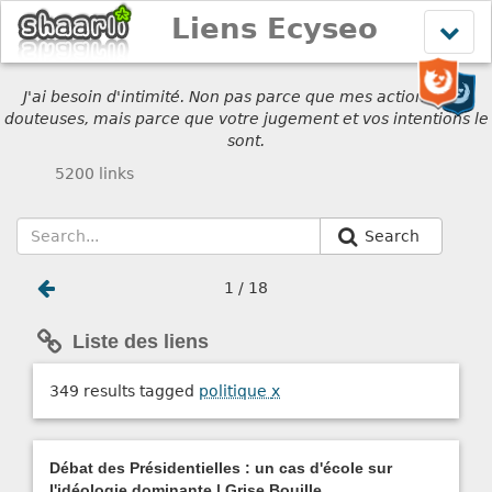
Liens Ecyseo
Affich
le
menu
J'ai besoin d'intimité. Non pas parce que mes actions sont
douteuses, mais parce que votre jugement et vos intentions le
sont.
5200 links
Search
1 / 18
Liste des liens
349 results tagged
politique
x
Débat des Présidentielles : un cas d'école sur
l'idéologie dominante | Grise Bouille