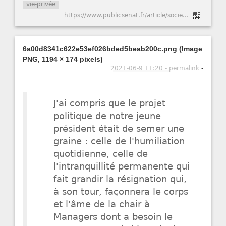
vie-privée
-
https://www.publicsenat.fr/article/societe/covid-19-un-rapport-du-senat-preconise-la-collecte-de-donnees-personnelles-pour
6a00d8341c622e53ef026bded5beab200c.png (Image
PNG, 1194 × 174 pixels)
2021-06-9 11:20 - permalink
-
J'ai compris que le projet
politique de notre jeune
président était de semer une
graine : celle de l'humiliation
quotidienne, celle de
l'intranquillité permanente qui
fait grandir la résignation qui,
à son tour, façonnera le corps
et l'âme de la chair à
Managers dont a besoin le