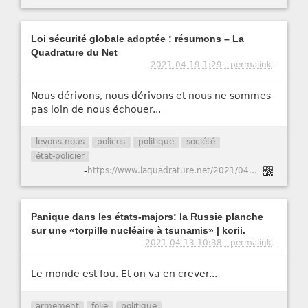
Loi sécurité globale adoptée : résumons – La
Quadrature du Net
2021-04-19 1:29 - permalink
-
Nous dérivons, nous dérivons et nous ne sommes
pas loin de nous échouer...
levons-nous
polices
politique
société
état-policier
-
https://www.laquadrature.net/2021/04/16/loi-securite-globale-adoptee-resumons/
Panique dans les états-majors: la Russie planche
sur une «torpille nucléaire à tsunamis» | korii.
2021-04-13 10:38 - permalink
-
Le monde est fou. Et on va en crever...
armement
folie
politique