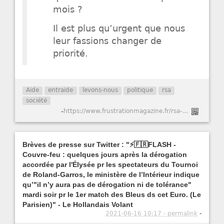
mois ?
Il est plus qu’urgent que nous
leur fassions changer de
priorité.
Aide
entraide
levons-nous
politique
rsa
société
-
https://www.frustrationmagazine.fr/rsa-travail/
Brèves de presse sur Twitter : "⚡🇫🇷FLASH -
Couvre-feu : quelques jours après la dérogation
accordée par l'Élysée pr les spectateurs du Tournoi
de Roland-Garros, le ministère de l’Intérieur indique
qu’"il n’y aura pas de dérogation ni de tolérance"
mardi soir pr le 1er match des Bleus ds cet Euro. (Le
Parisien)" - Le Hollandais Volant
2021-06-16 10:17 - permalink
-