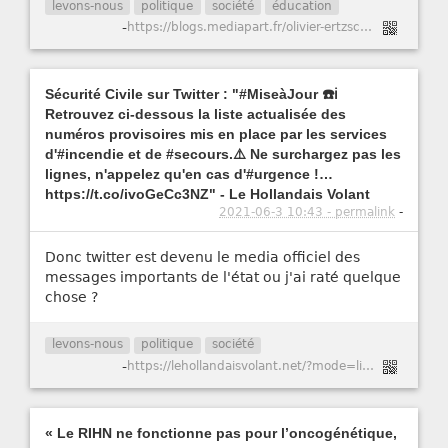
levons-nous
politique
société
éducation
-
https://blogs.mediapart.fr/olivier-ertzscheid/blog/030621/parcousup2021-sucks-encore-plus-que-dhabitude
Sécurité Civile sur Twitter : "#MiseàJour ☎️ℹ️
Retrouvez ci-dessous la liste actualisée des
numéros provisoires mis en place par les services
d'#incendie et de #secours.⚠️ Ne surchargez pas les
lignes, n'appelez qu'en cas d'#urgence !…
https://t.co/ivoGeCc3NZ" - Le Hollandais Volant
2021-06-3 10:43 - permalink
-
Donc twitter est devenu le media officiel des
messages importants de l'état ou j'ai raté quelque
chose ?
levons-nous
politique
société
-
https://lehollandaisvolant.net/?mode=links&id=20210602223435
« Le RIHN ne fonctionne pas pour l’oncogénétique,