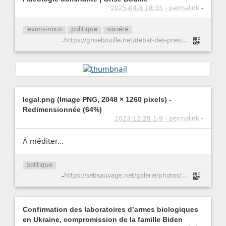
2025-04-3 18:35 - permalink
-
levons-nous
politique
société
-
https://grisebouille.net/debat-des-presidentielles-un-cas-decole-sur-lideologie-dominante/
legal.png (Image PNG, 2048 × 1260 pixels) -
Redimensionnée (64%)
2023-12-29 1:9 - permalink
-
À méditer...
politique
-
https://sebsauvage.net/galerie/photos/Bordel/mili/legal.png
Confirmation des laboratoires d’armes biologiques
en Ukraine, compromission de la famille Biden