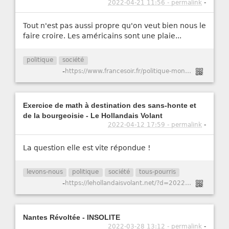
2022-04-21 11:56 - permalink
-
Tout n'est pas aussi propre qu'on veut bien nous le
faire croire. Les américains sont une plaie...
politique
société
-
https://www.francesoir.fr/politique-monde/confirmation-des-laboratoires-darmes-biologiques-en-ukraine-biden#.YkMQphoJ_e0.whatsapp
Exercice de math à destination des sans-honte et
de la bourgeoisie - Le Hollandais Volant
2022-04-12 17:59 - permalink
-
La question elle est vite répondue !
levons-nous
politique
société
tous-pourris
-
https://lehollandaisvolant.net/?d=2022/04/11/19/32/21-exercice-de-math-a-destination-des-sans-honte-et-de-la-bourgeoisie
Nantes Révoltée - INSOLITE
2022-03-28 13:12 - permalink
-