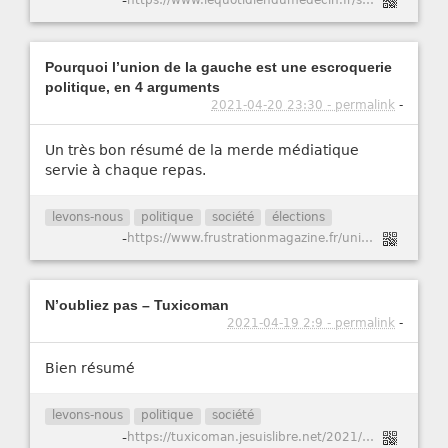
Pourquoi l’union de la gauche est une escroquerie
politique, en 4 arguments
2021-04-20 23:30 - permalink
-
Un très bon résumé de la merde médiatique
servie à chaque repas.
levons-nous
politique
société
élections
-
https://www.frustrationmagazine.fr/union-de-la-gauche/
N’oubliez pas – Tuxicoman
2021-04-19 2:9 - permalink
-
Bien résumé
levons-nous
politique
société
-
https://tuxicoman.jesuislibre.net/2021/04/noubliez-pas.html