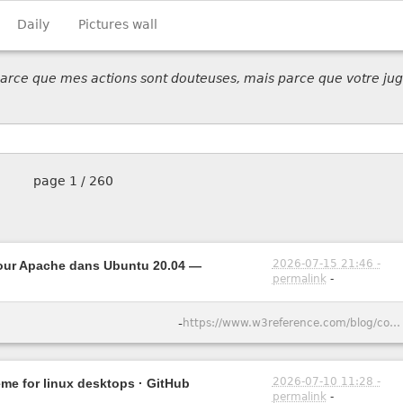
Daily
Pictures wall
 parce que mes actions sont douteuses, mais parce que votre jug
page
1 / 260
2026-07-15 21:46 -
pour Apache dans Ubuntu 20.04 —
permalink
-
-
https://www.w3reference.com/blog/comment-cr-er-un-certificat-ssl-auto-sign-pour-apache-dans-ubuntu-20-04/
2026-07-10 11:28 -
eme for linux desktops · GitHub
permalink
-