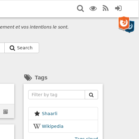
Search
Display
RSS
Login
options
Feed
ement et vos intentions le sont.
Search
Tags
Search
Shaarli
Wikipedia