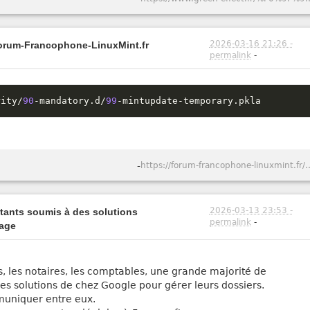
2026-03-16 21:26 -
Forum-Francophone-LinuxMint.fr
permalink
-
rity
/
90
-
mandatory
.
d
/
99
-
mintupdate
-
temporary
.
pkla
-
https://forum-francophone-linuxmint
2026-03-13 23:53 -
itants soumis à des solutions
permalink
-
vage
s, les notaires, les comptables, une grande majorité de
t les solutions de chez Google pour gérer leurs dossiers.
mmuniquer entre eux.