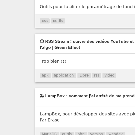
Outils pour faciliter le paramétrage de fonct
css
outils
📺 RSS Stream : suivre des vidéos YouTube et 
l'algo | Green Effect
Trop bien !!!
apk
application
Libre
rss
video
🐳 LampBox : comment j’ai arrêté de me prendr
LampBox, pour développer des sites avec pl
Par Erase
MariaDB
outils
php
version
webdev