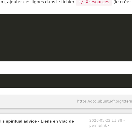
rm, ajouter ces lignes dans le fichier
~/.Xresources
(le créer 
-
https://doc.ubuntu-fr.org/xter
2026-05-22 11:38 -
's spiritual advice - Liens en vrac de
permalink
-