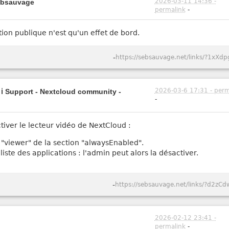
2026-03-11 14:36 -
sebsauvage
permalink
-
sation publique n'est qu'un effet de bord.
-
https://sebsauvage.net/links/?1xXdp
2026-03-6 17:31 - perm
- ℹ️ Support - Nextcloud community -
-
ver le lecteur vidéo de NextCloud :
z "viewer" de la section "alwaysEnabled".
liste des applications : l'admin peut alors la désactiver.
-
https://sebsauvage.net/links/?d2zCd
2026-02-12 23:41 -
permalink
-