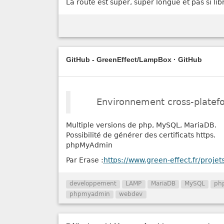
La route est super, super longue et pas si lib
GitHub - GreenEffect/LampBox · GitHub
Environnement cross-plate
Multiple versions de php, MySQL, MariaDB.
Possibilité de générer des certificats https.
phpMyAdmin
Par Erase :
https://www.green-effect.fr/projet
developpement
LAMP
MariaDB
MySQL
ph
phpmyadmin
webdev