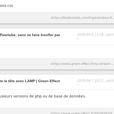
ions css
-
https://litedevtools.com/fr/gener
2026-04-9 17:38 - perm
Peertube, sans se faire bouffer par
-
-
https://www.green-effect.fr/rss-stream-suivre-des-videos-youtube-et-peertube-sans-se-faire-bouffer-
2026-04-7 18:37 - perm
e la tête avec LAMP | Green Effect
-
usieurs versions de php ou de base de données.
-
https://www.green-effect.fr/%F0%9F%90%B3-lampbox-comment-j%E2%80%99ai-a