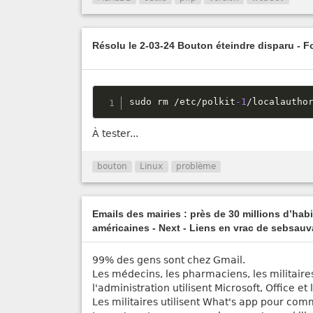
Résolu le 2-03-24 Bouton éteindre disparu - 
sudo rm 
/
etc
/
polkit
-1
/
localautho
À tester...
bouton
Linux
problème
Emails des mairies : près de 30 millions d’hab
américaines - Next - Liens en vrac de sebsau
99% des gens sont chez Gmail.
Les médecins, les pharmaciens, les militaire
l'administration utilisent Microsoft, Office e
Les militaires utilisent What's app pour co