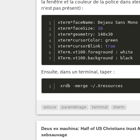
la fenêtre et la couleur de la police dans xte
n'est pas présent) :
xterm
*
faceName
:
 Dejavu Sans Mono

xterm
*
faceSize
:
16
xterm
*
geometry
:
 140x30

xterm
*
cursorColor
:
 green

xterm
*
cursorBlink
:
true
XTerm
.
vt100
.
foreground 
:
 white

XTerm
.
vt100
.
background 
:
 black
Ensuite, dans un terminal, taper :
 xrdb 
-
merge 
~
/
.
Xresources
astuce
paramètrage
terminal
xterm
Deus ex machina: Half of US Christians trust AI
sebsauvage