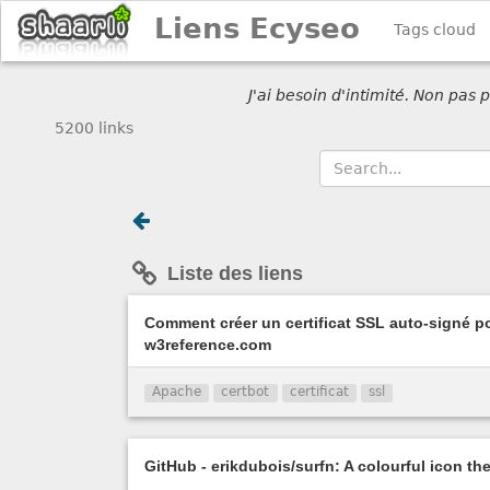
Liens Ecyseo
Tags cloud
J'ai besoin d'intimité. Non pas
5200 links
Liste des liens
Comment créer un certificat SSL auto-signé 
w3reference.com
Apache
certbot
certificat
ssl
GitHub - erikdubois/surfn: A colourful icon th