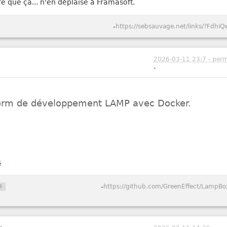
re que ça... n'en déplaise à Framasoft.
-
https://sebsauvage.net/links/?FdhiQ
2026-03-11 23:7 - perm
-
form de développement LAMP avec Docker.
s
p
-
https://github.com/GreenEffect/LampBo