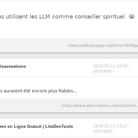
 utilisent les LLM comme conseiller spirituel. 😭
-
https://sebsauvage.net/links/?HEX9g
2026-05-21 10:56 -
Alsacreations
permalink
-
ts auraient été encore plus fiables...
-
https://www.alsacreations.com/actu/lire/1984-Captcho
2026-05-15 14:37 -
tres en Ligne Gratuit | LiteDevTools
permalink
-