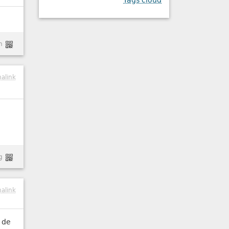
Tags cloud
n
alink
g
alink
d de