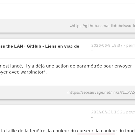
-
https://github.com/erikdubois/surf
2026-06-9 19:37 - perm
oss the LAN · GitHub - Liens en vrac de
-
est lancé, il y a déjà une action de paramétrée pour envoyer
voyer avec warpinator".
-
https://sebsauvage.net/links/?L1xVZ
2026-05-31 1:12 - perm
-
e, la taille de la fenêtre, la couleur du curseur, la couleur du fon