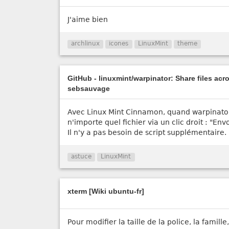
J'aime bien
archlinux
icones
LinuxMint
theme
GitHub - linuxmint/warpinator: Share files acr
sebsauvage
Avec Linux Mint Cinnamon, quand warpinator 
n'importe quel fichier via un clic droit : "En
Il n'y a pas besoin de script supplémentaire.
astuce
LinuxMint
xterm [Wiki ubuntu-fr]
Pour modifier la taille de la police, la famill