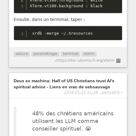
XTerm
.
vt100
.
foreground 
:
 white

XTerm
.
vt100
.
background 
:
 black
Ensuite, dans un terminal, taper :
 xrdb 
-
merge 
~
/
.
Xresources
astuce
paramètrage
terminal
xterm
-
https://doc.ubuntu-fr.org/xterm
Deus ex machina: Half of US Christians trust AI's
spiritual advice - Liens en vrac de sebsauvage
2026-05-22 11:38 - permalink
-
48% des chrétiens américains
utilisent les LLM comme
conseiller spirituel. 😭