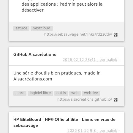
des applications : l'admin peut alors la
désactiver.
astuce
nextcloud
-
https://sebsauvage.net/links/?d2zCdw
GitHub Alsacréations
2026-02-12 23:41 - permalink
-
Une série d'outils bien pratiques, made in
Alsacréations.com
Libre
logiciel-libre
outils
web
webdev
-
https://alsacreations.github.io/
HP EliteBoard | HP® Official Site - Liens en vrac de
sebsauvage
2026-01-16 9:8 - permalink
-