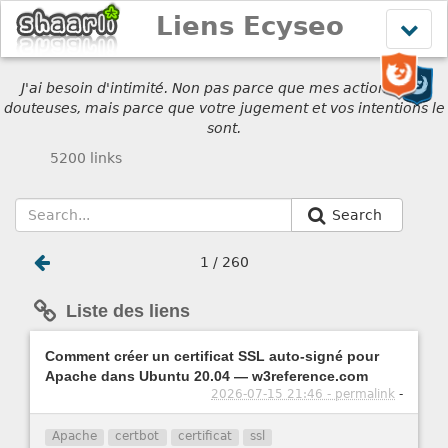
Liens Ecyseo
Affich
le
menu
J'ai besoin d'intimité. Non pas parce que mes actions sont
douteuses, mais parce que votre jugement et vos intentions le
sont.
5200 links
Search
1 / 260
Liste des liens
Comment créer un certificat SSL auto-signé pour
Apache dans Ubuntu 20.04 — w3reference.com
2026-07-15 21:46 - permalink
-
Apache
certbot
certificat
ssl