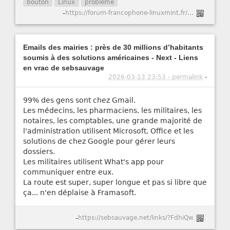
bouton
Linux
problème
-
https://forum-francophone-linuxmint.fr/viewtopic.php?t=21751
Emails des mairies : près de 30 millions d’habitants
soumis à des solutions américaines - Next - Liens
en vrac de sebsauvage
2026-03-13 23:53 - permalink
-
99% des gens sont chez Gmail.
Les médecins, les pharmaciens, les militaires, les
notaires, les comptables, une grande majorité de
l'administration utilisent Microsoft, Office et les
solutions de chez Google pour gérer leurs
dossiers.
Les militaires utilisent What's app pour
communiquer entre eux.
La route est super, super longue et pas si libre que
ça... n'en déplaise à Framasoft.
-
https://sebsauvage.net/links/?FdhiQw