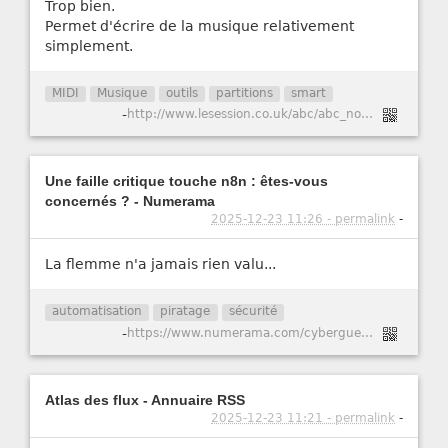
Trop bien.
Permet d'écrire de la musique relativement
simplement.
MIDI
Musique
outils
partitions
smart
-
http://www.lesession.co.uk/abc/abc_notation.htm
Une faille critique touche n8n : êtes-vous
concernés ? - Numerama
2025-12-23 11:26 - permalink
-
La flemme n'a jamais rien valu...
automatisation
piratage
sécurité
-
https://www.numerama.com/cyberguerre/2147741-une-faille-critique-touche-n8n-etes-vous-concernes.html
Atlas des flux - Annuaire RSS
2025-12-23 11:21 - permalink
-