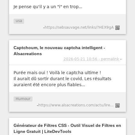
Je pense qu'il y a un "i" en trop...
usa
-
https://sebsauvage.net/links/?HEX9gA
Captchoum, le nouveau captcha intelligent -
Alsacreations
2026-05-21 10:56 - permalink
-
Purée mais oui ! Voilà le captcha ultime !
Il aurait dû sortir durant le covid. Les résultats
auraient été encore plus fiables...
Humour
-
https://www.alsacreations.com/actu/lire/1984-Captchoum-le-nouveau-captcha-intelligent.html
Générateur de Filtres CSS - Outil Visuel de Filtres en
Ligne Gratuit | LiteDevTools