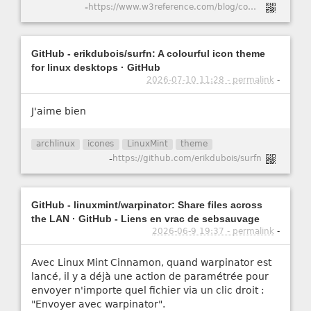
-
https://www.w3reference.com/blog/comment-cr-er-un-certificat-ssl-auto-sign-pour-apache-dans-ubuntu-20-04/
GitHub - erikdubois/surfn: A colourful icon theme
for linux desktops · GitHub
2026-07-10 11:28 - permalink
-
J'aime bien
archlinux
icones
LinuxMint
theme
-
https://github.com/erikdubois/surfn
GitHub - linuxmint/warpinator: Share files across
the LAN · GitHub - Liens en vrac de sebsauvage
2026-06-9 19:37 - permalink
-
Avec Linux Mint Cinnamon, quand warpinator est
lancé, il y a déjà une action de paramétrée pour
envoyer n'importe quel fichier via un clic droit :
"Envoyer avec warpinator".