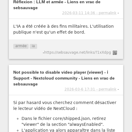
Réflexion : LLM et armée - Liens en vrac de
sebsauvage
2026-03-11 14:36 - permalink
-
L'IA a été créée à des fins militaires. L'utilisation
publique n'est qu'un effet de bord.
armée
ia
-
https://sebsauvage.net/links/?1xXdpg
Not possible to disable video player (viewer) - ℹ️
Support - Nextcloud community - Liens en vrac de
sebsauvage
2026-03-6 17:31 - permalink
-
Si par hasard vous cherchez comment désactiver
le lecteur vidéo de NextCloud :
Dans le fichier core/shipped.json, retirez
"viewer" de la section "alwaysEnabled".
L'application va alors apparaître dans la liste