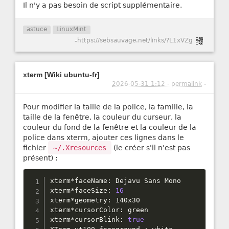
Il n'y a pas besoin de script supplémentaire.
astuce
LinuxMint
-
https://sebsauvage.net/links/?L1xVZg
xterm [Wiki ubuntu-fr]
2026-05-31 1:12 - permalink
-
Pour modifier la taille de la police, la famille, la
taille de la fenêtre, la couleur du curseur, la
couleur du fond de la fenêtre et la couleur de la
police dans xterm, ajouter ces lignes dans le
fichier
~/.Xresources
(le créer s'il n'est pas
présent) :
xterm
*
faceName
:
 Dejavu Sans Mono

xterm
*
faceSize
:
16
xterm
*
geometry
:
 140x30

xterm
*
cursorColor
:
 green

xterm
*
cursorBlink
:
true