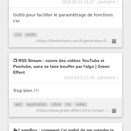
2026-05-15 14:37 - permalink
-
Outils pour faciliter le paramétrage de fonctions
css
css
outils
-
https://litedevtools.com/fr/generateur-filtre-css/
📺 RSS Stream : suivre des vidéos YouTube et
Peertube, sans se faire bouffer par l'algo | Green
Effect
2026-04-9 17:38 - permalink
-
Trop bien !!!
apk
application
Libre
rss
video
-
https://www.green-effect.fr/rss-stream-suivre-des-videos-youtube-et-peertube-sans-se-faire-bouffer-par-l-algo
🐳 LampBox : comment j’ai arrêté de me prendre la