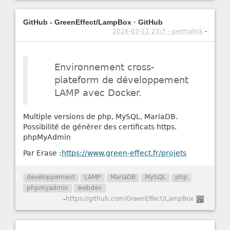
GitHub - GreenEffect/LampBox · GitHub
2026-03-11 23:7 - permalink
-
Environnement cross-
plateform de développement
LAMP avec Docker.
Multiple versions de php, MySQL, MariaDB.
Possibilité de générer des certificats https.
phpMyAdmin
Par Erase :
https://www.green-effect.fr/projets
developpement
LAMP
MariaDB
MySQL
php
phpmyadmin
webdev
-
https://github.com/GreenEffect/LampBox