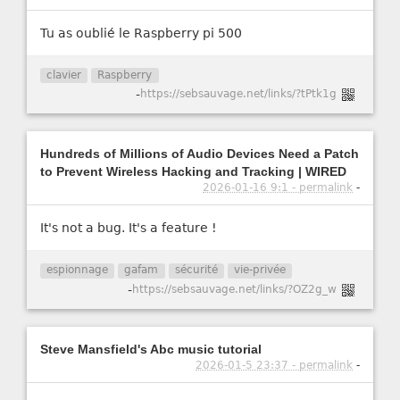
Tu as oublié le Raspberry pi 500
clavier
Raspberry
-
https://sebsauvage.net/links/?tPtk1g
Hundreds of Millions of Audio Devices Need a Patch
to Prevent Wireless Hacking and Tracking | WIRED
2026-01-16 9:1 - permalink
-
It's not a bug. It's a feature !
espionnage
gafam
sécurité
vie-privée
-
https://sebsauvage.net/links/?OZ2g_w
Steve Mansfield's Abc music tutorial
2026-01-5 23:37 - permalink
-