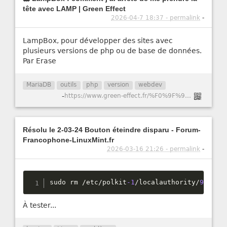
tête avec LAMP | Green Effect
2026-04-7 18:37 - permalink
-
LampBox, pour développer des sites avec
plusieurs versions de php ou de base de données.
Par Erase
MariaDB
outils
php
version
webdev
-
https://www.green-effect.fr/%F0%9F%90%B3-lampbox-comment-j%E2%80%99ai-arr%C3%AAt%C3%A9-de-me-prendre-la-t%C3%AAte-avec-lamp
Résolu le 2-03-24 Bouton éteindre disparu - Forum-
Francophone-LinuxMint.fr
2026-03-16 21:26 - permalink
-
sudo rm 
/
etc
/
polkit
-1
/
localauthority
/
90
-
man
À tester...