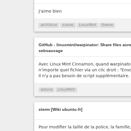
J'aime bien
archlinux
icones
LinuxMint
theme
GitHub - linuxmint/warpinator: Share files acr
sebsauvage
Avec Linux Mint Cinnamon, quand warpinator 
n'importe quel fichier via un clic droit : "En
Il n'y a pas besoin de script supplémentaire.
astuce
LinuxMint
xterm [Wiki ubuntu-fr]
Pour modifier la taille de la police, la famill