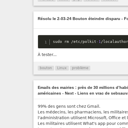
Résolu le 2-03-24 Bouton éteindre disparu - 
sudo rm 
/
etc
/
polkit
-1
/
localautho
À tester...
bouton
Linux
problème
Emails des mairies : près de 30 millions d’hab
américaines - Next - Liens en vrac de sebsau
99% des gens sont chez Gmail.
Les médecins, les pharmaciens, les militaire
l'administration utilisent Microsoft, Office e
Les militaires utilisent What's app pour co