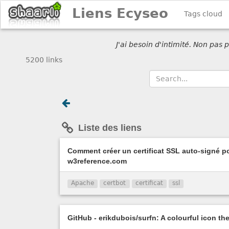
Liens Ecyseo
Tags cloud
J'ai besoin d'intimité. Non pas
5200 links
Liste des liens
Comment créer un certificat SSL auto-signé 
w3reference.com
Apache
certbot
certificat
ssl
GitHub - erikdubois/surfn: A colourful icon th