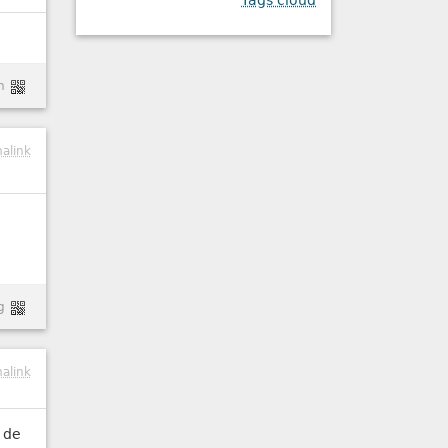
Tags cloud
n
alink
g
alink
d de