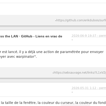
-
https://github.com/erikdubois/surf
2026-06-9 19:37 - perm
oss the LAN · GitHub - Liens en vrac de
-
est lancé, il y a déjà une action de paramétrée pour envoyer
voyer avec warpinator".
-
https://sebsauvage.net/links/?L1xVZ
2026-05-31 1:12 - perm
-
e, la taille de la fenêtre, la couleur du curseur, la couleur du fon