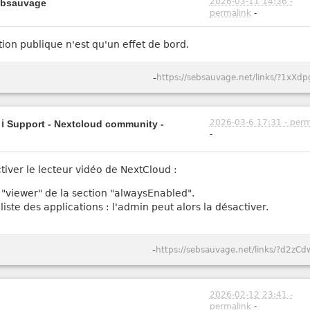
2026-03-11 14:36 -
sebsauvage
permalink
-
sation publique n'est qu'un effet de bord.
-
https://sebsauvage.net/links/?1xXdp
2026-03-6 17:31 - perm
- ℹ️ Support - Nextcloud community -
-
ver le lecteur vidéo de NextCloud :
z "viewer" de la section "alwaysEnabled".
liste des applications : l'admin peut alors la désactiver.
-
https://sebsauvage.net/links/?d2zCd
2026-02-12 23:41 -
permalink
-