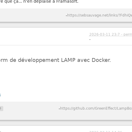
re que ça... n'en déplaise à Framasoft.
-
https://sebsauvage.net/links/?FdhiQ
2026-03-11 23:7 - perm
-
form de développement LAMP avec Docker.
s
p
-
https://github.com/GreenEffect/LampBo