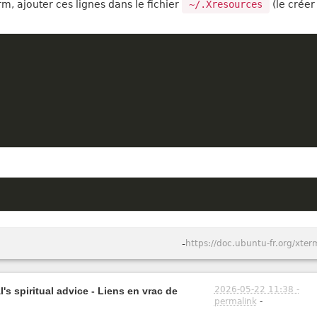
rm, ajouter ces lignes dans le fichier
~/.Xresources
(le créer 
-
https://doc.ubuntu-fr.org/xter
2026-05-22 11:38 -
's spiritual advice - Liens en vrac de
permalink
-