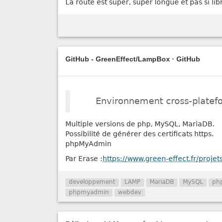
La route est super, super longue et pas si lib
GitHub - GreenEffect/LampBox · GitHub
Environnement cross-plate
Multiple versions de php, MySQL, MariaDB.
Possibilité de générer des certificats https.
phpMyAdmin
Par Erase :
https://www.green-effect.fr/projet
developpement
LAMP
MariaDB
MySQL
ph
phpmyadmin
webdev