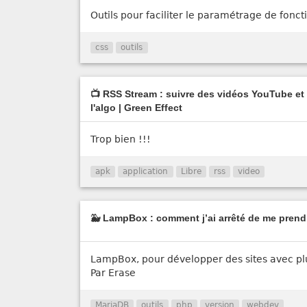
Outils pour faciliter le paramétrage de fonct
css
outils
📺 RSS Stream : suivre des vidéos YouTube et 
l'algo | Green Effect
Trop bien !!!
apk
application
Libre
rss
video
🐳 LampBox : comment j’ai arrêté de me prendr
LampBox, pour développer des sites avec pl
Par Erase
MariaDB
outils
php
version
webdev