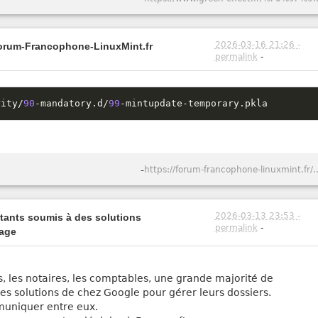
2026-03-16 21:26 -
Forum-Francophone-LinuxMint.fr
permalink
-
rity
/
90
-
mandatory
.
d
/
99
-
mintupdate
-
temporary
.
pkla
-
https://forum-francophone-linuxmint
2026-03-13 23:53 -
itants soumis à des solutions
permalink
-
vage
s, les notaires, les comptables, une grande majorité de
t les solutions de chez Google pour gérer leurs dossiers.
mmuniquer entre eux.