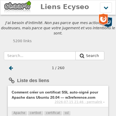
Liens Ecyseo
Affich
le
menu
J'ai besoin d'intimité. Non pas parce que mes actions sont
douteuses, mais parce que votre jugement et vos intentions le
sont.
5200 links
Search
1 / 260
Liste des liens
Comment créer un certificat SSL auto-signé pour
Apache dans Ubuntu 20.04 — w3reference.com
2026-07-15 21:46 - permalink
-
Apache
certbot
certificat
ssl