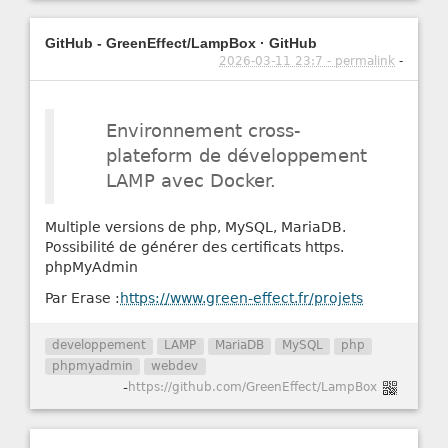
GitHub - GreenEffect/LampBox · GitHub
2026-03-11 23:7 - permalink
-
Environnement cross-
plateform de développement
LAMP avec Docker.
Multiple versions de php, MySQL, MariaDB.
Possibilité de générer des certificats https.
phpMyAdmin
Par Erase :
https://www.green-effect.fr/projets
developpement
LAMP
MariaDB
MySQL
php
phpmyadmin
webdev
-
https://github.com/GreenEffect/LampBox