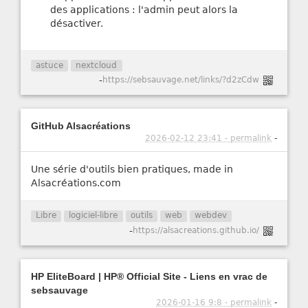
des applications : l'admin peut alors la
désactiver.
astuce
nextcloud
-
https://sebsauvage.net/links/?d2zCdw
GitHub Alsacréations
2026-02-12 23:41 - permalink
-
Une série d'outils bien pratiques, made in
Alsacréations.com
Libre
logiciel-libre
outils
web
webdev
-
https://alsacreations.github.io/
HP EliteBoard | HP® Official Site - Liens en vrac de
sebsauvage
2026-01-16 9:8 - permalink
-