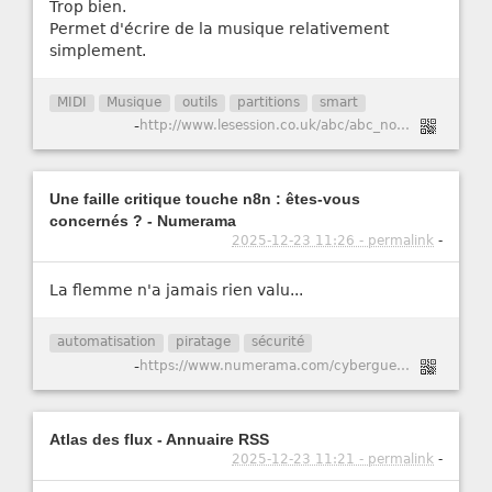
Trop bien.
Permet d'écrire de la musique relativement
simplement.
MIDI
Musique
outils
partitions
smart
-
http://www.lesession.co.uk/abc/abc_notation.htm
Une faille critique touche n8n : êtes-vous
concernés ? - Numerama
2025-12-23 11:26 - permalink
-
La flemme n'a jamais rien valu...
automatisation
piratage
sécurité
-
https://www.numerama.com/cyberguerre/2147741-une-faille-critique-touche-n8n-etes-vous-concernes.html
Atlas des flux - Annuaire RSS
2025-12-23 11:21 - permalink
-