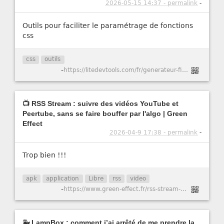
2026-05-15 14:37 - permalink
-
Outils pour faciliter le paramétrage de fonctions
css
css
outils
-
https://litedevtools.com/fr/generateur-filtre-css/
📺 RSS Stream : suivre des vidéos YouTube et
Peertube, sans se faire bouffer par l'algo | Green
Effect
2026-04-9 17:38 - permalink
-
Trop bien !!!
apk
application
Libre
rss
video
-
https://www.green-effect.fr/rss-stream-suivre-des-videos-youtube-et-peertube-sans-se-faire-bouffer-par-l-algo
🐳 LampBox : comment j’ai arrêté de me prendre la