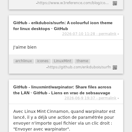
-
https://www.w3reference.com/blog/comment-cr-er-un-certificat-ssl-auto-sign-pour-apache-dans-ubuntu-20-04/
GitHub - erikdubois/surfn: A colourful icon theme
for linux desktops · GitHub
2026-07-10 11:28 - permalink
-
J'aime bien
archlinux
icones
LinuxMint
theme
-
https://github.com/erikdubois/surfn
GitHub - linuxmint/warpinator: Share files across
the LAN · GitHub - Liens en vrac de sebsauvage
2026-06-9 19:37 - permalink
-
Avec Linux Mint Cinnamon, quand warpinator est
lancé, il y a déjà une action de paramétrée pour
envoyer n'importe quel fichier via un clic droit :
"Envoyer avec warpinator".