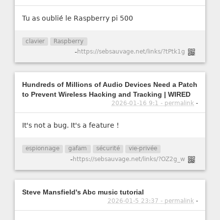
Tu as oublié le Raspberry pi 500
clavier
Raspberry
-
https://sebsauvage.net/links/?tPtk1g
Hundreds of Millions of Audio Devices Need a Patch
to Prevent Wireless Hacking and Tracking | WIRED
2026-01-16 9:1 - permalink
-
It's not a bug. It's a feature !
espionnage
gafam
sécurité
vie-privée
-
https://sebsauvage.net/links/?OZ2g_w
Steve Mansfield's Abc music tutorial
2026-01-5 23:37 - permalink
-