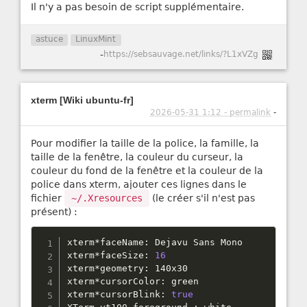
Il n'y a pas besoin de script supplémentaire.
astuce
LinuxMint
-
https://sebsauvage.net/links/?L1xVZg
xterm [Wiki ubuntu-fr]
2026-05-31 1:12 - permalink
-
Pour modifier la taille de la police, la famille, la
taille de la fenêtre, la couleur du curseur, la
couleur du fond de la fenêtre et la couleur de la
police dans xterm, ajouter ces lignes dans le
fichier
~/.Xresources
(le créer s'il n'est pas
présent) :
xterm
*
faceName
:
 Dejavu Sans Mono

xterm
*
faceSize
:
16
xterm
*
geometry
:
 140x30

xterm
*
cursorColor
:
 green

xterm
*
cursorBlink
:
true