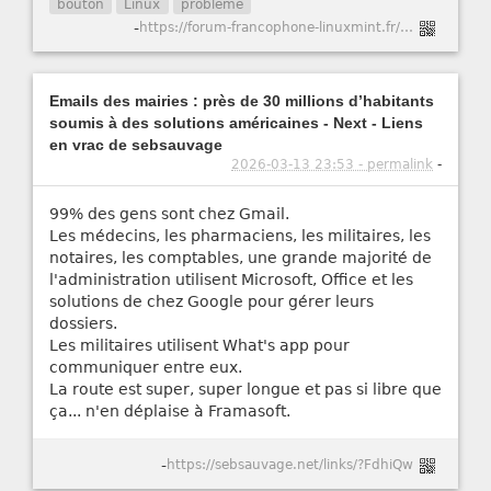
bouton
Linux
problème
-
https://forum-francophone-linuxmint.fr/viewtopic.php?t=21751
Emails des mairies : près de 30 millions d’habitants
soumis à des solutions américaines - Next - Liens
en vrac de sebsauvage
2026-03-13 23:53 - permalink
-
99% des gens sont chez Gmail.
Les médecins, les pharmaciens, les militaires, les
notaires, les comptables, une grande majorité de
l'administration utilisent Microsoft, Office et les
solutions de chez Google pour gérer leurs
dossiers.
Les militaires utilisent What's app pour
communiquer entre eux.
La route est super, super longue et pas si libre que
ça... n'en déplaise à Framasoft.
-
https://sebsauvage.net/links/?FdhiQw