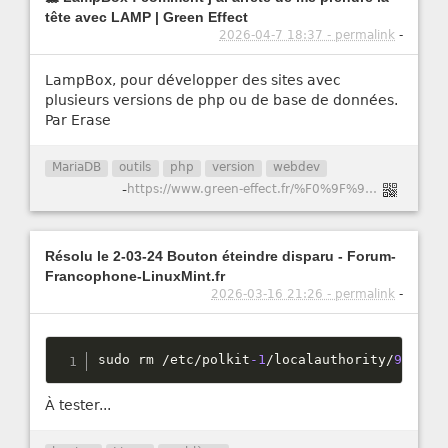
tête avec LAMP | Green Effect
2026-04-7 18:37 - permalink
-
LampBox, pour développer des sites avec
plusieurs versions de php ou de base de données.
Par Erase
MariaDB
outils
php
version
webdev
-
https://www.green-effect.fr/%F0%9F%90%B3-lampbox-comment-j%E2%80%99ai-arr%C3%AAt%C3%A9-de-me-prendre-la-t%C3%AAte-avec-lamp
Résolu le 2-03-24 Bouton éteindre disparu - Forum-
Francophone-LinuxMint.fr
2026-03-16 21:26 - permalink
-
sudo rm 
/
etc
/
polkit
-1
/
localauthority
/
90
-
man
À tester...