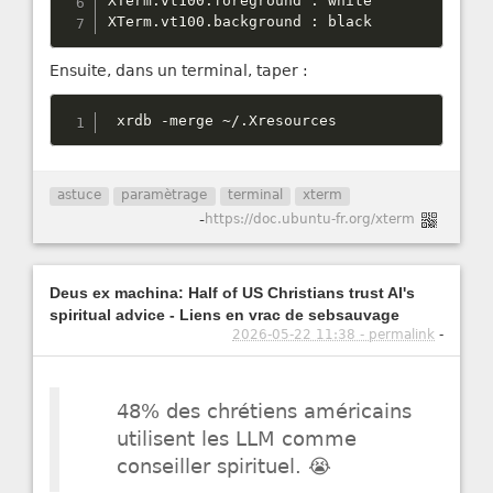
XTerm
.
vt100
.
foreground 
:
 white

XTerm
.
vt100
.
background 
:
 black
Ensuite, dans un terminal, taper :
 xrdb 
-
merge 
~
/
.
Xresources
astuce
paramètrage
terminal
xterm
-
https://doc.ubuntu-fr.org/xterm
Deus ex machina: Half of US Christians trust AI's
spiritual advice - Liens en vrac de sebsauvage
2026-05-22 11:38 - permalink
-
48% des chrétiens américains
utilisent les LLM comme
conseiller spirituel. 😭