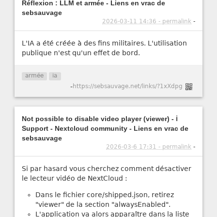
Réflexion : LLM et armée - Liens en vrac de
sebsauvage
2026-03-11 14:36 - permalink
-
L'IA a été créée à des fins militaires. L'utilisation
publique n'est qu'un effet de bord.
armée
ia
-
https://sebsauvage.net/links/?1xXdpg
Not possible to disable video player (viewer) - ℹ️
Support - Nextcloud community - Liens en vrac de
sebsauvage
2026-03-6 17:31 - permalink
-
Si par hasard vous cherchez comment désactiver
le lecteur vidéo de NextCloud :
Dans le fichier core/shipped.json, retirez
"viewer" de la section "alwaysEnabled".
L'application va alors apparaître dans la liste