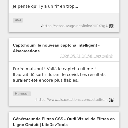
Je pense qu'il y a un "i" en trop...
usa
-
https://sebsauvage.net/links/?HEX9gA
Captchoum, le nouveau captcha intelligent -
Alsacreations
2026-05-21 10:56 - permalink
-
Purée mais oui ! Voilà le captcha ultime !
Il aurait dû sortir durant le covid. Les résultats
auraient été encore plus fiables...
Humour
-
https://www.alsacreations.com/actu/lire/1984-Captchoum-le-nouveau-captcha-intelligent.html
Générateur de Filtres CSS - Outil Visuel de Filtres en
Ligne Gratuit | LiteDevTools