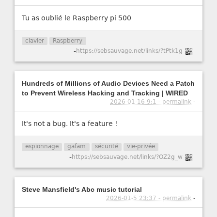
Tu as oublié le Raspberry pi 500
clavier
Raspberry
-
https://sebsauvage.net/links/?tPtk1g
Hundreds of Millions of Audio Devices Need a Patch
to Prevent Wireless Hacking and Tracking | WIRED
2026-01-16 9:1 - permalink
-
It's not a bug. It's a feature !
espionnage
gafam
sécurité
vie-privée
-
https://sebsauvage.net/links/?OZ2g_w
Steve Mansfield's Abc music tutorial
2026-01-5 23:37 - permalink
-