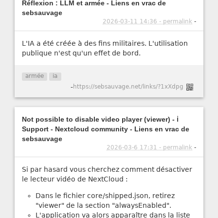
Réflexion : LLM et armée - Liens en vrac de
sebsauvage
2026-03-11 14:36 - permalink
-
L'IA a été créée à des fins militaires. L'utilisation
publique n'est qu'un effet de bord.
armée
ia
-
https://sebsauvage.net/links/?1xXdpg
Not possible to disable video player (viewer) - ℹ️
Support - Nextcloud community - Liens en vrac de
sebsauvage
2026-03-6 17:31 - permalink
-
Si par hasard vous cherchez comment désactiver
le lecteur vidéo de NextCloud :
Dans le fichier core/shipped.json, retirez
"viewer" de la section "alwaysEnabled".
L'application va alors apparaître dans la liste