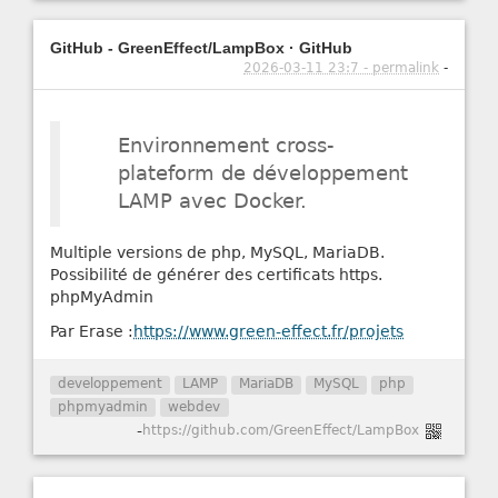
GitHub - GreenEffect/LampBox · GitHub
2026-03-11 23:7 - permalink
-
Environnement cross-
plateform de développement
LAMP avec Docker.
Multiple versions de php, MySQL, MariaDB.
Possibilité de générer des certificats https.
phpMyAdmin
Par Erase :
https://www.green-effect.fr/projets
developpement
LAMP
MariaDB
MySQL
php
phpmyadmin
webdev
-
https://github.com/GreenEffect/LampBox