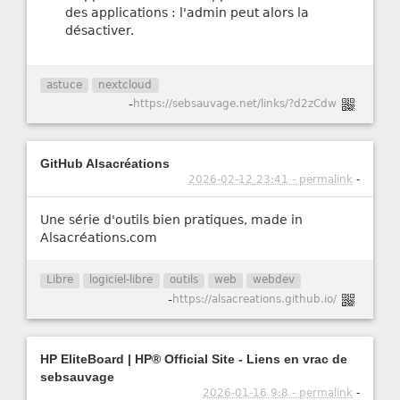
des applications : l'admin peut alors la
désactiver.
astuce
nextcloud
-
https://sebsauvage.net/links/?d2zCdw
GitHub Alsacréations
2026-02-12 23:41 - permalink
-
Une série d'outils bien pratiques, made in
Alsacréations.com
Libre
logiciel-libre
outils
web
webdev
-
https://alsacreations.github.io/
HP EliteBoard | HP® Official Site - Liens en vrac de
sebsauvage
2026-01-16 9:8 - permalink
-