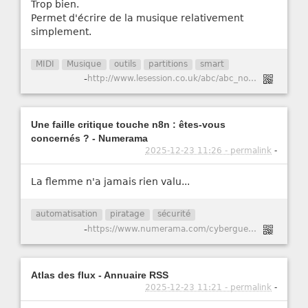
Trop bien.
Permet d'écrire de la musique relativement
simplement.
MIDI
Musique
outils
partitions
smart
-
http://www.lesession.co.uk/abc/abc_notation.htm
Une faille critique touche n8n : êtes-vous
concernés ? - Numerama
2025-12-23 11:26 - permalink
-
La flemme n'a jamais rien valu...
automatisation
piratage
sécurité
-
https://www.numerama.com/cyberguerre/2147741-une-faille-critique-touche-n8n-etes-vous-concernes.html
Atlas des flux - Annuaire RSS
2025-12-23 11:21 - permalink
-