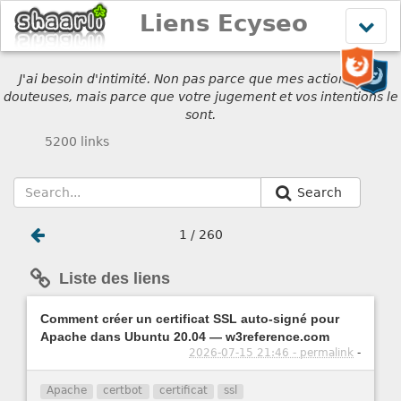
Liens Ecyseo
Affich
le
menu
J'ai besoin d'intimité. Non pas parce que mes actions sont
douteuses, mais parce que votre jugement et vos intentions le
sont.
5200 links
Search
1 / 260
Liste des liens
Comment créer un certificat SSL auto-signé pour
Apache dans Ubuntu 20.04 — w3reference.com
2026-07-15 21:46 - permalink
-
Apache
certbot
certificat
ssl