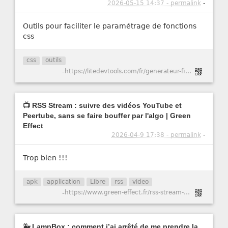
2026-05-15 14:37 - permalink
-
Outils pour faciliter le paramétrage de fonctions
css
css
outils
-
https://litedevtools.com/fr/generateur-filtre-css/
📺 RSS Stream : suivre des vidéos YouTube et
Peertube, sans se faire bouffer par l'algo | Green
Effect
2026-04-9 17:38 - permalink
-
Trop bien !!!
apk
application
Libre
rss
video
-
https://www.green-effect.fr/rss-stream-suivre-des-videos-youtube-et-peertube-sans-se-faire-bouffer-par-l-algo
🐳 LampBox : comment j’ai arrêté de me prendre la