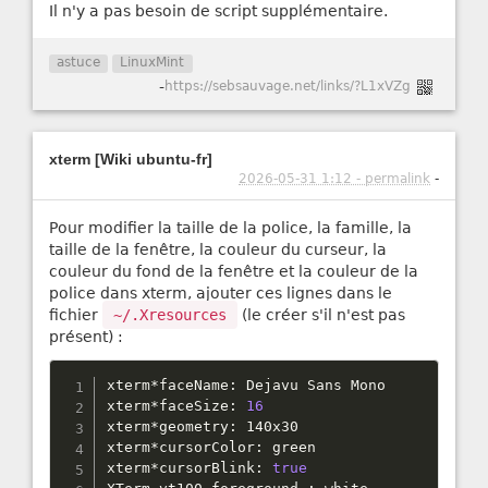
Il n'y a pas besoin de script supplémentaire.
astuce
LinuxMint
-
https://sebsauvage.net/links/?L1xVZg
xterm [Wiki ubuntu-fr]
2026-05-31 1:12 - permalink
-
Pour modifier la taille de la police, la famille, la
taille de la fenêtre, la couleur du curseur, la
couleur du fond de la fenêtre et la couleur de la
police dans xterm, ajouter ces lignes dans le
fichier
~/.Xresources
(le créer s'il n'est pas
présent) :
xterm
*
faceName
:
 Dejavu Sans Mono

xterm
*
faceSize
:
16
xterm
*
geometry
:
 140x30

xterm
*
cursorColor
:
 green

xterm
*
cursorBlink
:
true