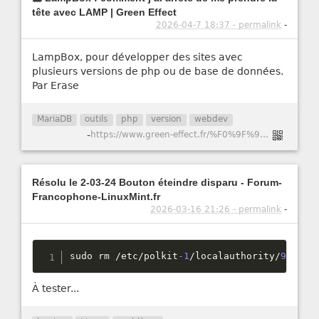
tête avec LAMP | Green Effect
2026-04-7 18:37 - permalink
-
LampBox, pour développer des sites avec
plusieurs versions de php ou de base de données.
Par Erase
MariaDB
outils
php
version
webdev
-
https://www.green-effect.fr/%F0%9F%90%B3-lampbox-comment-j%E2%80%99ai-arr%C3%AAt%C3%A9-de-me-prendre-la-t%C3%AAte-avec-lamp
Résolu le 2-03-24 Bouton éteindre disparu - Forum-
Francophone-LinuxMint.fr
2026-03-16 21:26 - permalink
-
sudo rm 
/
etc
/
polkit
-1
/
localauthority
/
90
-
man
À tester...