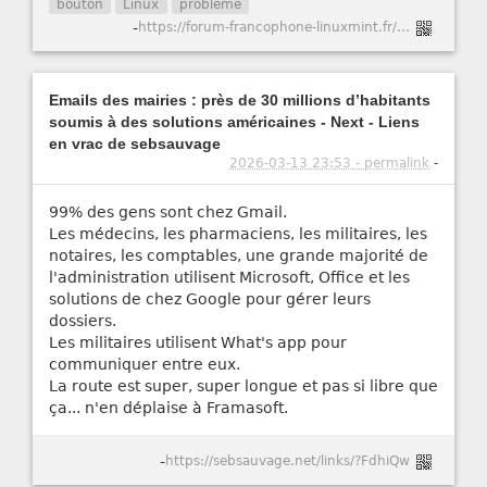
bouton
Linux
problème
-
https://forum-francophone-linuxmint.fr/viewtopic.php?t=21751
Emails des mairies : près de 30 millions d’habitants
soumis à des solutions américaines - Next - Liens
en vrac de sebsauvage
2026-03-13 23:53 - permalink
-
99% des gens sont chez Gmail.
Les médecins, les pharmaciens, les militaires, les
notaires, les comptables, une grande majorité de
l'administration utilisent Microsoft, Office et les
solutions de chez Google pour gérer leurs
dossiers.
Les militaires utilisent What's app pour
communiquer entre eux.
La route est super, super longue et pas si libre que
ça... n'en déplaise à Framasoft.
-
https://sebsauvage.net/links/?FdhiQw