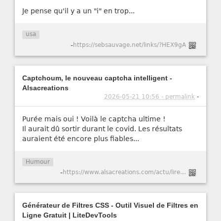
Je pense qu'il y a un "i" en trop...
usa
-
https://sebsauvage.net/links/?HEX9gA
Captchoum, le nouveau captcha intelligent -
Alsacreations
2026-05-21 10:56 - permalink
-
Purée mais oui ! Voilà le captcha ultime !
Il aurait dû sortir durant le covid. Les résultats
auraient été encore plus fiables...
Humour
-
https://www.alsacreations.com/actu/lire/1984-Captchoum-le-nouveau-captcha-intelligent.html
Générateur de Filtres CSS - Outil Visuel de Filtres en
Ligne Gratuit | LiteDevTools