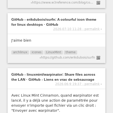
-
https://www.w3reference.com/blog/comment-cr-er-un-certificat-ssl-auto-sign-pour-apache-dans-ubuntu-20-04/
GitHub - erikdubois/surfn: A colourful icon theme
for linux desktops · GitHub
2026-07-10 11:28 - permalink
-
J'aime bien
archlinux
icones
LinuxMint
theme
-
https://github.com/erikdubois/surfn
GitHub - linuxmint/warpinator: Share files across
the LAN · GitHub - Liens en vrac de sebsauvage
2026-06-9 19:37 - permalink
-
Avec Linux Mint Cinnamon, quand warpinator est
lancé, il y a déjà une action de paramétrée pour
envoyer n'importe quel fichier via un clic droit :
"Envoyer avec warpinator".