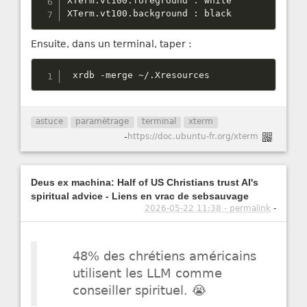
XTerm
.
vt100
.
foreground 
:
 white

XTerm
.
vt100
.
background 
:
 black
Ensuite, dans un terminal, taper :
 xrdb 
-
merge 
~
/
.
Xresources
astuce
paramètrage
terminal
xterm
-
https://doc.ubuntu-fr.org/xterm
Deus ex machina: Half of US Christians trust AI's
spiritual advice - Liens en vrac de sebsauvage
2026-05-22 11:38 - permalink
-
48% des chrétiens américains
utilisent les LLM comme
conseiller spirituel. 😭