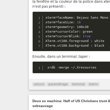
la fenêtre et la couleur de la police dans xte
n'est pas présent) :
xterm
*
faceName
:
 Dejavu Sans Mono

xterm
*
faceSize
:
16
xterm
*
geometry
:
 140x30

xterm
*
cursorColor
:
 green

xterm
*
cursorBlink
:
true
XTerm
.
vt100
.
foreground 
:
 white

XTerm
.
vt100
.
background 
:
 black
Ensuite, dans un terminal, taper :
 xrdb 
-
merge 
~
/
.
Xresources
astuce
paramètrage
terminal
xterm
Deus ex machina: Half of US Christians trust AI
sebsauvage