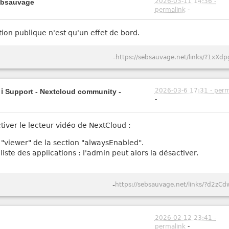
2026-03-11 14:36 -
sebsauvage
permalink
-
sation publique n'est qu'un effet de bord.
-
https://sebsauvage.net/links/?1xXdp
2026-03-6 17:31 - perm
- ℹ️ Support - Nextcloud community -
-
ver le lecteur vidéo de NextCloud :
z "viewer" de la section "alwaysEnabled".
liste des applications : l'admin peut alors la désactiver.
-
https://sebsauvage.net/links/?d2zCd
2026-02-12 23:41 -
permalink
-