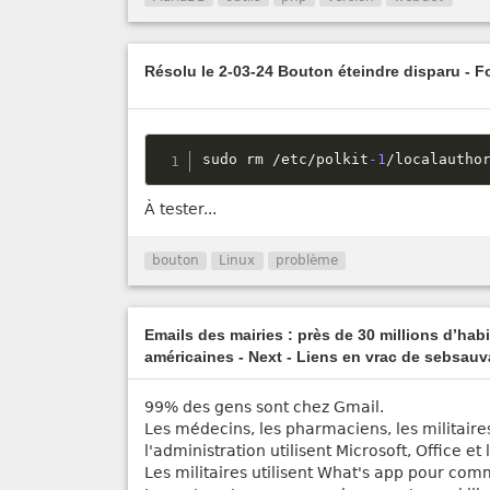
Résolu le 2-03-24 Bouton éteindre disparu - 
sudo rm 
/
etc
/
polkit
-1
/
localautho
À tester...
bouton
Linux
problème
Emails des mairies : près de 30 millions d’hab
américaines - Next - Liens en vrac de sebsau
99% des gens sont chez Gmail.
Les médecins, les pharmaciens, les militaire
l'administration utilisent Microsoft, Office e
Les militaires utilisent What's app pour co