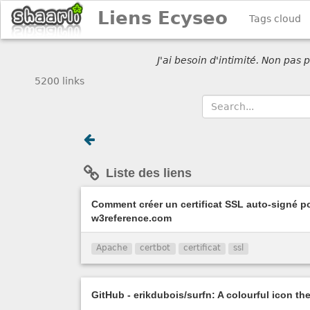
Liens Ecyseo
Tags cloud
J'ai besoin d'intimité. Non pas
5200 links
Liste des liens
Comment créer un certificat SSL auto-signé 
w3reference.com
Apache
certbot
certificat
ssl
GitHub - erikdubois/surfn: A colourful icon th