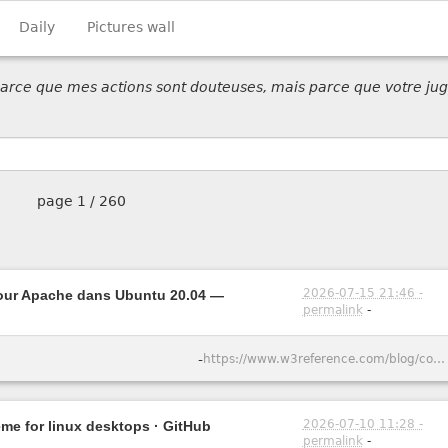
Daily
Pictures wall
 parce que mes actions sont douteuses, mais parce que votre jug
page
1 / 260
2026-07-15 21:46 -
pour Apache dans Ubuntu 20.04 —
permalink
-
-
https://www.w3reference.com/blog/comment-cr-er-un-certificat-ssl-auto-sign-pour-apache-dans-ubuntu-20-04/
2026-07-10 11:28 -
eme for linux desktops · GitHub
permalink
-