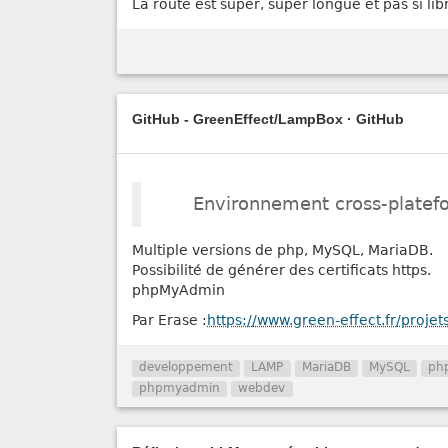
La route est super, super longue et pas si lib
GitHub - GreenEffect/LampBox · GitHub
Environnement cross-plate
Multiple versions de php, MySQL, MariaDB.
Possibilité de générer des certificats https.
phpMyAdmin
Par Erase :
https://www.green-effect.fr/projet
developpement
LAMP
MariaDB
MySQL
ph
phpmyadmin
webdev