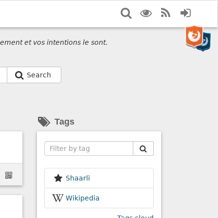
Search
Display
RSS
Login
options
Feed
ement et vos intentions le sont.
Search
Tags
Search
Shaarli
Wikipedia