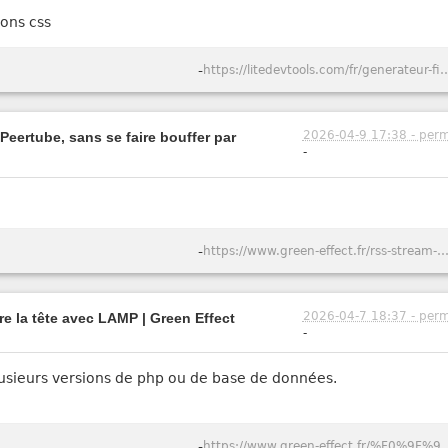
ions css
-
https://litedevtools.com/fr/gener
2026-04-9 17:38 - perm
Peertube, sans se faire bouffer par
-
-
https://www.green-effect.fr/rss-stream-suivre-des-videos-youtube-et-peertube-sans-se-faire-bouffer-
2026-04-7 18:37 - perm
e la tête avec LAMP | Green Effect
-
usieurs versions de php ou de base de données.
-
https://www.green-effect.fr/%F0%9F%90%B3-lampbox-comment-j%E2%80%99ai-a