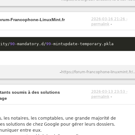
2026-03-16 21:26 -
Forum-Francophone-LinuxMint.fr
permalink
-
rity
/
90
-
mandatory
.
d
/
99
-
mintupdate
-
temporary
.
pkla
-
https://forum-francophone-linuxmint
2026-03-13 23:53 -
itants soumis à des solutions
permalink
-
vage
s, les notaires, les comptables, une grande majorité de
t les solutions de chez Google pour gérer leurs dossiers.
mmuniquer entre eux.