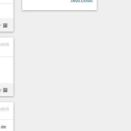
Tags cloud
n
alink
g
alink
d de