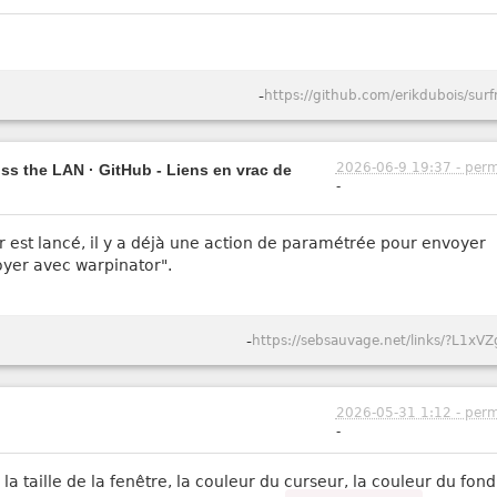
-
https://github.com/erikdubois/surf
2026-06-9 19:37 - perm
oss the LAN · GitHub - Liens en vrac de
-
est lancé, il y a déjà une action de paramétrée pour envoyer
voyer avec warpinator".
-
https://sebsauvage.net/links/?L1xVZ
2026-05-31 1:12 - perm
-
e, la taille de la fenêtre, la couleur du curseur, la couleur du fon