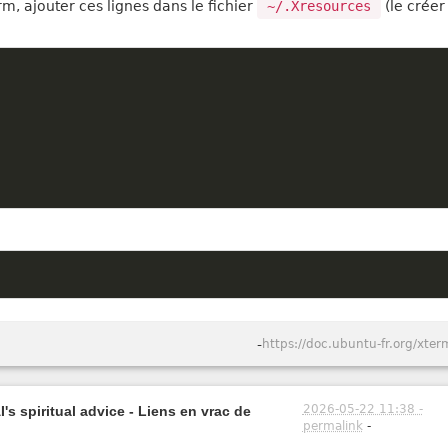
rm, ajouter ces lignes dans le fichier
~/.Xresources
(le créer 
-
https://doc.ubuntu-fr.org/xter
2026-05-22 11:38 -
's spiritual advice - Liens en vrac de
permalink
-