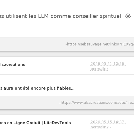
 utilisent les LLM comme conseiller spirituel. 😭
-
https://sebsauvage.net/links/?HEX9g
2026-05-21 10:56 -
Alsacreations
permalink
-
ts auraient été encore plus fiables...
-
https://www.alsacreations.com/actu/lire/1984-Captcho
2026-05-15 14:37 -
tres en Ligne Gratuit | LiteDevTools
permalink
-