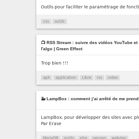
Outils pour faciliter le paramétrage de fonct
css
outils
📺 RSS Stream : suivre des vidéos YouTube et 
l'algo | Green Effect
Trop bien !!!
apk
application
Libre
rss
video
🐳 LampBox : comment j’ai arrêté de me prendr
LampBox, pour développer des sites avec pl
Par Erase
MariaDB
outils
php
version
webdev