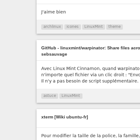
J'aime bien
archlinux
icones
LinuxMint
theme
GitHub - linuxmint/warpinator: Share files acr
sebsauvage
Avec Linux Mint Cinnamon, quand warpinator 
n'importe quel fichier via un clic droit : "En
Il n'y a pas besoin de script supplémentaire.
astuce
LinuxMint
xterm [Wiki ubuntu-fr]
Pour modifier la taille de la police, la famill