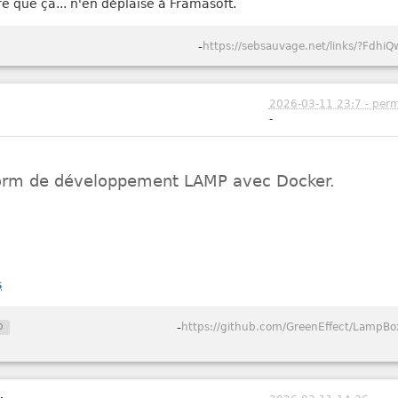
re que ça... n'en déplaise à Framasoft.
-
https://sebsauvage.net/links/?FdhiQ
2026-03-11 23:7 - perm
-
form de développement LAMP avec Docker.
s
p
-
https://github.com/GreenEffect/LampBo