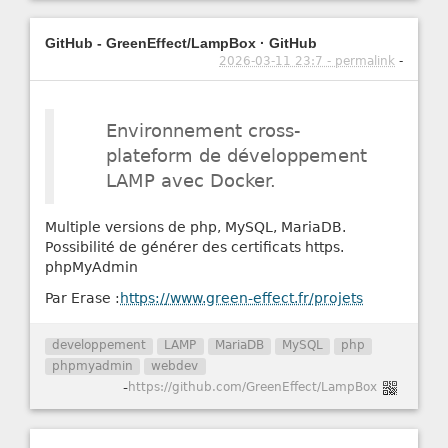
GitHub - GreenEffect/LampBox · GitHub
2026-03-11 23:7 - permalink
-
Environnement cross-
plateform de développement
LAMP avec Docker.
Multiple versions de php, MySQL, MariaDB.
Possibilité de générer des certificats https.
phpMyAdmin
Par Erase :
https://www.green-effect.fr/projets
developpement
LAMP
MariaDB
MySQL
php
phpmyadmin
webdev
-
https://github.com/GreenEffect/LampBox