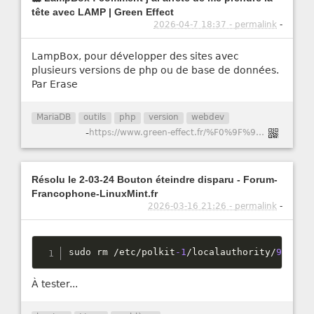
tête avec LAMP | Green Effect
2026-04-7 18:37 - permalink
-
LampBox, pour développer des sites avec
plusieurs versions de php ou de base de données.
Par Erase
MariaDB
outils
php
version
webdev
-
https://www.green-effect.fr/%F0%9F%90%B3-lampbox-comment-j%E2%80%99ai-arr%C3%AAt%C3%A9-de-me-prendre-la-t%C3%AAte-avec-lamp
Résolu le 2-03-24 Bouton éteindre disparu - Forum-
Francophone-LinuxMint.fr
2026-03-16 21:26 - permalink
-
sudo rm 
/
etc
/
polkit
-1
/
localauthority
/
90
-
man
À tester...