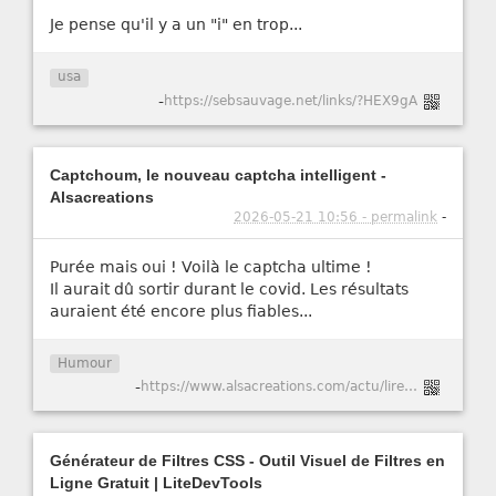
Je pense qu'il y a un "i" en trop...
usa
-
https://sebsauvage.net/links/?HEX9gA
Captchoum, le nouveau captcha intelligent -
Alsacreations
2026-05-21 10:56 - permalink
-
Purée mais oui ! Voilà le captcha ultime !
Il aurait dû sortir durant le covid. Les résultats
auraient été encore plus fiables...
Humour
-
https://www.alsacreations.com/actu/lire/1984-Captchoum-le-nouveau-captcha-intelligent.html
Générateur de Filtres CSS - Outil Visuel de Filtres en
Ligne Gratuit | LiteDevTools