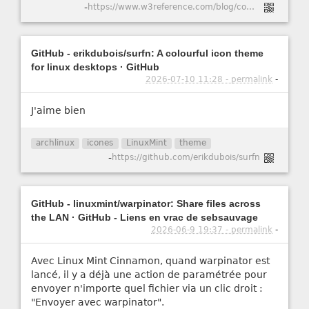
-
https://www.w3reference.com/blog/comment-cr-er-un-certificat-ssl-auto-sign-pour-apache-dans-ubuntu-20-04/
GitHub - erikdubois/surfn: A colourful icon theme
for linux desktops · GitHub
2026-07-10 11:28 - permalink
-
J'aime bien
archlinux
icones
LinuxMint
theme
-
https://github.com/erikdubois/surfn
GitHub - linuxmint/warpinator: Share files across
the LAN · GitHub - Liens en vrac de sebsauvage
2026-06-9 19:37 - permalink
-
Avec Linux Mint Cinnamon, quand warpinator est
lancé, il y a déjà une action de paramétrée pour
envoyer n'importe quel fichier via un clic droit :
"Envoyer avec warpinator".