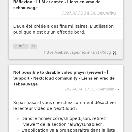
Réflexion : LLM et armée - Liens en vrac de
sebsauvage
2026-03-11 14:36 - permalink
-
L'IA a été créée à des fins militaires. L'utilisation
publique n'est qu'un effet de bord.
armée
ia
-
https://sebsauvage.net/links/?1xXdpg
Not possible to disable video player (viewer) - ℹ️
Support - Nextcloud community - Liens en vrac de
sebsauvage
2026-03-6 17:31 - permalink
-
Si par hasard vous cherchez comment désactiver
le lecteur vidéo de NextCloud :
Dans le fichier core/shipped.json, retirez
"viewer" de la section "alwaysEnabled".
L'application va alors apparaître dans la liste