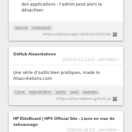
des applications : l'admin peut alors la
désactiver.
astuce
nextcloud
-
https://sebsauvage.net/links/?d2zCdw
GitHub Alsacréations
2026-02-12 23:41 - permalink
-
Une série d'outils bien pratiques, made in
Alsacréations.com
Libre
logiciel-libre
outils
web
webdev
-
https://alsacreations.github.io/
HP EliteBoard | HP® Official Site - Liens en vrac de
sebsauvage
2026-01-16 9:8 - permalink
-