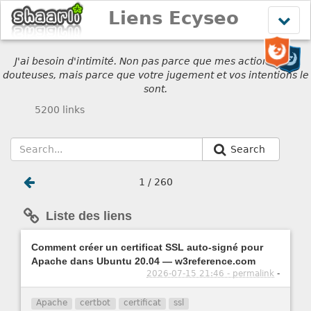
Liens Ecyseo
Affich
le
menu
J'ai besoin d'intimité. Non pas parce que mes actions sont
douteuses, mais parce que votre jugement et vos intentions le
sont.
5200 links
Search
1 / 260
Liste des liens
Comment créer un certificat SSL auto-signé pour
Apache dans Ubuntu 20.04 — w3reference.com
2026-07-15 21:46 - permalink
-
Apache
certbot
certificat
ssl