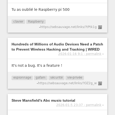
Tu as oublié le Raspberry pi 500
clavier
Raspberry
-
https://sebsauvage.net/links/?tPtk1g
Hundreds of Millions of Audio Devices Need a Patch
to Prevent Wireless Hacking and Tracking | WIRED
2026-01-16 9:1 - permalink
-
It's not a bug. It's a feature !
espionnage
gafam
sécurité
vie-privée
-
https://sebsauvage.net/links/?OZ2g_w
Steve Mansfield's Abc music tutorial
2026-01-5 23:37 - permalink
-