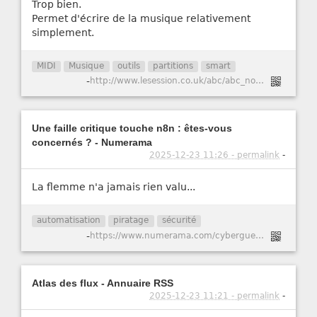
Trop bien.
Permet d'écrire de la musique relativement
simplement.
MIDI
Musique
outils
partitions
smart
-
http://www.lesession.co.uk/abc/abc_notation.htm
Une faille critique touche n8n : êtes-vous
concernés ? - Numerama
2025-12-23 11:26 - permalink
-
La flemme n'a jamais rien valu...
automatisation
piratage
sécurité
-
https://www.numerama.com/cyberguerre/2147741-une-faille-critique-touche-n8n-etes-vous-concernes.html
Atlas des flux - Annuaire RSS
2025-12-23 11:21 - permalink
-