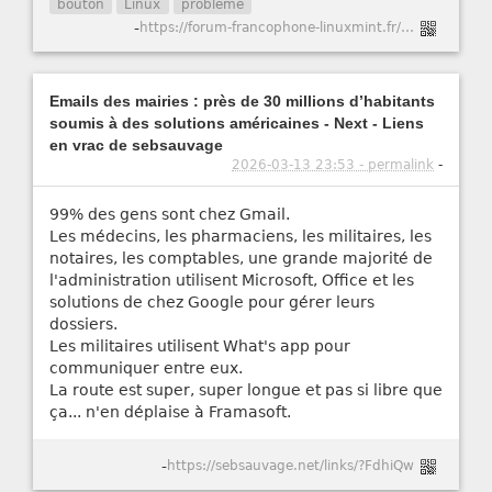
bouton
Linux
problème
-
https://forum-francophone-linuxmint.fr/viewtopic.php?t=21751
Emails des mairies : près de 30 millions d’habitants
soumis à des solutions américaines - Next - Liens
en vrac de sebsauvage
2026-03-13 23:53 - permalink
-
99% des gens sont chez Gmail.
Les médecins, les pharmaciens, les militaires, les
notaires, les comptables, une grande majorité de
l'administration utilisent Microsoft, Office et les
solutions de chez Google pour gérer leurs
dossiers.
Les militaires utilisent What's app pour
communiquer entre eux.
La route est super, super longue et pas si libre que
ça... n'en déplaise à Framasoft.
-
https://sebsauvage.net/links/?FdhiQw