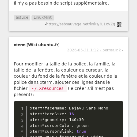
Il n'y a pas besoin de script supplémentaire.
astuce
LinuxMint
-
https://sebsauvage.net/links/?L1xVZg
xterm [Wiki ubuntu-fr]
2026-05-31 1:12 - permalink
-
Pour modifier la taille de la police, la famille, la
taille de la fenêtre, la couleur du curseur, la
couleur du fond de la fenêtre et la couleur de la
police dans xterm, ajouter ces lignes dans le
fichier
~/.Xresources
(le créer s'il n'est pas
présent) :
xterm
*
faceName
:
 Dejavu Sans Mono

xterm
*
faceSize
:
16
xterm
*
geometry
:
 140x30

xterm
*
cursorColor
:
 green

xterm
*
cursorBlink
:
true