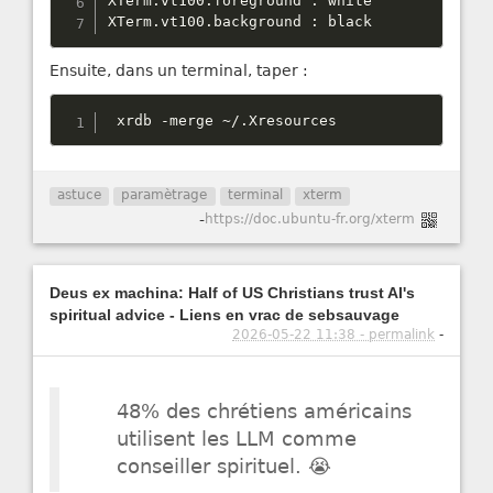
XTerm
.
vt100
.
foreground 
:
 white

XTerm
.
vt100
.
background 
:
 black
Ensuite, dans un terminal, taper :
 xrdb 
-
merge 
~
/
.
Xresources
astuce
paramètrage
terminal
xterm
-
https://doc.ubuntu-fr.org/xterm
Deus ex machina: Half of US Christians trust AI's
spiritual advice - Liens en vrac de sebsauvage
2026-05-22 11:38 - permalink
-
48% des chrétiens américains
utilisent les LLM comme
conseiller spirituel. 😭