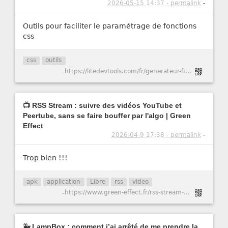
2026-05-15 14:37 - permalink
-
Outils pour faciliter le paramétrage de fonctions
css
css
outils
-
https://litedevtools.com/fr/generateur-filtre-css/
📺 RSS Stream : suivre des vidéos YouTube et
Peertube, sans se faire bouffer par l'algo | Green
Effect
2026-04-9 17:38 - permalink
-
Trop bien !!!
apk
application
Libre
rss
video
-
https://www.green-effect.fr/rss-stream-suivre-des-videos-youtube-et-peertube-sans-se-faire-bouffer-par-l-algo
🐳 LampBox : comment j’ai arrêté de me prendre la