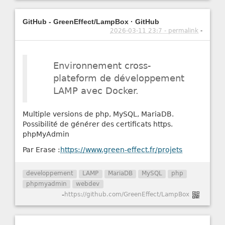
GitHub - GreenEffect/LampBox · GitHub
2026-03-11 23:7 - permalink
-
Environnement cross-
plateform de développement
LAMP avec Docker.
Multiple versions de php, MySQL, MariaDB.
Possibilité de générer des certificats https.
phpMyAdmin
Par Erase :
https://www.green-effect.fr/projets
developpement
LAMP
MariaDB
MySQL
php
phpmyadmin
webdev
-
https://github.com/GreenEffect/LampBox