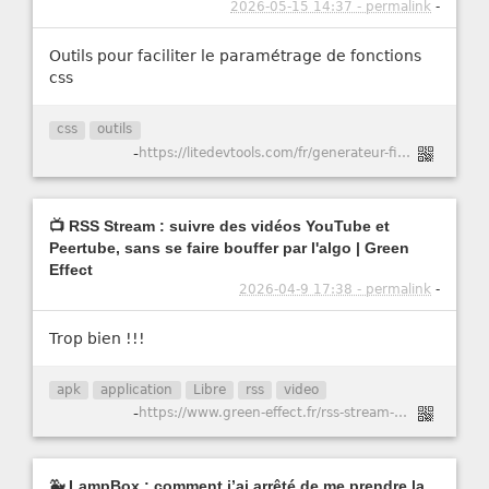
2026-05-15 14:37 - permalink
-
Outils pour faciliter le paramétrage de fonctions
css
css
outils
-
https://litedevtools.com/fr/generateur-filtre-css/
📺 RSS Stream : suivre des vidéos YouTube et
Peertube, sans se faire bouffer par l'algo | Green
Effect
2026-04-9 17:38 - permalink
-
Trop bien !!!
apk
application
Libre
rss
video
-
https://www.green-effect.fr/rss-stream-suivre-des-videos-youtube-et-peertube-sans-se-faire-bouffer-par-l-algo
🐳 LampBox : comment j’ai arrêté de me prendre la