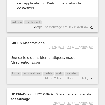
des applications : l'admin peut alors la
désactiver.
astuce
nextcloud
-
https://sebsauvage.net/links/?d2zCdw
GitHub Alsacréations
2026-02-12 23:41 - permalink
-
Une série d'outils bien pratiques, made in
Alsacréations.com
Libre
logiciel-libre
outils
web
webdev
-
https://alsacreations.github.io/
HP EliteBoard | HP® Official Site - Liens en vrac de
sebsauvage
2026-01-16 9:8 - permalink
-