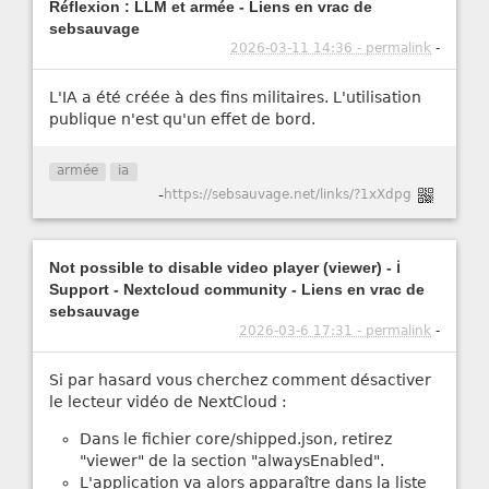
Réflexion : LLM et armée - Liens en vrac de
sebsauvage
2026-03-11 14:36 - permalink
-
L'IA a été créée à des fins militaires. L'utilisation
publique n'est qu'un effet de bord.
armée
ia
-
https://sebsauvage.net/links/?1xXdpg
Not possible to disable video player (viewer) - ℹ️
Support - Nextcloud community - Liens en vrac de
sebsauvage
2026-03-6 17:31 - permalink
-
Si par hasard vous cherchez comment désactiver
le lecteur vidéo de NextCloud :
Dans le fichier core/shipped.json, retirez
"viewer" de la section "alwaysEnabled".
L'application va alors apparaître dans la liste