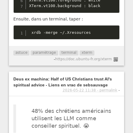
XTerm
.
vt100
.
foreground 
:
 white

XTerm
.
vt100
.
background 
:
 black
Ensuite, dans un terminal, taper :
 xrdb 
-
merge 
~
/
.
Xresources
astuce
paramètrage
terminal
xterm
-
https://doc.ubuntu-fr.org/xterm
Deus ex machina: Half of US Christians trust AI's
spiritual advice - Liens en vrac de sebsauvage
2026-05-22 11:38 - permalink
-
48% des chrétiens américains
utilisent les LLM comme
conseiller spirituel. 😭