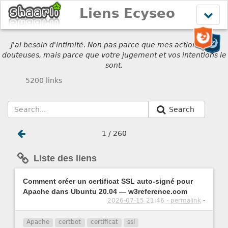
Liens Ecyseo
Affich
le
menu
J'ai besoin d'intimité. Non pas parce que mes actions sont
douteuses, mais parce que votre jugement et vos intentions le
sont.
5200 links
Search
1 / 260
Liste des liens
Comment créer un certificat SSL auto-signé pour
Apache dans Ubuntu 20.04 — w3reference.com
2026-07-15 21:46 - permalink
-
Apache
certbot
certificat
ssl