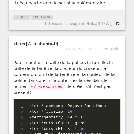
Il n'y a pas besoin de script supplémentaire.
astuce
LinuxMint
-
https://sebsauvage.net/links/?L1xVZg
xterm [Wiki ubuntu-fr]
2026-05-31 1:12 - permalink
-
Pour modifier la taille de la police, la famille, la
taille de la fenêtre, la couleur du curseur, la
couleur du fond de la fenêtre et la couleur de la
police dans xterm, ajouter ces lignes dans le
fichier
~/.Xresources
(le créer s'il n'est pas
présent) :
xterm
*
faceName
:
 Dejavu Sans Mono

xterm
*
faceSize
:
16
xterm
*
geometry
:
 140x30

xterm
*
cursorColor
:
 green

xterm
*
cursorBlink
:
true