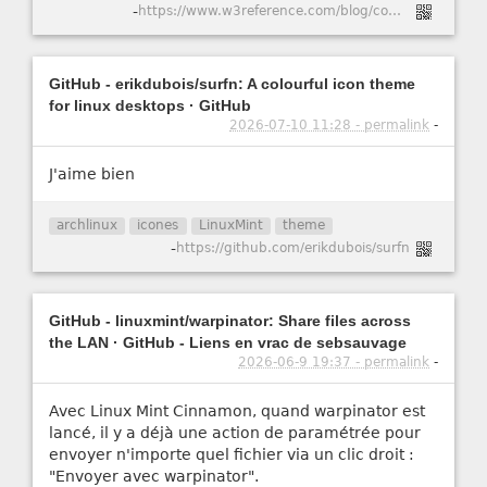
-
https://www.w3reference.com/blog/comment-cr-er-un-certificat-ssl-auto-sign-pour-apache-dans-ubuntu-20-04/
GitHub - erikdubois/surfn: A colourful icon theme
for linux desktops · GitHub
2026-07-10 11:28 - permalink
-
J'aime bien
archlinux
icones
LinuxMint
theme
-
https://github.com/erikdubois/surfn
GitHub - linuxmint/warpinator: Share files across
the LAN · GitHub - Liens en vrac de sebsauvage
2026-06-9 19:37 - permalink
-
Avec Linux Mint Cinnamon, quand warpinator est
lancé, il y a déjà une action de paramétrée pour
envoyer n'importe quel fichier via un clic droit :
"Envoyer avec warpinator".