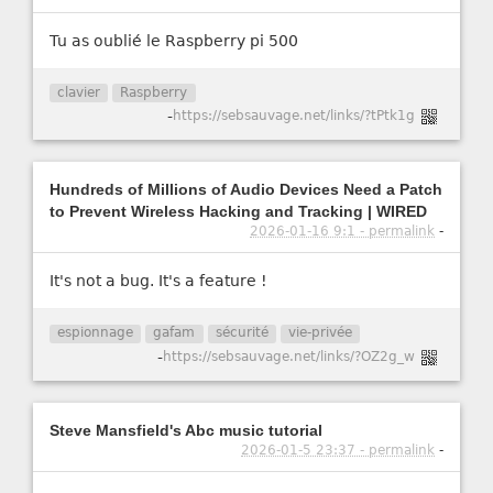
Tu as oublié le Raspberry pi 500
clavier
Raspberry
-
https://sebsauvage.net/links/?tPtk1g
Hundreds of Millions of Audio Devices Need a Patch
to Prevent Wireless Hacking and Tracking | WIRED
2026-01-16 9:1 - permalink
-
It's not a bug. It's a feature !
espionnage
gafam
sécurité
vie-privée
-
https://sebsauvage.net/links/?OZ2g_w
Steve Mansfield's Abc music tutorial
2026-01-5 23:37 - permalink
-