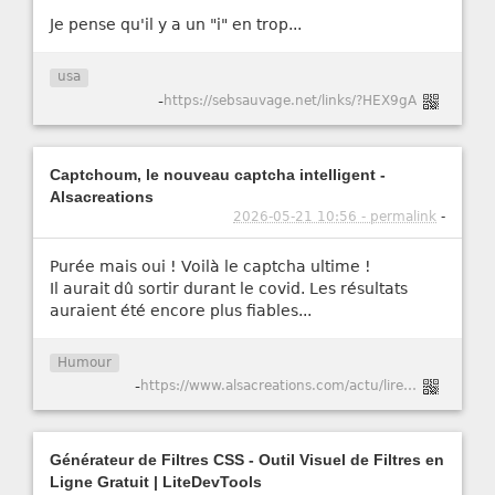
Je pense qu'il y a un "i" en trop...
usa
-
https://sebsauvage.net/links/?HEX9gA
Captchoum, le nouveau captcha intelligent -
Alsacreations
2026-05-21 10:56 - permalink
-
Purée mais oui ! Voilà le captcha ultime !
Il aurait dû sortir durant le covid. Les résultats
auraient été encore plus fiables...
Humour
-
https://www.alsacreations.com/actu/lire/1984-Captchoum-le-nouveau-captcha-intelligent.html
Générateur de Filtres CSS - Outil Visuel de Filtres en
Ligne Gratuit | LiteDevTools