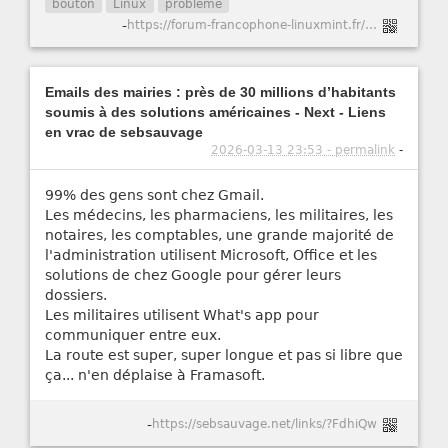
bouton
Linux
problème
-
https://forum-francophone-linuxmint.fr/viewtopic.php?t=21751
Emails des mairies : près de 30 millions d’habitants
soumis à des solutions américaines - Next - Liens
en vrac de sebsauvage
2026-03-13 23:53 - permalink
-
99% des gens sont chez Gmail.
Les médecins, les pharmaciens, les militaires, les
notaires, les comptables, une grande majorité de
l'administration utilisent Microsoft, Office et les
solutions de chez Google pour gérer leurs
dossiers.
Les militaires utilisent What's app pour
communiquer entre eux.
La route est super, super longue et pas si libre que
ça... n'en déplaise à Framasoft.
-
https://sebsauvage.net/links/?FdhiQw