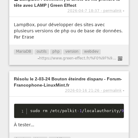
tête avec LAMP | Green Effect
2026-04-7 18:37 - permalink
-
LampBox, pour développer des sites avec
plusieurs versions de php ou de base de données.
Par Erase
MariaDB
outils
php
version
webdev
-
https://www.green-effect.fr/%F0%9F%90%B3-lampbox-comment-j%E2%80%99ai-arr%C3%AAt%C3%A9-de-me-prendre-la-t%C3%AAte-avec-lamp
Résolu le 2-03-24 Bouton éteindre disparu - Forum-
Francophone-LinuxMint.fr
2026-03-16 21:26 - permalink
-
sudo rm 
/
etc
/
polkit
-1
/
localauthority
/
90
-
man
À tester...