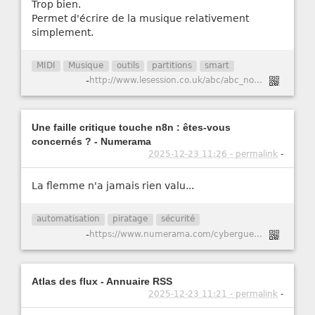
Trop bien.
Permet d'écrire de la musique relativement
simplement.
MIDI
Musique
outils
partitions
smart
-
http://www.lesession.co.uk/abc/abc_notation.htm
Une faille critique touche n8n : êtes-vous
concernés ? - Numerama
2025-12-23 11:26 - permalink
-
La flemme n'a jamais rien valu...
automatisation
piratage
sécurité
-
https://www.numerama.com/cyberguerre/2147741-une-faille-critique-touche-n8n-etes-vous-concernes.html
Atlas des flux - Annuaire RSS
2025-12-23 11:21 - permalink
-